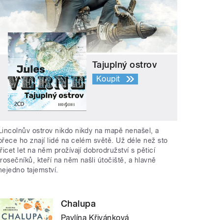
Tajuplný ostrov
Koupit
Lincolnův ostrov nikdo nikdy na mapě nenašel, a
přece ho znají lidé na celém světě. Už déle než sto
třicet let na něm prožívají dobrodružství s pěticí
trosečníků, kteří na něm našli útočiště, a hlavně
nejedno tajemství.
Chalupa
Pavlína Křivánková