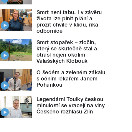
Smrt není tabu. I v závěru
života lze plnit přání a
prožít chvíle v klidu, říká
odbornice
Smrt stopařek – zločin,
který se skutečně stal a
otřásl nejen okolím
Valašských Klobouk
O šedém a zeleném zákalu
s očním lékařem Janem
Pohankou
Legendární Toulky českou
minulostí se vracejí na vlny
Českého rozhlasu Zlín