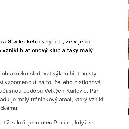
a Štvrteckého stojí i to, že v jeho
 vznikl biatlonový klub a taky malý
í obrazovku sledovat výkon biatlonisty
i vzpomenout na to, že jeho biatlonová
současnou podobu Velkých Karlovic. Pár
du je malý tréninkový areál, který vznikl
teckému.
otiž založil jeho otec Roman, když se