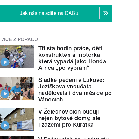
Jak nás naladíte na DABu
VÍCE Z POŘADU
Tři sta hodin práce, děti
konstruktéři a motorka,
která vypadá jako Honda
Africa „po vyprání“
Sladké pečení v Lukově:
Ježíškova vnoučata
nadělovala i dva měsíce po
Vánocích
V Želechovicích budují
nejen bytové domy, ale
i zázemí pro Kuřátka