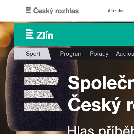
Přejít k hlavnímu obsahu
iRozhlas
Sport
Program
Pořady
Audioa