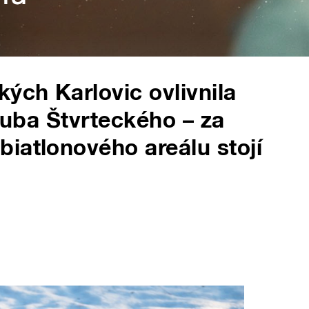
ch Karlovic ovlivnila
akuba Štvrteckého – za
iatlonového areálu stojí