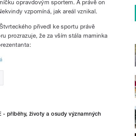
oníčku opravdovým sportem. A právě on
Nekvindy vzpomíná, jak areál vznikal.
Štvrteckého přivedl ke sportu právě
oru prozrazuje, že za vším stála maminka
rezentanta:
á
 příběhy, životy a osudy významných