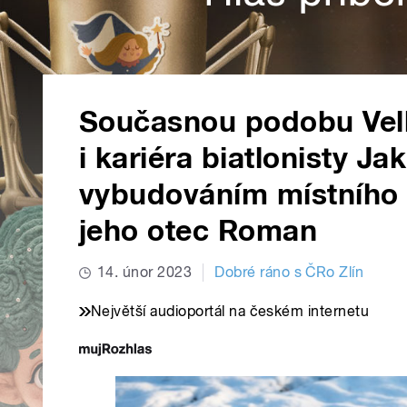
Současnou podobu Velký
i kariéra biatlonisty J
vybudováním místního b
jeho otec Roman
14. únor 2023
Dobré ráno s ČRo Zlín
Největší audioportál na českém internetu