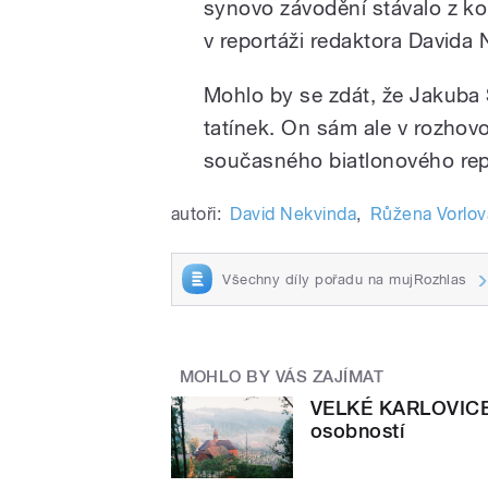
synovo závodění stávalo z k
v reportáži redaktora Davida 
Mohlo by se zdát, že Jakuba 
tatínek. On sám ale v rozhov
současného biatlonového rep
autoři:
David Nekvinda
,
Růžena Vorlov
Všechny díly pořadu na mujRozhlas
MOHLO BY VÁS ZAJÍMAT
VELKÉ KARLOVICE -
osobností