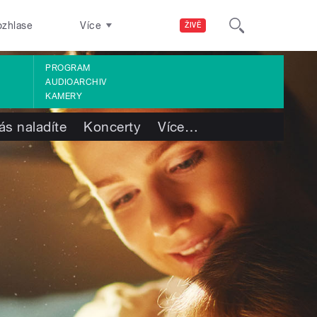
ozhlase
Více
ŽIVĚ
PROGRAM
AUDIOARCHIV
KAMERY
ás naladíte
Koncerty
Více
…