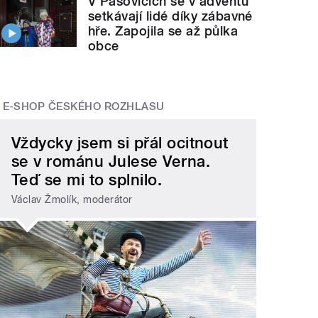
V Pašovicích se v adventu
setkávají lidé díky zábavné
hře. Zapojila se až půlka
obce
E-SHOP ČESKÉHO ROZHLASU
Vždycky jsem si přál ocitnout
se v románu Julese Verna.
Teď se mi to splnilo.
Václav Žmolík, moderátor