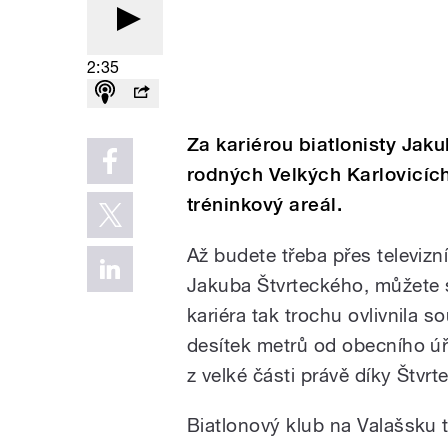
2:35
Za kariérou biatlonisty Jakub
rodných Velkých Karlovicích
tréninkový areál.
Až budete třeba přes televizn
Jakuba Štvrteckého, můžete s
kariéra tak trochu ovlivnila 
desítek metrů od obecního úřa
z velké části právě díky Štvr
Biatlonový klub na Valašsku t