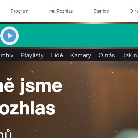
Program
mujRozhlas
Stanice
O r
rchiv
Playlisty
Lidé
Kamery
O nás
Jak n