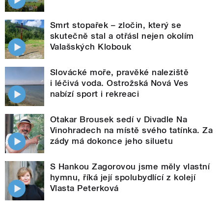
Smrt stopařek – zločin, který se
skutečně stal a otřásl nejen okolím
Valašských Klobouk
Slovácké moře, pravěké naleziště
i léčivá voda. Ostrožská Nová Ves
nabízí sport i rekreaci
Otakar Brousek sedí v Divadle Na
Vinohradech na místě svého tatínka. Za
zády má dokonce jeho siluetu
S Hankou Zagorovou jsme měly vlastní
hymnu, říká její spolubydlící z kolejí
Vlasta Peterková