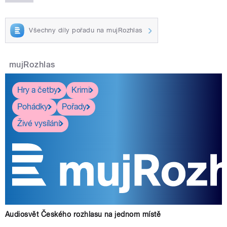
Všechny díly pořadu na mujRozhlas
mujRozhlas
Hry a četby
Krimi
Pohádky
Pořady
Živé vysílání
Audiosvět Českého rozhlasu na jednom místě