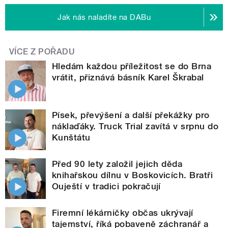
Jak nás naladíte na DABu
VÍCE Z POŘADU
Hledám každou příležitost se do Brna
vrátit, přiznává básník Karel Škrabal
Písek, převýšení a další překážky pro
náklaďáky. Truck Trial zavítá v srpnu do
Kunštátu
Před 90 lety založil jejich děda
knihařskou dílnu v Boskovicích. Bratři
Ouještí v tradici pokračují
Firemní lékárničky občas ukrývají
tajemství, říká pobaveně záchranář a