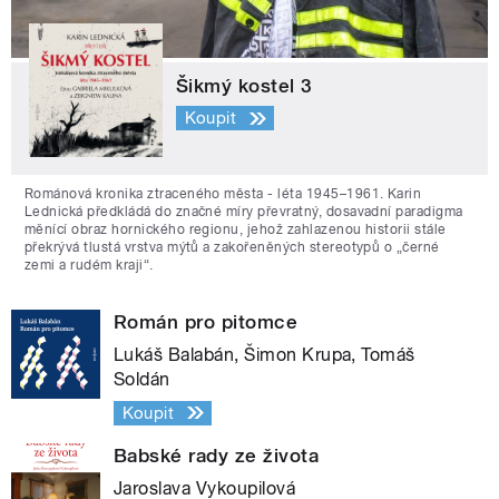
Šikmý kostel 3
Koupit
Románová kronika ztraceného města - léta 1945–1961. Karin
Lednická předkládá do značné míry převratný, dosavadní paradigma
měnící obraz hornického regionu, jehož zahlazenou historii stále
překrývá tlustá vrstva mýtů a zakořeněných stereotypů o „černé
zemi a rudém kraji“.
Román pro pitomce
Lukáš Balabán, Šimon Krupa, Tomáš
Soldán
Koupit
Babské rady ze života
Jaroslava Vykoupilová