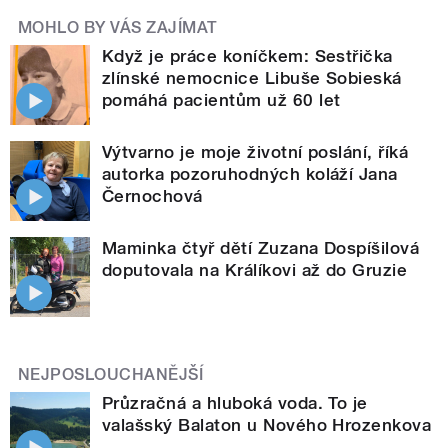
MOHLO BY VÁS ZAJÍMAT
Když je práce koníčkem: Sestřička
zlínské nemocnice Libuše Sobieská
pomáhá pacientům už 60 let
Výtvarno je moje životní poslání, říká
autorka pozoruhodných koláží Jana
Černochová
Maminka čtyř dětí Zuzana Dospíšilová
doputovala na Králíkovi až do Gruzie
NEJPOSLOUCHANĚJŠÍ
Průzračná a hluboká voda. To je
valašský Balaton u Nového Hrozenkova