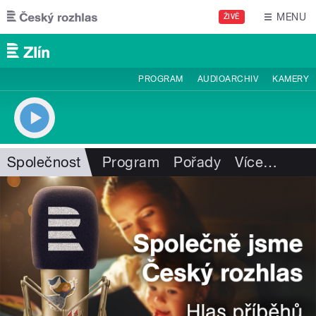
Přejít k hlavnímu obsahu
MENU
ŽIVĚ
PROGRAM
AUDIOARCHIV
KAMERY
Společnost
Program
Pořady
Více
…