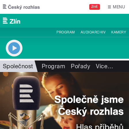
Přejít k hlavnímu obsahu
MENU
ŽIVĚ
PROGRAM
AUDIOARCHIV
KAMERY
Společnost
Program
Pořady
Více
…