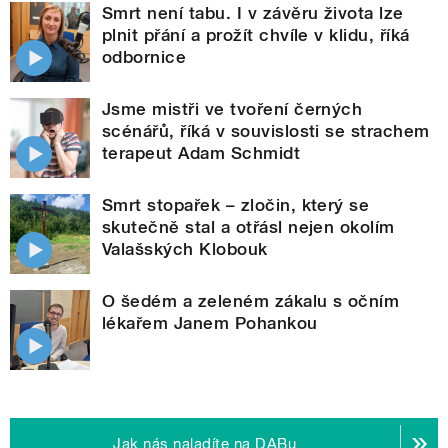
Smrt není tabu. I v závěru života lze
plnit přání a prožít chvíle v klidu, říká
odbornice
Jsme mistři ve tvoření černých
scénářů, říká v souvislosti se strachem
terapeut Adam Schmidt
Smrt stopařek – zločin, který se
skutečně stal a otřásl nejen okolím
Valašských Klobouk
O šedém a zeleném zákalu s očním
lékařem Janem Pohankou
Jak nás naladíte na DABu