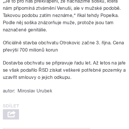
„Je to pro nás překvapení, že nacházíme sošku, která
nám připomíná ztvárnění Venuši, ale v mužské podobě.
Takovou podobu zatím neznáme,“ říkal tehdy Popelka.
Podle něj soška znázorňuje muže, protože jsou tam
naznačené genitálie.
Oficiálně stavba obchvatu Otrokovic začne 3. října. Cena
převýší 700 milionů korun
Dostavba obchvatu se připravuje řadu let. Až letos na jaře
se však podařilo ŘSD získat veškeré potřebné pozemky a
uzavřít smlouvy o jejich odkupu.
autor:
Miroslav Urubek