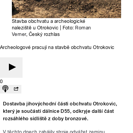
Stavba obchvatu a archeologické
naleziště u Otrokovic | Foto:
Roman
Verner
, Český rozhlas
Archeologové pracují na stavbě obchvatu Otrokovic
0
Dostavba jihovýchodní části obchvatu Otrokovic,
který je součástí dálnice D55, odkryje další část
rozsáhlého sídliště z doby bronzové.
V těchto dnech zahájily stroje odvážet zeminu.