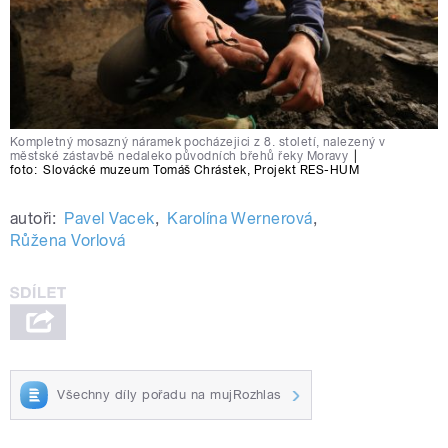
Kompletný mosazný náramek pocházejici z 8. století, nalezený v
městské zástavbě nedaleko původních břehů řeky Moravy
|
foto:
Slovácké muzeum Tomáš Chrástek
,
Projekt RES-HUM
autoři:
Pavel Vacek
,
Karolína Wernerová
,
Růžena Vorlová
Všechny díly pořadu na mujRozhlas