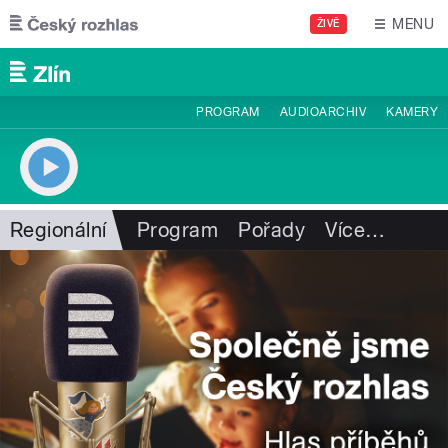
Přejít k hlavnímu obsahu
MENU
ŽIVĚ
PROGRAM
AUDIOARCHIV
KAMERY
Regionální
Program
Pořady
Více
…