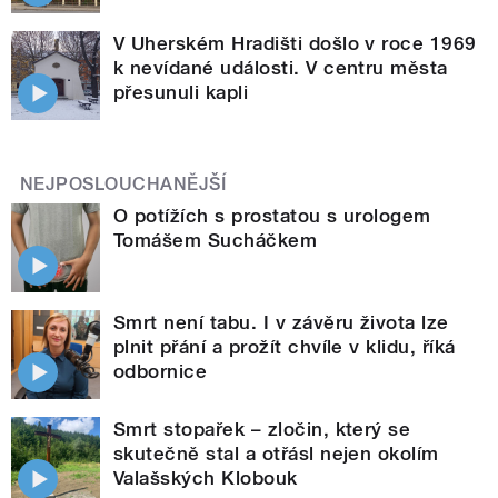
V Uherském Hradišti došlo v roce 1969
k nevídané události. V centru města
přesunuli kapli
NEJPOSLOUCHANĚJŠÍ
O potížích s prostatou s urologem
Tomášem Sucháčkem
Smrt není tabu. I v závěru života lze
plnit přání a prožít chvíle v klidu, říká
odbornice
Smrt stopařek – zločin, který se
skutečně stal a otřásl nejen okolím
Valašských Klobouk