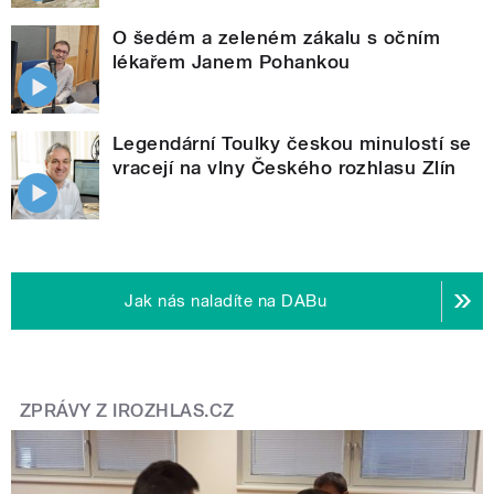
O šedém a zeleném zákalu s očním
lékařem Janem Pohankou
Legendární Toulky českou minulostí se
vracejí na vlny Českého rozhlasu Zlín
Jak nás naladíte na DABu
ZPRÁVY Z IROZHLAS.CZ