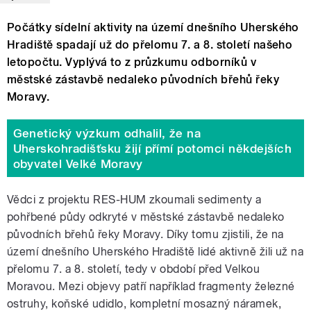
Počátky sídelní aktivity na území dnešního Uherského
Hradiště spadají už do přelomu 7. a 8. století našeho
letopočtu. Vyplývá to z průzkumu odborníků v
městské zástavbě nedaleko původních břehů řeky
Moravy.
Genetický výzkum odhalil, že na
Uherskohradišťsku žijí přímí potomci někdejších
obyvatel Velké Moravy
Vědci z projektu RES-HUM zkoumali sedimenty a
pohřbené půdy odkryté v městské zástavbě nedaleko
původních břehů řeky Moravy. Díky tomu zjistili, že na
území dnešního Uherského Hradiště lidé aktivně žili už na
přelomu 7. a 8. století, tedy v období před Velkou
Moravou. Mezi objevy patří například fragmenty železné
ostruhy, koňské udidlo, kompletní mosazný náramek,