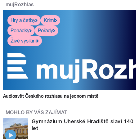
mujRozhlas
Hry a četby
Krimi
Pohádky
Pořady
Živé vysílání
Audiosvět Českého rozhlasu na jednom místě
MOHLO BY VÁS ZAJÍMAT
Gymnázium Uherské Hradiště slaví 140
let