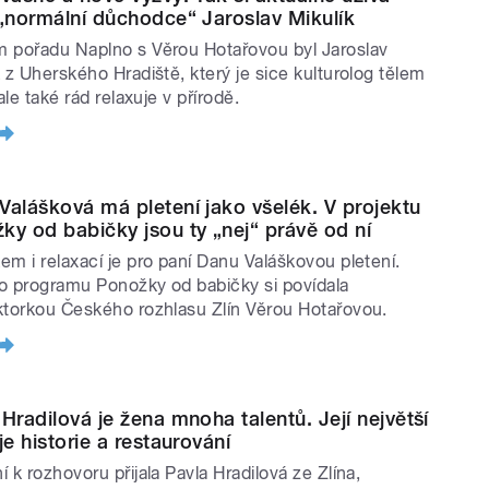
 „normální důchodce“ Jaroslav Mikulík
 pořadu Naplno s Věrou Hotařovou byl Jaroslav
k z Uherského Hradiště, který je sice kulturolog tělem
 ale také rád relaxuje v přírodě.
Valášková má pletení jako všelék. V projektu
ky od babičky jsou ty „nej“ právě od ní
em i relaxací je pro paní Danu Valáškovou pletení.
o programu Ponožky od babičky si povídala
ktorkou Českého rozhlasu Zlín Věrou Hotařovou.
 Hradilová je žena mnoha talentů. Její největší
je historie a restaurování
 k rozhovoru přijala Pavla Hradilová ze Zlína,