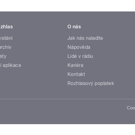
zhlas
O nás
ysílání
Jak nás naladíte
rchiv
Nápověda
sty
Lidé v rádiu
í aplikace
Kariéra
Kontakt
Rozhlasový poplatek
Coo