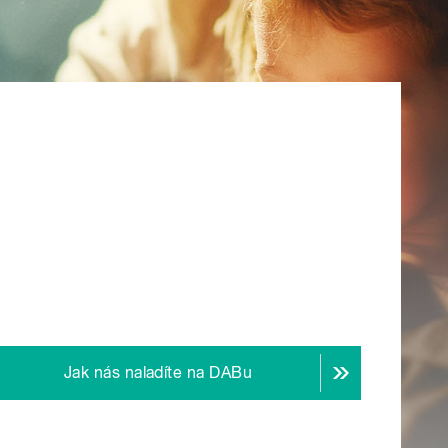
Jak nás naladíte na DABu