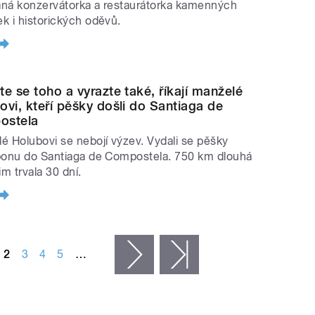
ná konzervátorka a restaurátorka kamenných
k i historických oděvů.
te se toho a vyrazte také, říkají manželé
ovi, kteří pěšky došli do Santiaga de
ostela
é Holubovi se nebojí výzev. Vydali se pěšky
bonu do Santiaga de Compostela. 750 km dlouhá
im trvala 30 dní.
2
3
4
5
…
následující ›
poslední »