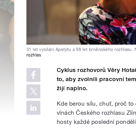
31 let vysílání Apetýtu a 98 let brněnského rozhlasu
rozhlas
Cyklus rozhovorů Věry Hotařo
to, aby zvolnili pracovní te
žijí naplno.
Kde berou sílu, chuť, proč to
vlnách Českého rozhlasu Zlí
hosty každé poslední pondělí