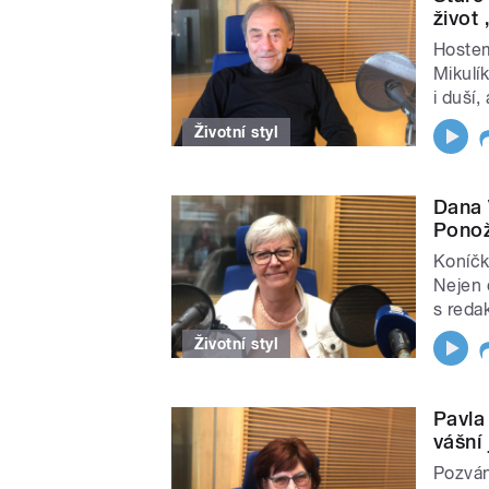
život
Hostem
Mikulí
i duší,
Životní styl
Dana 
Ponož
Koníčk
Nejen 
s reda
Životní styl
Pavla
vášní 
Pozvání