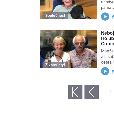
uznáva
památe
Společnost
Neboj
Holub
Comp
Manžel
z Lisa
cesta j
Životní styl
STRÁNKY
1
« první
‹ předchozí