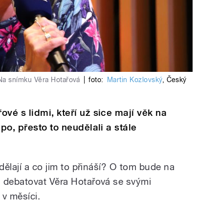
. Na snímku Věra Hotařová
|
foto:
Martin Kozlovský
,
Český
vé s lidmi, kteří už sice mají věk na
mpo, přesto to neudělali a stále
 dělají a co jim to přináší? O tom bude na
n debatovat Věra Hotařová se svými
 v měsíci.