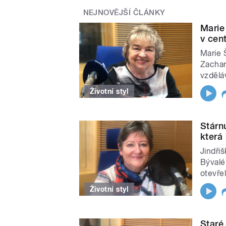
NEJNOVĚJŠÍ ČLÁNKY
Marie
v cen
Marie 
Zachar.
vzdělá
Životní styl
Stárnu
která
Jindři
Bývalé
otevřel
Životní styl
Staré