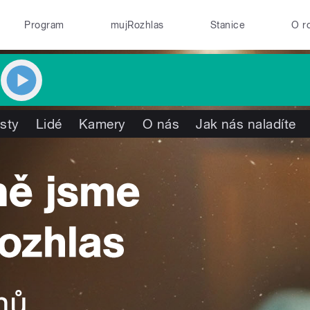
Program
mujRozhlas
Stanice
O r
isty
Lidé
Kamery
O nás
Jak nás naladíte