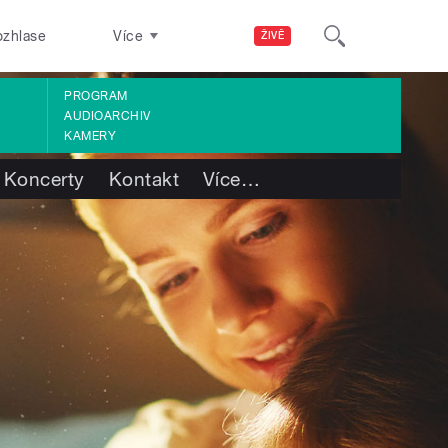
ozhlase
Více
ŽIVĚ
PROGRAM
AUDIOARCHIV
KAMERY
Koncerty
Kontakt
Více
…