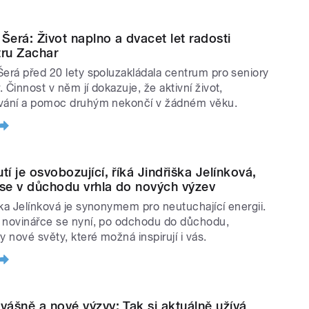
 Šerá: Život naplno a dvacet let radosti
tru Zachar
Šerá před 20 lety spoluzakládala centrum pro seniory
 Činnost v něm jí dokazuje, že aktivní život,
vání a pomoc druhým nekončí v žádném věku.
tí je osvobozující, říká Jindřiška Jelínková,
 se v důchodu vrhla do nových výzev
ška Jelínková je synonymem pro neutuchající energii.
 novinářce se nyní, po odchodu do důchodu,
y nové světy, které možná inspirují i vás.
 vášně a nové výzvy: Tak si aktuálně užívá