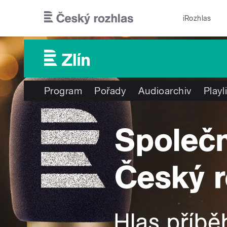
Přejít k hlavnímu obsahu
iRozhlas
Program
Pořady
Audioarchiv
Playl