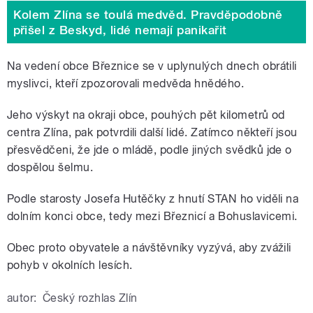
Kolem Zlína se toulá medvěd. Pravděpodobně
přišel z Beskyd, lidé nemají panikařit
Na vedení obce Březnice se v uplynulých dnech obrátili
myslivci, kteří zpozorovali medvěda hnědého.
Jeho výskyt na okraji obce, pouhých pět kilometrů od
centra Zlína, pak potvrdili další lidé. Zatímco někteří jsou
přesvědčeni, že jde o mládě, podle jiných svědků jde o
dospělou šelmu.
Podle starosty Josefa Hutěčky z hnutí STAN ho viděli na
dolním konci obce, tedy mezi Březnicí a Bohuslavicemi.
Obec proto obyvatele a návštěvníky vyzývá, aby zvážili
pohyb v okolních lesích.
autor:
Český rozhlas Zlín