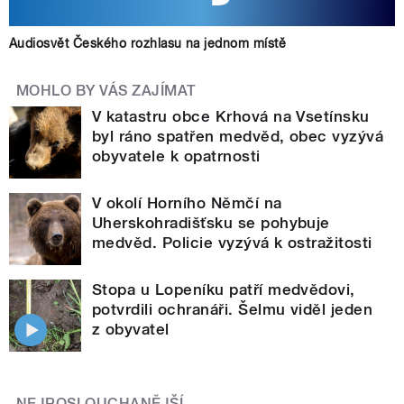
Audiosvět Českého rozhlasu na jednom místě
MOHLO BY VÁS ZAJÍMAT
V katastru obce Krhová na Vsetínsku
byl ráno spatřen medvěd, obec vyzývá
obyvatele k opatrnosti
V okolí Horního Němčí na
Uherskohradišťsku se pohybuje
medvěd. Policie vyzývá k ostražitosti
Stopa u Lopeníku patří medvědovi,
potvrdili ochranáři. Šelmu viděl jeden
z obyvatel
NEJPOSLOUCHANĚJŠÍ