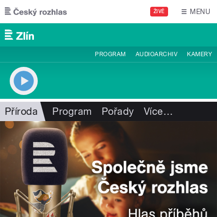
Přejít k hlavnímu obsahu
MENU
ŽIVĚ
PROGRAM
AUDIOARCHIV
KAMERY
Příroda
Program
Pořady
Více
…