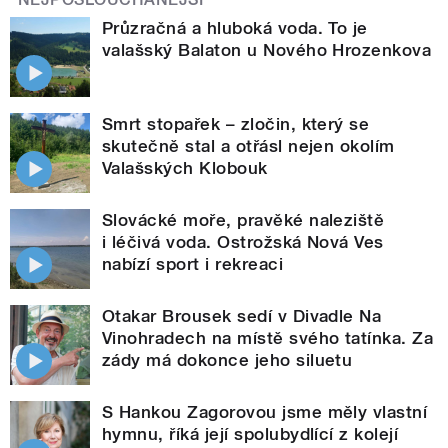
Průzračná a hluboká voda. To je
valašský Balaton u Nového Hrozenkova
Smrt stopařek – zločin, který se
skutečně stal a otřásl nejen okolím
Valašských Klobouk
Slovácké moře, pravěké naleziště
i léčivá voda. Ostrožská Nová Ves
nabízí sport i rekreaci
Otakar Brousek sedí v Divadle Na
Vinohradech na místě svého tatínka. Za
zády má dokonce jeho siluetu
S Hankou Zagorovou jsme měly vlastní
hymnu, říká její spolubydlící z kolejí