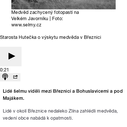
Medvěd zachycený fotopastí na
Velkém Javorníku | Foto:
www.selmy.cz
Starosta Hutečka o výskytu medvěda v Březnici
0:21
Lidé šelmu viděli mezi Březnicí a Bohuslavicemi a pod
Majákem.
Lidé v okolí Březnice nedaleko Zlína zahlédli medvěda,
vedení obce nabádá k opatrnosti.