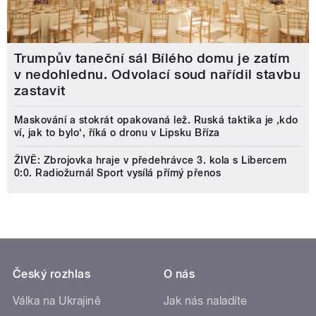
Trumpův taneční sál Bílého domu je zatím
v nedohlednu. Odvolací soud nařídil stavbu
zastavit
Maskování a stokrát opakovaná lež. Ruská taktika je ‚kdo
ví, jak to bylo‘, říká o dronu v Lipsku Bříza
ŽIVĚ: Zbrojovka hraje v předehrávce 3. kola s Libercem
0:0. Radiožurnál Sport vysílá přímý přenos
Český rozhlas
O nás
Válka na Ukrajině
Jak nás naladíte