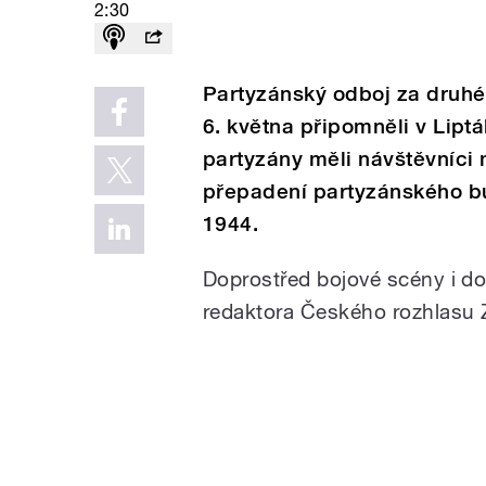
2:30
Partyzánský odboj za druhé 
6. května připomněli v Lipt
partyzány měli návštěvníci 
přepadení partyzánského bu
1944.
Doprostřed bojové scény i do
redaktora Českého rozhlasu Z