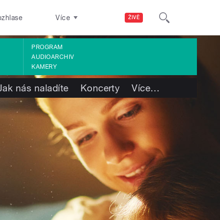
ozhlase
Více
ŽIVĚ
PROGRAM
AUDIOARCHIV
KAMERY
Jak nás naladíte
Koncerty
Více
…