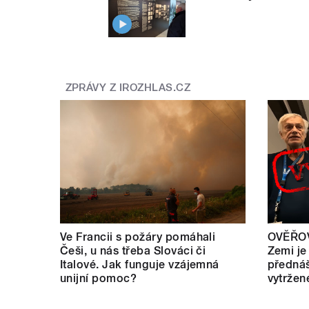
ZPRÁVY Z IROZHLAS.CZ
Ve Francii s požáry pomáhali
OVĚŘOV
Češi, u nás třeba Slováci či
Zemi je
Italové. Jak funguje vzájemná
přednáš
unijní pomoc?
vytržen