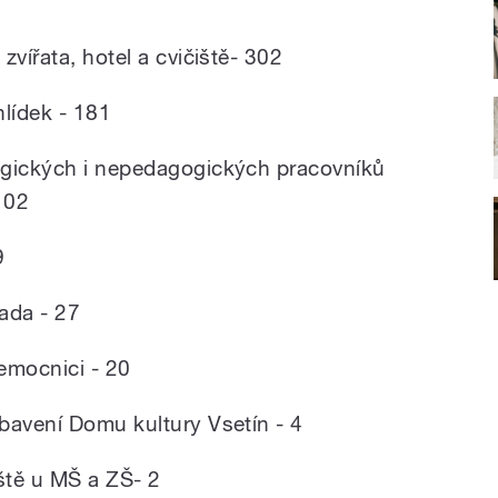
zvířata, hotel a cvičiště- 302
hlídek - 181
ogických i nepedagogických pracovníků
102
9
rada - 27
emocnici - 20
bavení Domu kultury Vsetín - 4
iště u MŠ a ZŠ- 2