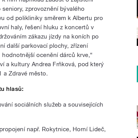
 seniory, zprovoznění bývalého
u od polikliniky směrem k Albertu pro
vní haly, řešení hluku z koncertů v
držováním zákazu jízdy na koních po
 další parkovací plochy, zřízení
a hodnotnější ocenění dárců krve,“
ví a kultury Andrea Frňková, pod který
21 a Zdravé město.
u hlasů:
ování sociálních služeb a souvisejících
 propojení např. Rokytnice, Horní Lideč,