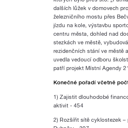
dalších lůžek v domovech pro
železničního mostu přes Bečv
jízdu na kole, výstavbu sporto
centru města, dohled nad do
stezkách ve městě, vybudování
rezidenčních stání ve městě 
uvedla vedoucí odboru školst
patří projekt Místní Agendy 
Konečné pořadí včetně počt
1) Zajistit dlouhodobé financ
aktivit - 454
2) Rozšířit sítě cyklostezek –