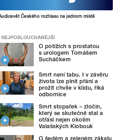
Audiosvět Českého rozhlasu na jednom místě
NEJPOSLOUCHANĚJŠÍ
O potížích s prostatou
s urologem Tomášem
Sucháčkem
Smrt není tabu. I v závěru
života lze plnit přání a
prožít chvíle v klidu, říká
odbornice
Smrt stopařek – zločin,
který se skutečně stal a
otřásl nejen okolím
Valašských Klobouk
O šedém a zeleném zákalu