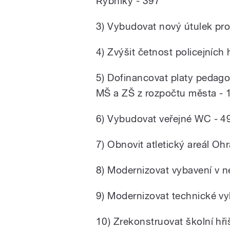
Rybníky - 397
3) Vybudovat nový útulek pro 
4) Zvýšit četnost policejních 
5) Dofinancovat platy pedag
MŠ a ZŠ z rozpočtu města - 
6) Vybudovat veřejné WC - 4
7) Obnovit atletický areál Oh
8) Modernizovat vybavení v n
9) Modernizovat technické vy
10) Zrekonstruovat školní hř