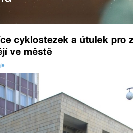
íce cyklostezek a útulek pro z
ějí ve městě
je