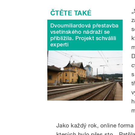
„
z
Dvoumiliardová přestavba
s
vsetínského nádraží se
k
přiblížila. Projekt schválili
experti
m
D
c
s
t
v
h
m
Jako každý rok, online forma 
kterých bylo přes sto. „Patřil