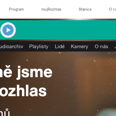
Program
mujRozhlas
Stanice
O r
udioarchiv
Playlisty
Lidé
Kamery
O nás