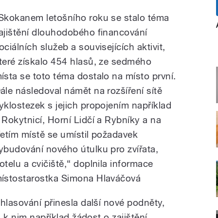
Skokanem letošního roku se stalo téma
ajištění dlouhodobého financování
ociálních služeb a souvisejících aktivit,
teré získalo 454 hlasů, ze sedmého
ísta se toto téma dostalo na místo první.
ále následoval námět na rozšíření sítě
yklostezek s jejich propojením například
 Rokytnicí, Horní Lidčí a Rybníky a na
řetím místě se umístil požadavek
ybudování nového útulku pro zvířata,
otelu a cvičiště,“ doplnila informace
ístostarostka Simona Hlaváčová
hlasování přinesla další nové podněty,
a k nim například žádost o zajištění