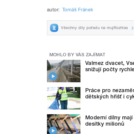
autor:
Tomáš Fránek
Všechny díly pořadu na mujRozhlas
MOHLO BY VÁS ZAJÍMAT
Valmez dvacet, Vse
snižují počty rychl
Práce pro nezaměst
dětských hřišť i c
Moderní dílny mají 
desítky milionů