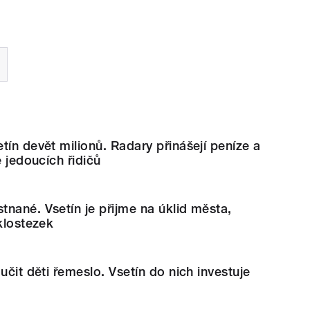
tín devět milionů. Radary přinášejí peníze a
e jedoucích řidičů
nané. Vsetín je přijme na úklid města,
yklostezek
učit děti řemeslo. Vsetín do nich investuje