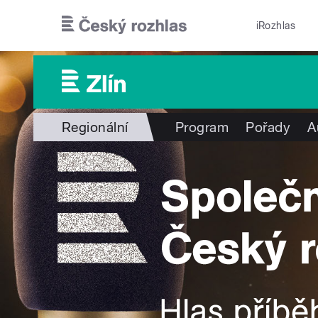
Přejít k hlavnímu obsahu
iRozhlas
Regionální
Program
Pořady
A