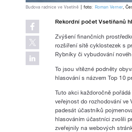
Budova radnice ve Vsetíně
|
foto:
Roman Verner
,
Čes
Rekordní počet Vsetíňanů h
Zvýšení finančních prostředků
rozšíření sítě cyklostezek s 
Rybníky či vybudování nového 
To jsou vítězné podněty obyva
hlasování s názvem Top 10 pr
Tuto akci každoročně pořádá 
veřejnost do rozhodování ve 
padesát účastníků pojmenoval
hlasováním účastníci zvolili pr
zveřejnily na webových strán