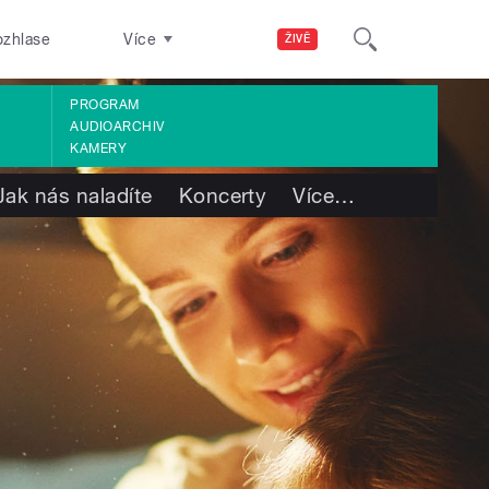
ozhlase
Více
ŽIVĚ
PROGRAM
AUDIOARCHIV
KAMERY
Jak nás naladíte
Koncerty
Více
…