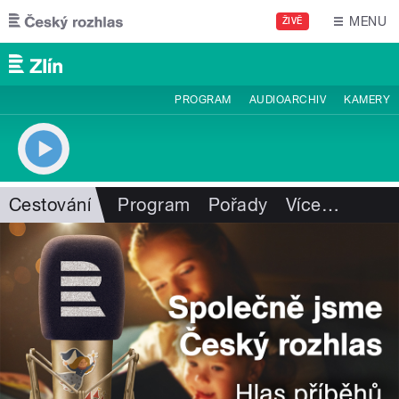
Přejít k hlavnímu obsahu
MENU
ŽIVĚ
PROGRAM
AUDIOARCHIV
KAMERY
Cestování
Program
Pořady
Více
…