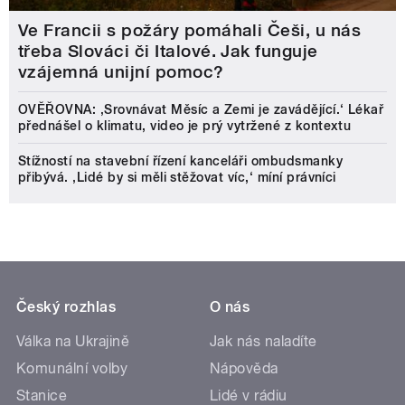
Ve Francii s požáry pomáhali Češi, u nás
třeba Slováci či Italové. Jak funguje
vzájemná unijní pomoc?
OVĚŘOVNA: ‚Srovnávat Měsíc a Zemi je zavádějící.‘ Lékař
přednášel o klimatu, video je prý vytržené z kontextu
Stížností na stavební řízení kanceláři ombudsmanky
přibývá. ‚Lidé by si měli stěžovat víc,‘ míní právníci
Český rozhlas
O nás
Válka na Ukrajině
Jak nás naladíte
Komunální volby
Nápověda
Stanice
Lidé v rádiu