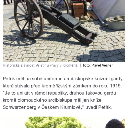
Historická slavnost Ve stínu vřavy v Kroměříži
|
foto:
Pavel Verner
Petřík měl na sobě uniformu arcibiskupské knížecí gardy,
která stávala před kroměřížským zámkem do roku 1919.
"Je to unikát v rámci republiky, druhou takovou gardu
kromě olomouckého arcibiskupa měl jen kníže
Schwarzenberg v Českém Krumlově," uvedl Petřík.