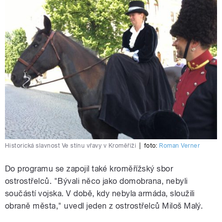
Historická slavnost Ve stínu vřavy v Kroměříži
|
foto:
Roman Verner
Do programu se zapojil také kroměřížský sbor
ostrostřelců. "Bývali něco jako domobrana, nebyli
součástí vojska. V době, kdy nebyla armáda, sloužili
obraně města," uvedl jeden z ostrostřelců Miloš Malý.