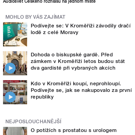
Audiosvět Českého rozhlasu na jednom místě
MOHLO BY VÁS ZAJÍMAT
Podívejte se: V Kroměříži závodily dračí
lodě z celé Moravy
Dohoda o biskupské gardě. Před
zámkem v Kroměříži letos budou stát
dva gardisté při vybraných akcích
Kdo v Kroměříži koupí, neprohloupí.
Podívejte se, jak se nakupovalo za první
republiky
NEJPOSLOUCHANĚJŠÍ
O potížích s prostatou s urologem