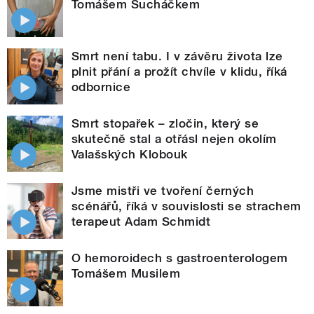
Tomášem Sucháčkem
Smrt není tabu. I v závěru života lze
plnit přání a prožít chvíle v klidu, říká
odbornice
Smrt stopařek – zločin, který se
skutečně stal a otřásl nejen okolím
Valašských Klobouk
Jsme mistři ve tvoření černých
scénářů, říká v souvislosti se strachem
terapeut Adam Schmidt
O hemoroidech s gastroenterologem
Tomášem Musilem