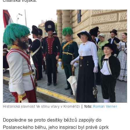
císařská vojska.
Historická slavnost Ve stínu vřavy v Kroměříži
|
foto:
Roman Verner
Dopoledne se proto desítky běžců zapojily do
Poslaneckého běhu, jeho inspirací byl právě úprk