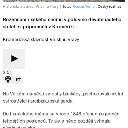
Historická slavnost Ve stínu vřavy
|
foto:
Roman Verner
,
Český rozhlas
Rozehnání říšského sněmu v polovině devatenáctého
století si připomněli v Kroměříži.
Kroměřížská slavnost Ve stínu vřavy
2:51
Na Velkém náměstí vyrostly barikády, pochodovali místní
ostrostřelci i arcibiskupská garda.
Do hanáckého města se v roce 1848 přesunulo jednání
tehdejších poslanců. Ty ale o něco později vyhnala