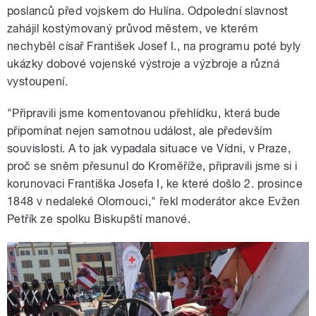
poslanců před vojskem do Hulína. Odpolední slavnost
zahájil kostýmovaný průvod městem, ve kterém
nechyběl císař František Josef I., na programu poté byly
ukázky dobové vojenské výstroje a výzbroje a různá
vystoupení.
"Připravili jsme komentovanou přehlídku, která bude
připomínat nejen samotnou událost, ale především
souvislosti. A to jak vypadala situace ve Vídni, v Praze,
proč se sněm přesunul do Kroměříže, připravili jsme si i
korunovaci Františka Josefa I, ke které došlo 2. prosince
1848 v nedaleké Olomouci," řekl moderátor akce Evžen
Petřík ze spolku Biskupští manové.