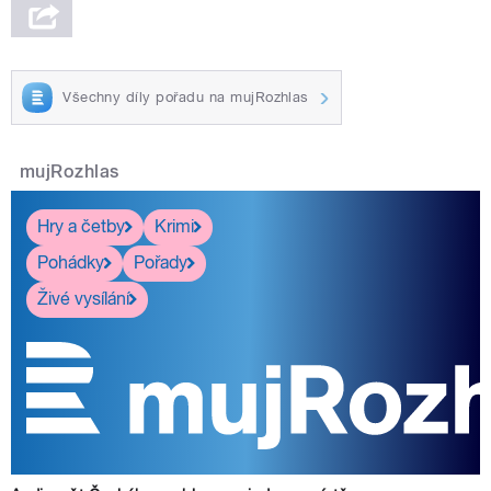
Všechny díly pořadu na mujRozhlas
mujRozhlas
Hry a četby
Krimi
Pohádky
Pořady
Živé vysílání