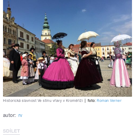
Historická slavnost Ve stínu vřavy v Kroměříži
|
foto:
Roman Verner
autor:
rv