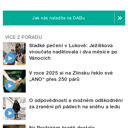
Jak nás naladíte na DABu
VÍCE Z POŘADU
Sladké pečení v Lukově: Ježíškova
vnoučata nadělovala i dva měsíce po
Vánocích
V roce 2025 si na Zlínsku řeklo své
„ANO“ přes 250 párů
O odpovědnosti a možném odškodnění
za zranění při pádech na sněhu a ledu
Na Pražském hradě dostalo