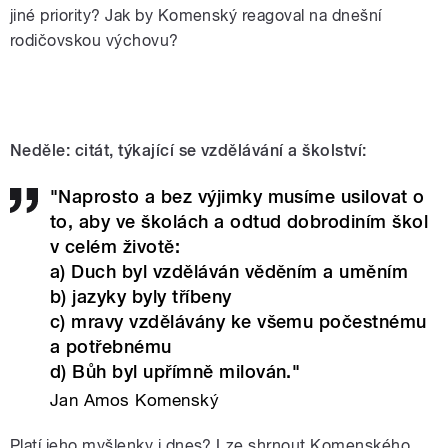
jiné priority? Jak by Komenský reagoval na dnešní
rodičovskou výchovu?
Neděle: citát, týkající se vzdělávání a školství:
"Naprosto a bez výjimky musíme usilovat o
to, aby ve školách a odtud dobrodiním škol
v celém životě:
a) Duch byl vzděláván věděním a uměním
b) jazyky byly tříbeny
c) mravy vzdělávány ke všemu počestnému
a potřebnému
d) Bůh byl upřímně milován."
Jan Amos Komenský
Platí jeho myšlenky i dnes? Lze shrnout Komenského