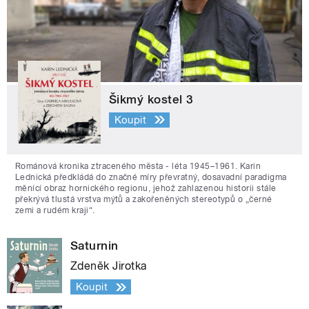
Šikmý kostel 3
Koupit
Románová kronika ztraceného města - léta 1945–1961. Karin
Lednická předkládá do značné míry převratný, dosavadní paradigma
měnící obraz hornického regionu, jehož zahlazenou historii stále
překrývá tlustá vrstva mýtů a zakořeněných stereotypů o „černé
zemi a rudém kraji“.
Saturnin
Zdeněk Jirotka
Koupit