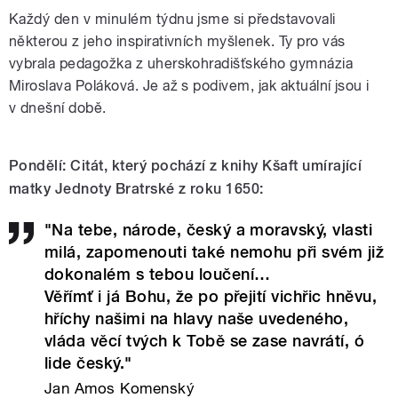
Každý den v minulém týdnu jsme si představovali
některou z jeho inspirativních myšlenek. Ty pro vás
vybrala pedagožka z uherskohradišťského gymnázia
Miroslava Poláková. Je až s podivem, jak aktuální jsou i
v dnešní době.
Pondělí: Citát, který pochází z knihy Kšaft umírající
matky Jednoty Bratrské z roku 1650:
"Na tebe, národe, český a moravský, vlasti
milá, zapomenouti také nemohu při svém již
dokonalém s tebou loučení…
Věřímť i já Bohu, že po přejití vichřic hněvu,
hříchy našimi na hlavy naše uvedeného,
vláda věcí tvých k Tobě se zase navrátí, ó
lide český."
Jan Amos Komenský