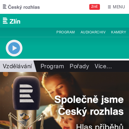
Přejít k hlavnímu obsahu
MENU
ŽIVĚ
PROGRAM
AUDIOARCHIV
KAMERY
Vzdělávání
Program
Pořady
Více
…