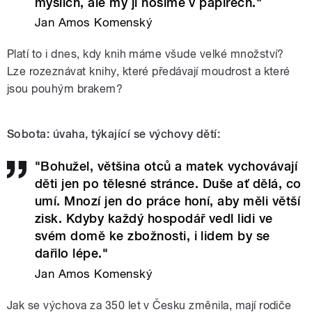
myslích, ale my ji nosíme v papírech."
Jan Amos Komenský
Platí to i dnes, kdy knih máme všude velké množství?
Lze rozeznávat knihy, které předávají moudrost a které
jsou pouhým brakem?
Sobota: úvaha, týkající se výchovy dětí:
"Bohužel, většina otců a matek vychovávají
děti jen po tělesné stránce. Duše ať dělá, co
umí. Mnozí jen do práce honí, aby měli větší
zisk. Kdyby každý hospodář vedl lidi ve
svém domě ke zbožnosti, i lidem by se
dařilo lépe."
Jan Amos Komenský
Jak se výchova za 350 let v Česku změnila, mají rodiče