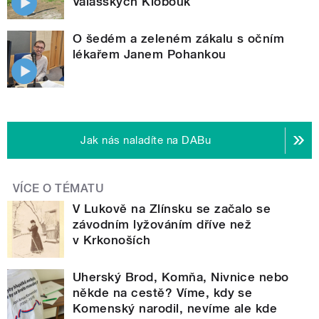
Valašských Klobouk
O šedém a zeleném zákalu s očním
lékařem Janem Pohankou
Jak nás naladíte na DABu
VÍCE O TÉMATU
V Lukově na Zlínsku se začalo se
závodním lyžováním dříve než
v Krkonoších
Uherský Brod, Komňa, Nivnice nebo
někde na cestě? Víme, kdy se
Komenský narodil, nevíme ale kde