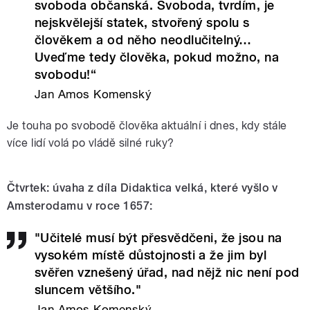
svoboda občanská. Svoboda, tvrdím, je
nejskvělejší statek, stvořený spolu s
člověkem a od něho neodlučitelný…
Uveďme tedy člověka, pokud možno, na
svobodu!“
Jan Amos Komenský
Je touha po svobodě člověka aktuální i dnes, kdy stále
více lidí volá po vládě silné ruky?
Čtvrtek: úvaha z díla Didaktica velká, které vyšlo v
Amsterodamu v roce 1657:
"Učitelé musí být přesvědčeni, že jsou na
vysokém místě důstojnosti a že jim byl
svěřen vznešený úřad, nad nějž nic není pod
sluncem většího."
Jan Amos Komenský