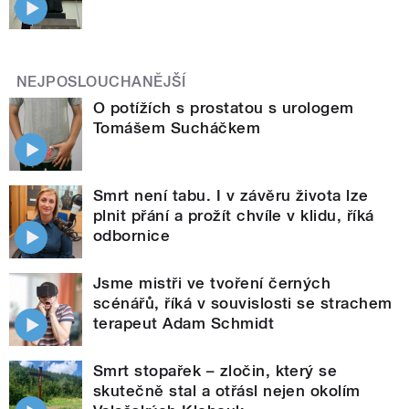
NEJPOSLOUCHANĚJŠÍ
O potížích s prostatou s urologem
Tomášem Sucháčkem
Smrt není tabu. I v závěru života lze
plnit přání a prožít chvíle v klidu, říká
odbornice
Jsme mistři ve tvoření černých
scénářů, říká v souvislosti se strachem
terapeut Adam Schmidt
Smrt stopařek – zločin, který se
skutečně stal a otřásl nejen okolím