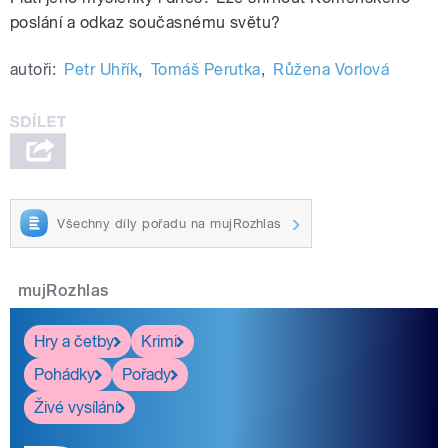
poslání a odkaz současnému světu?
autoři:
Petr Uhřík
,
Tomáš Perutka
,
Růžena Vorlová
Všechny díly pořadu na mujRozhlas
mujRozhlas
Hry a četby
Krimi
Pohádky
Pořady
Živé vysílání