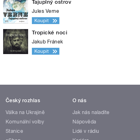
Tajuplný ostrov
Jules Verne
Koupit
Tropické noci
Jakub Fránek
Koupit
Český rozhlas
O nás
Válka na Ukrajině
Jak nás naladíte
Komunální volby
Nápověda
Stanice
Lidé v rádiu