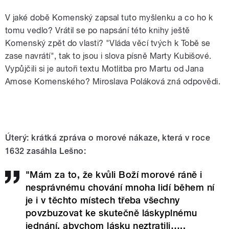
V jaké době Komenský zapsal tuto myšlenku a co ho k
tomu vedlo? Vrátil se po napsání této knihy ještě
Komenský zpět do vlasti? "Vláda věcí tvých k Tobě se
zase navrátí", tak to jsou i slova písně Marty Kubišové.
Vypůjčili si je autoři textu Motlitba pro Martu od Jana
Amose Komenského? Miroslava Poláková zná odpovědi.
Úterý: krátká zpráva o morové nákaze, která v roce
1632 zasáhla Lešno:
"Mám za to, že kvůli Boží morové ráně i
nesprávnému chování mnoha lidí během ní
je i v těchto místech třeba všechny
povzbuzovat ke skutečně láskyplnému
jednání, abychom lásku neztratili…..