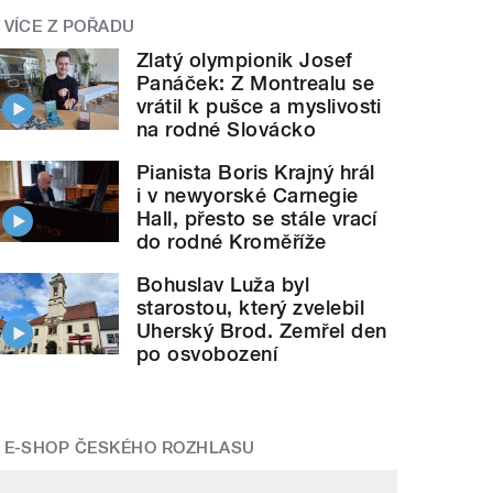
VÍCE Z POŘADU
Zlatý olympionik Josef
Panáček: Z Montrealu se
vrátil k pušce a myslivosti
na rodné Slovácko
Pianista Boris Krajný hrál
i v newyorské Carnegie
Hall, přesto se stále vrací
do rodné Kroměříže
Bohuslav Luža byl
starostou, který zvelebil
Uherský Brod. Zemřel den
po osvobození
E-SHOP ČESKÉHO ROZHLASU