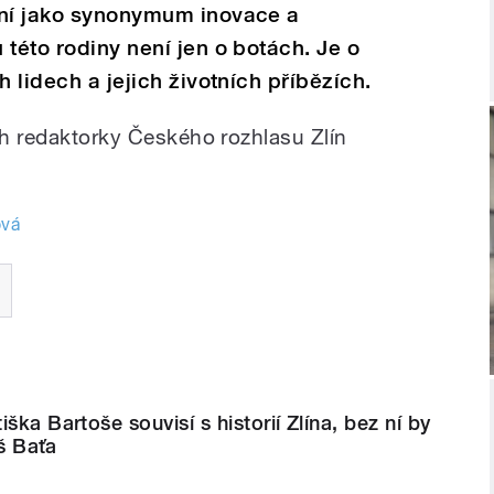
zní jako synonymum inovace a
této rodiny není jen o botách. Je o
h lidech a jejich životních příbězích.
ch redaktorky Českého rozhlasu Zlín
ová
ška Bartoše souvisí s historií Zlína, bez ní by
š Baťa