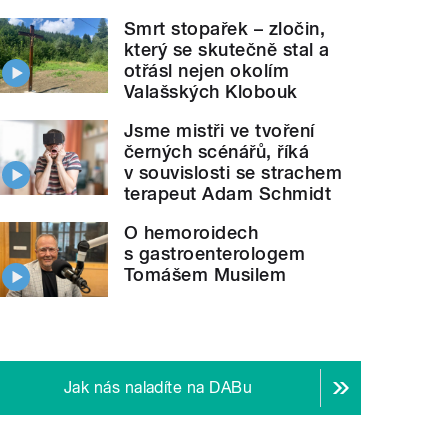
Smrt stopařek – zločin,
který se skutečně stal a
otřásl nejen okolím
Valašských Klobouk
Jsme mistři ve tvoření
černých scénářů, říká
v souvislosti se strachem
terapeut Adam Schmidt
O hemoroidech
s gastroenterologem
Tomášem Musilem
Jak nás naladíte na DABu