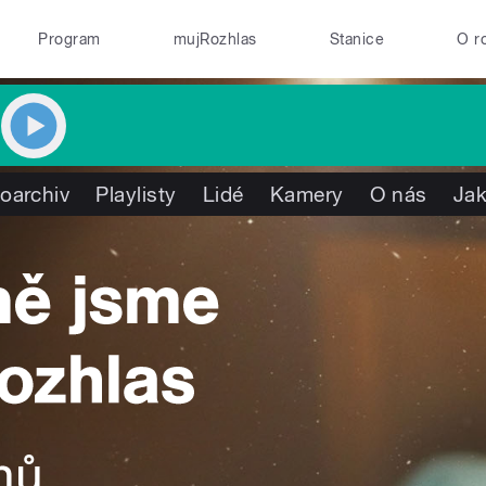
Program
mujRozhlas
Stanice
O r
oarchiv
Playlisty
Lidé
Kamery
O nás
Jak