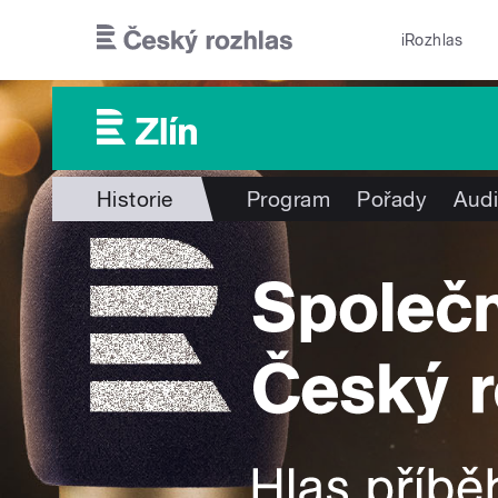
Přejít k hlavnímu obsahu
iRozhlas
Historie
Program
Pořady
Audi