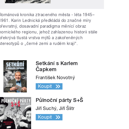
Románová kronika ztraceného města - léta 1945–
1961. Karin Lednická předkládá do značné míry
převratný, dosavadní paradigma měnící obraz
hornického regionu, jehož zahlazenou historii stále
překrývá tlustá vrstva mýtů a zakořeněných
stereotypů o „černé zemi a rudém kraji“.
Setkání s Karlem
Čapkem
František Novotný
Koupit
Půlnoční párty S+Š
Jiří Suchý, Jiří Šlitr
Koupit