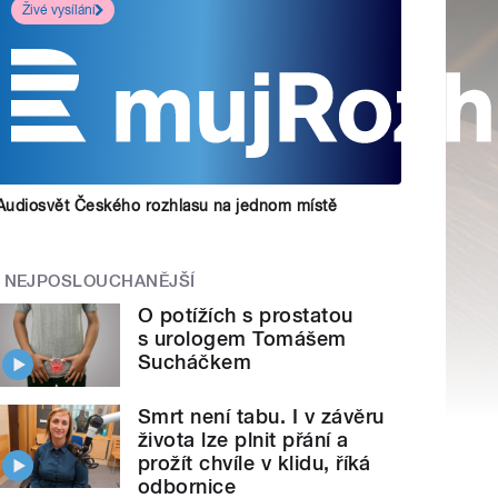
Živé vysílání
Audiosvět Českého rozhlasu na jednom místě
NEJPOSLOUCHANĚJŠÍ
O potížích s prostatou
s urologem Tomášem
Sucháčkem
Smrt není tabu. I v závěru
života lze plnit přání a
prožít chvíle v klidu, říká
odbornice