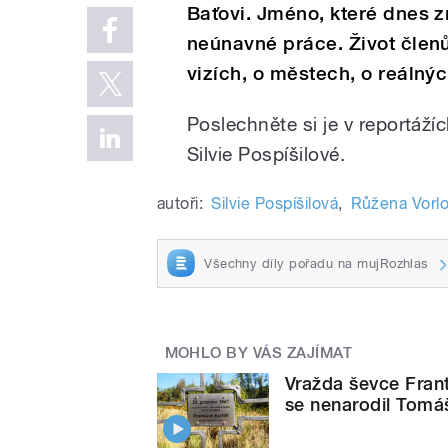
Baťovi. Jméno, které dnes 
neúnavné práce. Život členů 
vizích, o městech, o reálnýc
Poslechněte si je v reportáží
Silvie Pospíšilové.
autoři:
Silvie Pospíšilová
,
Růžena Vorl
Všechny díly pořadu na mujRozhlas
MOHLO BY VÁS ZAJÍMAT
Vražda ševce Franti
se nenarodil Tomá