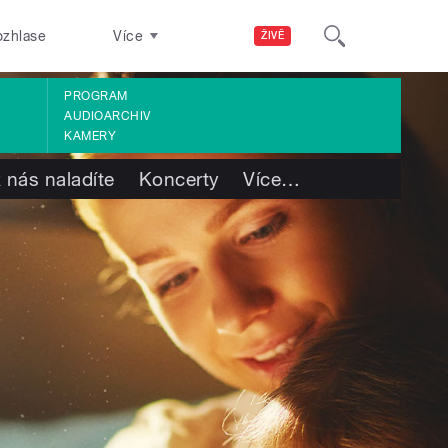
ozhlase
Více
ŽIVĚ
PROGRAM
AUDIOARCHIV
KAMERY
 nás naladíte
Koncerty
Více
…