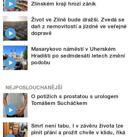
Zlínském kraji hrozí zánik
Život ve Zlíně bude dražší. Zvedá se
daň z nemovitostí a jízdné ve veřejné
dopravě
Masarykovo náměstí v Uherském
Hradišti po sedmdesáti letech změní
podobu
NEJPOSLOUCHANĚJŠÍ
O potížích s prostatou s urologem
Tomášem Sucháčkem
Smrt není tabu. I v závěru života lze
plnit přání a prožít chvíle v klidu, říká