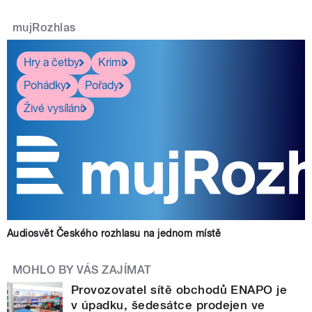
mujRozhlas
Hry a četby
Krimi
Pohádky
Pořady
Živé vysílání
Audiosvět Českého rozhlasu na jednom místě
MOHLO BY VÁS ZAJÍMAT
Provozovatel sítě obchodů ENAPO je
v úpadku, šedesátce prodejen ve