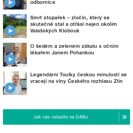
odbornice
Smrt stopařek – zločin, který se
skutečně stal a otřásl nejen okolím
Valašských Klobouk
O šedém a zeleném zákalu s očním
lékařem Janem Pohankou
Legendární Toulky českou minulostí se
vracejí na vlny Českého rozhlasu Zlín
Jak nás naladíte na DABu