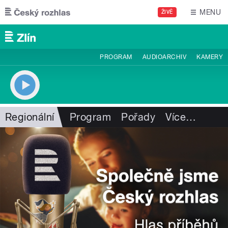
Přejít k hlavnímu obsahu
MENU
ŽIVĚ
PROGRAM
AUDIOARCHIV
KAMERY
Regionální
Program
Pořady
Více
…