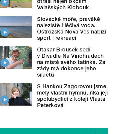
otřásl nejen okolím
Valašských Klobouk
Slovácké moře, pravěké
naleziště i léčivá voda.
Ostrožská Nová Ves nabízí
sport i rekreaci
Otakar Brousek sedí
v Divadle Na Vinohradech
na místě svého tatínka. Za
zády má dokonce jeho
siluetu
S Hankou Zagorovou jsme
měly vlastní hymnu, říká její
spolubydlící z kolejí Vlasta
Peterková