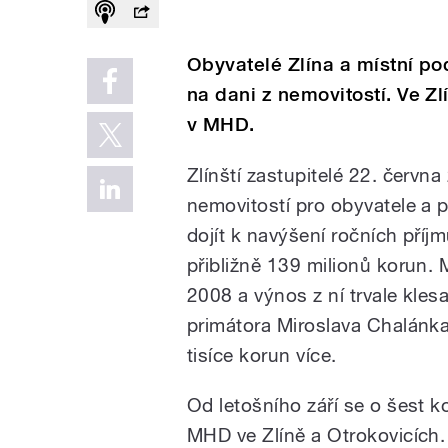
Obyvatelé Zlína a místní pod
na dani z nemovitostí. Ve Zl
v MHD.
Zlínští zastupitelé 22. června
nemovitostí pro obyvatele a 
dojít k navýšení ročních pří
přibližně 139 milionů korun.
2008 a výnos z ní trvale kle
primátora Miroslava Chalánka
tisíce korun více.
Od letošního září se o šest k
MHD ve Zlíně a Otrokovicích. 