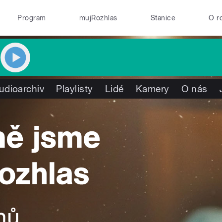
Program
mujRozhlas
Stanice
O r
udioarchiv
Playlisty
Lidé
Kamery
O nás