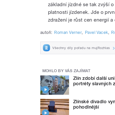
základní jízdné se tak zvýší 
platnosti jízdenek. Jde o prv
zdražení je růst cen energií a
autoři:
Roman Verner
,
Pavel Vacek
,
R
Všechny díly pořadu na mujRozhlas
MOHLO BY VÁS ZAJÍMAT
Zlín zdobí další un
portréty slavných 
Zlínské divadlo vym
pohodlnější