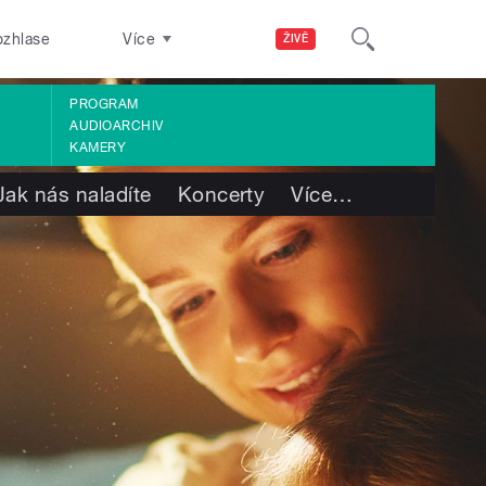
ozhlase
Více
ŽIVĚ
PROGRAM
AUDIOARCHIV
KAMERY
Jak nás naladíte
Koncerty
Více
…