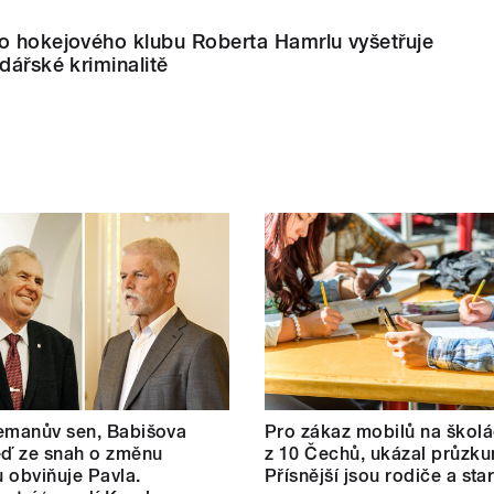
ho hokejového klubu Roberta Hamrlu vyšetřuje
dářské kriminalitě
emanův sen, Babišova
Pro zákaz mobilů na školá
eď ze snah o změnu
z 10 Čechů, ukázal průzku
 obviňuje Pavla.
Přísnější jsou rodiče a star