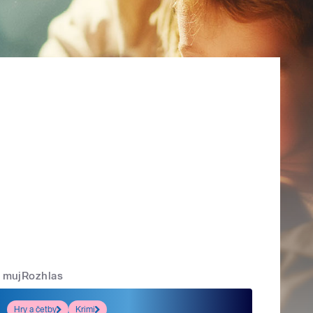
mujRozhlas
Hry a četby
Krimi