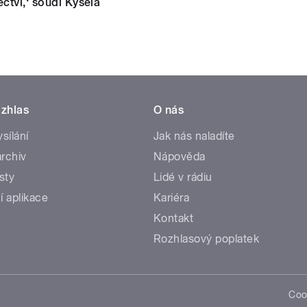
ectví,‘ soudí Kysela
zhlas
O nás
ysílání
Jak nás naladíte
rchiv
Nápověda
sty
Lidé v rádiu
í aplikace
Kariéra
Kontakt
Rozhlasový poplatek
Coo