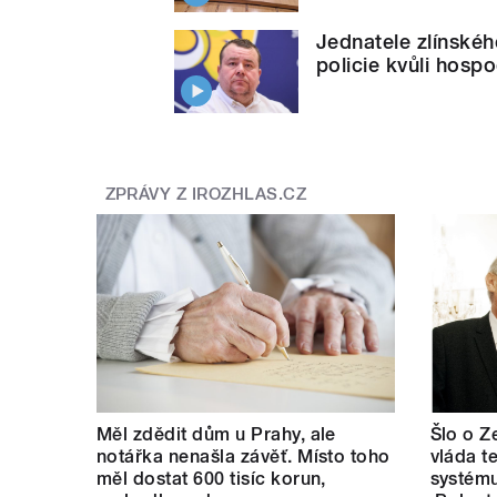
Jednatele zlínské
policie kvůli hospo
ZPRÁVY Z IROZHLAS.CZ
Měl zdědit dům u Prahy, ale
Šlo o Z
notářka nenašla závěť. Místo toho
vláda t
měl dostat 600 tisíc korun,
systému