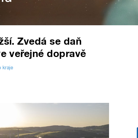
žší. Zvedá se daň
ve veřejné dopravě
 kraje