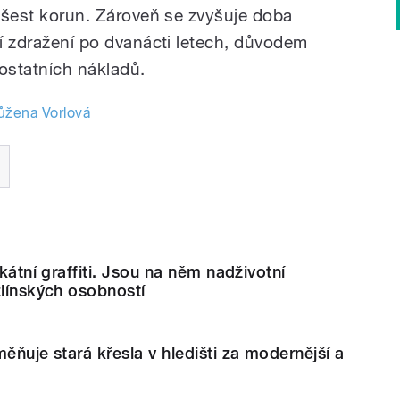
o šest korun. Zároveň se zvyšuje doba
ní zdražení po dvanácti letech, důvodem
 ostatních nákladů.
ůžena Vorlová
ikátní graffiti. Jsou na něm nadživotní
zlínských osobností
ěňuje stará křesla v hledišti za modernější a