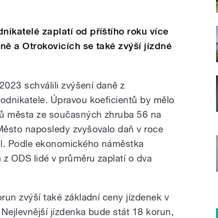
nikatelé zaplatí od příštího roku více
íně a Otrokovicích se také zvýší jízdné
 2023 schválili zvýšení daně z
podnikatele. Úpravou koeficientů by mělo
jmů města ze současných zhruba 56 na
 Město naposledy zvyšovalo daň v roce
sal. Podle ekonomického náměstka
 z ODS lidé v průměru zaplatí o dva
orun zvýší také základní ceny jízdenek v
Nejlevnější jízdenka bude stát 18 korun,