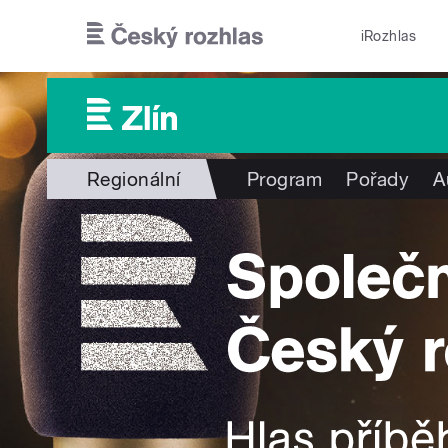
Přejít k hlavnímu obsahu
iRozhlas
Regionální
Program
Pořady
A