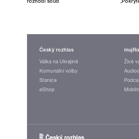
rozhodl soud
‚Pokryt
Český rozhlas
mujRo
Válka na Ukrajině
Živé v
Komunální volby
Audioa
Stanice
Podca
eShop
Mobiln