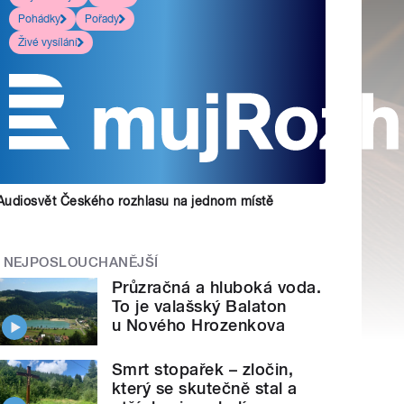
Pohádky
Pořady
Živé vysílání
Audiosvět Českého rozhlasu na jednom místě
NEJPOSLOUCHANĚJŠÍ
Průzračná a hluboká voda.
To je valašský Balaton
u Nového Hrozenkova
Smrt stopařek – zločin,
který se skutečně stal a