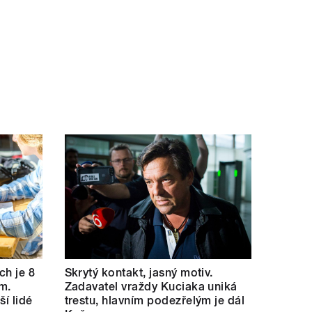
ch je 8
Skrytý kontakt, jasný motiv.
m.
Zadavatel vraždy Kuciaka uniká
ší lidé
trestu, hlavním podezřelým je dál