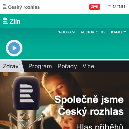
Přejít k hlavnímu obsahu
MENU
ŽIVĚ
PROGRAM
AUDIOARCHIV
KAMERY
Zdraví
Program
Pořady
Více
…