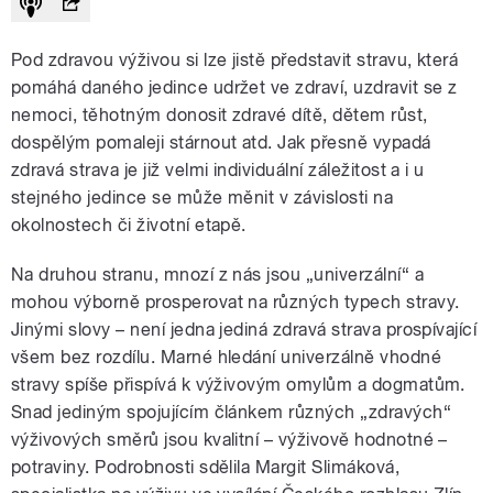
Pod zdravou výživou si lze jistě představit stravu, která
pomáhá daného jedince udržet ve zdraví, uzdravit se z
nemoci, těhotným donosit zdravé dítě, dětem růst,
dospělým pomaleji stárnout atd. Jak přesně vypadá
zdravá strava je již velmi individuální záležitost a i u
stejného jedince se může měnit v závislosti na
okolnostech či životní etapě.
Na druhou stranu, mnozí z nás jsou „univerzální“ a
mohou výborně prosperovat na různých typech stravy.
Jinými slovy – není jedna jediná zdravá strava prospívající
všem bez rozdílu. Marné hledání univerzálně vhodné
stravy spíše přispívá k výživovým omylům a dogmatům.
Snad jediným spojujícím článkem různých „zdravých“
výživových směrů jsou kvalitní – výživově hodnotné –
potraviny. Podrobnosti sdělila Margit Slimáková,