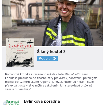
Šikmý kostel 3
Koupit
Románová kronika ztraceného města - léta 1945–1961. Karin
Lednická předkládá do značné míry převratný, dosavadní paradigma
měnící obraz hornického regionu, jehož zahlazenou historii stále
překrývá tlustá vrstva mýtů a zakořeněných stereotypů o „černé
zemi a rudém kraji“.
Bylinková poradna