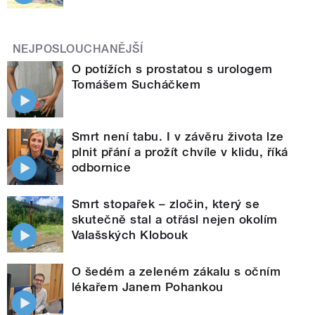
NEJPOSLOUCHANĚJŠÍ
O potížích s prostatou s urologem
Tomášem Sucháčkem
Smrt není tabu. I v závěru života lze
plnit přání a prožít chvíle v klidu, říká
odbornice
Smrt stopařek – zločin, který se
skutečně stal a otřásl nejen okolím
Valašských Klobouk
O šedém a zeleném zákalu s očním
lékařem Janem Pohankou