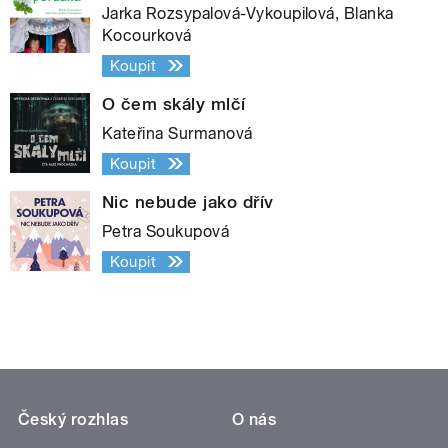
Jarka Rozsypalová-Vykoupilová, Blanka
Kocourková
Koupit
O čem skály mlčí
Kateřina Surmanová
Koupit
Nic nebude jako dřív
Petra Soukupová
Koupit
Český rozhlas
O nás