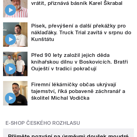
vrátit, přiznává básník Karel Škrabal
Písek, převýšení a další překážky pro
náklaďáky. Truck Trial zavítá v srpnu do
Kunštátu
Před 90 lety založil jejich děda
knihařskou dílnu v Boskovicích. Bratři
Ouještí v tradici pokračují
Firemní lékárničky občas ukrývají
tajemství, říká pobaveně záchranář a
školitel Michal Vodička
E-SHOP ČESKÉHO ROZHLASU
Přijměte pozvání na úsměvný doušek moudré