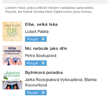
Literární fikce, pokus přiblížit literární nadsázkou spisovatele,
filozofa, ale hlavně člověka Karla Čapka trochu jinou formou.
Elbe, velká řeka
Luboš Palata
Koupit
Nic nebude jako dřív
Petra Soukupová
Koupit
Bylinková poradna
Jarka Rozsypalová-Vykoupilová, Blanka
Kocourková
Koupit