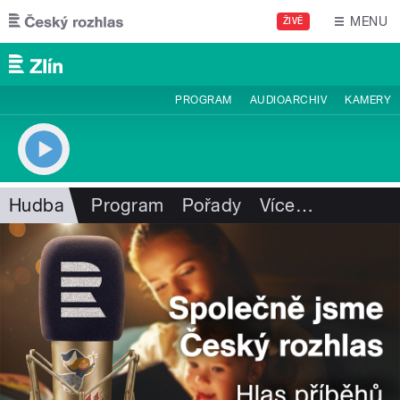
Přejít k hlavnímu obsahu
MENU
ŽIVĚ
PROGRAM
AUDIOARCHIV
KAMERY
Hudba
Program
Pořady
Více
…