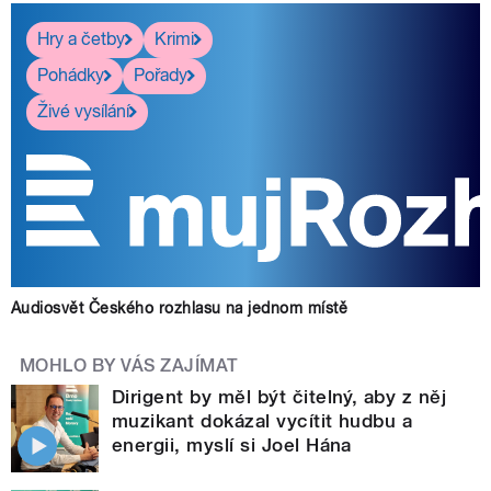
Hry a četby
Krimi
Pohádky
Pořady
Živé vysílání
Audiosvět Českého rozhlasu na jednom místě
MOHLO BY VÁS ZAJÍMAT
Dirigent by měl být čitelný, aby z něj
muzikant dokázal vycítit hudbu a
energii, myslí si Joel Hána