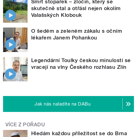
Smrt stopařek – zločin, který se
skutečně stal a otřásl nejen okolím
Valašských Klobouk
O šedém a zeleném zákalu s očním
lékařem Janem Pohankou
Legendární Toulky českou minulostí se
vracejí na vlny Českého rozhlasu Zlín
Jak nás naladíte na DABu
VÍCE Z POŘADU
Hledám každou příležitost se do Brna