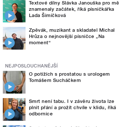
Textové dílny Slávka Janouška pro mě
znamenaly začátek, říká písničkářka
Lada Šimíčková
Zpěvák, muzikant a skladatel Michal
Hrůza o nejnovější písničce „Na
moment“
NEJPOSLOUCHANĚJŠÍ
O potížích s prostatou s urologem
Tomášem Sucháčkem
Smrt není tabu. I v závěru života lze
plnit přání a prožít chvíle v klidu, říká
odbornice