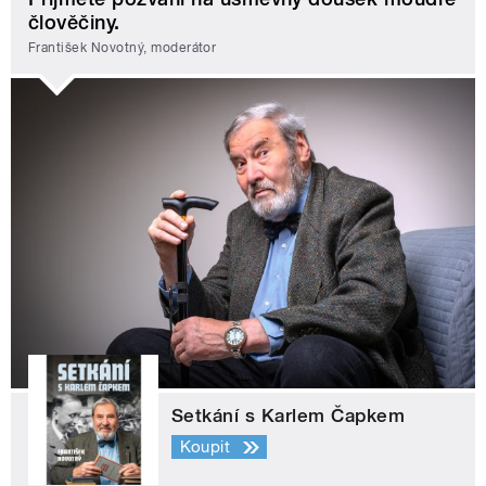
člověčiny.
František Novotný, moderátor
Setkání s Karlem Čapkem
Koupit