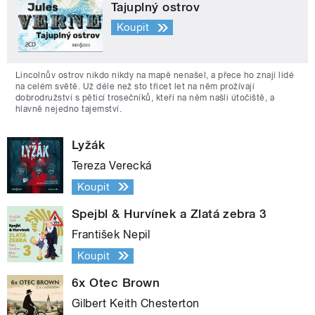
Tajuplný ostrov
Koupit
Lincolnův ostrov nikdo nikdy na mapě nenašel, a přece ho znají lidé
na celém světě. Už déle než sto třicet let na něm prožívají
dobrodružství s pěticí trosečníků, kteří na něm našli útočiště, a
hlavně nejedno tajemství.
Lyžák
Tereza Verecká
Koupit
Spejbl & Hurvínek a Zlatá zebra 3
František Nepil
Koupit
6x Otec Brown
Gilbert Keith Chesterton