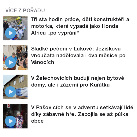
VÍCE Z POŘADU
Tři sta hodin práce, děti konstruktéři a
motorka, která vypadá jako Honda
Africa „po vyprání“
Sladké pečení v Lukově: Ježíškova
vnoučata nadělovala i dva měsíce po
Vánocích
V Želechovicích budují nejen bytové
domy, ale i zázemí pro Kuřátka
V Pašovicích se v adventu setkávají lidé
díky zábavné hře. Zapojila se až půlka
obce