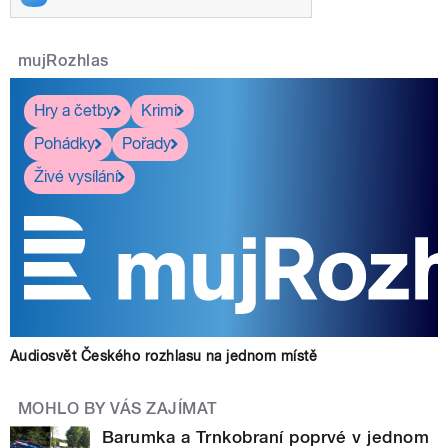
mujRozhlas
Hry a četby
Krimi
Pohádky
Pořady
Živé vysílání
Audiosvět Českého rozhlasu na jednom místě
MOHLO BY VÁS ZAJÍMAT
Barumka a Trnkobraní poprvé v jednom