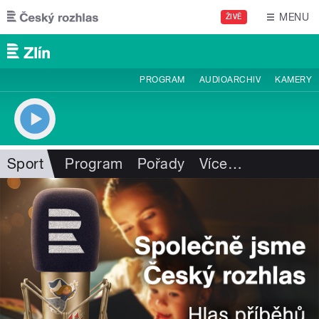
Přejít k hlavnímu obsahu
MENU
ŽIVĚ
PROGRAM
AUDIOARCHIV
KAMERY
Sport
Program
Pořady
Více
…