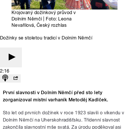
Krojovaný dožínkový průvod v
Dolním Němčí | Foto: Leona
Nevařilová, Český rozhlas
Dožínky se stoletou tradicí v Dolním Němčí
2:16
První slavnosti v Dolním Němčí před sto lety
zorganizoval místní varhaník Metoděj Kadlček.
Sto let od prvních dožínek v roce 1923 slavili o víkendu v
Dolním Němčí na Uherskohradišťsku. Třídenní slavnost
zakončíla slavnostní mše svatá. Za úrodu poděkoval asi