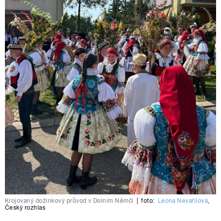
Krojovaný dožínkový průvod v Dolním Němčí
|
foto:
Leona Nevařilová
,
Český rozhlas