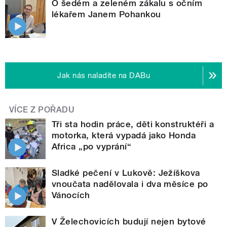
O šedém a zeleném zákalu s očním
lékařem Janem Pohankou
Jak nás naladíte na DABu
VÍCE Z POŘADU
Tři sta hodin práce, děti konstruktéři a
motorka, která vypadá jako Honda
Africa „po vyprání“
Sladké pečení v Lukově: Ježíškova
vnoučata nadělovala i dva měsíce po
Vánocích
V Želechovicích budují nejen bytové