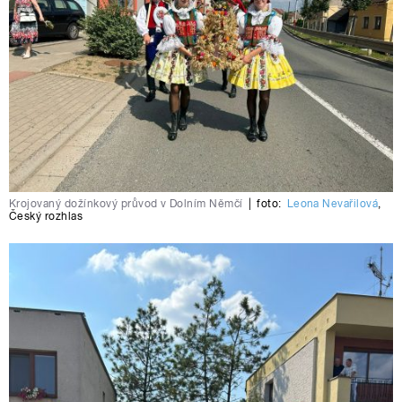
Krojovaný dožínkový průvod v Dolním Němčí
|
foto:
Leona Nevařilová
,
Český rozhlas