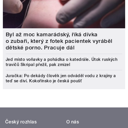
Byl až moc kamarádský, říká dívka
o zubaři, který z fotek pacientek vyráběl
dětské porno. Pracuje dál
Jed místo voňavky a pohádka o katedrále. Útok ruských
travičů Skripal přežil, pak zmizel
Juračka: Po dekády člověk jen odváděl vodu z krajiny a
teď se diví. Kokořínsko je česká poušť
Český rozhlas
O nás