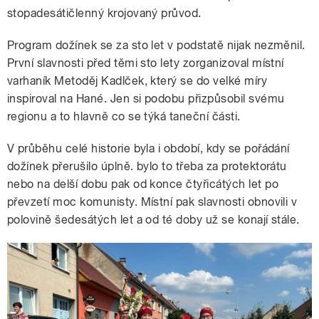
stopadesátičlenný krojovaný průvod.
Program dožínek se za sto let v podstatě nijak nezměnil.
První slavnosti před těmi sto lety zorganizoval místní
varhaník Metoděj Kadlček, který se do velké míry
inspiroval na Hané. Jen si podobu přizpůsobil svému
regionu a to hlavně co se týká taneční části.
V průběhu celé historie byla i období, kdy se pořádání
dožínek přerušilo úplně. bylo to třeba za protektorátu
nebo na delší dobu pak od konce čtyřicátých let po
převzetí moc komunisty. Místní pak slavnosti obnovili v
polovině šedesátých let a od té doby už se konají stále.