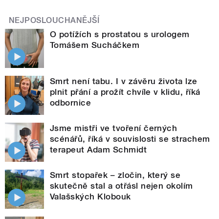
NEJPOSLOUCHANĚJŠÍ
O potížích s prostatou s urologem
Tomášem Sucháčkem
Smrt není tabu. I v závěru života lze
plnit přání a prožít chvíle v klidu, říká
odbornice
Jsme mistři ve tvoření černých
scénářů, říká v souvislosti se strachem
terapeut Adam Schmidt
Smrt stopařek – zločin, který se
skutečně stal a otřásl nejen okolím
Valašských Klobouk