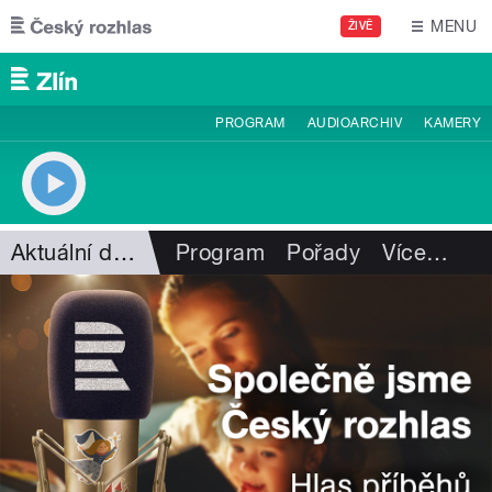
Přejít k hlavnímu obsahu
MENU
ŽIVĚ
PROGRAM
AUDIOARCHIV
KAMERY
Aktuální dění
Program
Pořady
Více
…