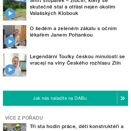
Smrt stopařek – zločin, který se
skutečně stal a otřásl nejen okolím
Valašských Klobouk
O šedém a zeleném zákalu s očním
lékařem Janem Pohankou
Legendární Toulky českou minulostí se
vracejí na vlny Českého rozhlasu Zlín
Jak nás naladíte na DABu
VÍCE Z POŘADU
Tři sta hodin práce, děti konstruktéři a