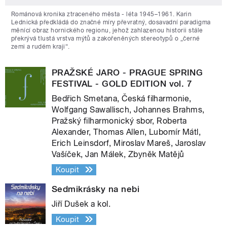
Románová kronika ztraceného města - léta 1945–1961. Karin
Lednická předkládá do značné míry převratný, dosavadní paradigma
měnící obraz hornického regionu, jehož zahlazenou historii stále
překrývá tlustá vrstva mýtů a zakořeněných stereotypů o „černé
zemi a rudém kraji“.
PRAŽSKÉ JARO - PRAGUE SPRING
FESTIVAL - GOLD EDITION vol. 7
Bedřich Smetana, Česká filharmonie,
Wolfgang Sawallisch, Johannes Brahms,
Pražský filharmonický sbor, Roberta
Alexander, Thomas Allen, Lubomír Mátl,
Erich Leinsdorf, Miroslav Mareš, Jaroslav
Vašíček, Jan Málek, Zbyněk Matějů
Koupit
Sedmikrásky na nebi
Jiří Dušek a kol.
Koupit