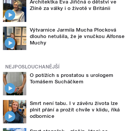
Architektka Eva Jiřičná o dětství ve
Zlíně za války i o životě v Británii
Výtvarnice Jarmila Mucha Plocková
dlouho netušila, že je vnučkou Alfonse
Muchy
NEJPOSLOUCHANĚJŠÍ
O potížích s prostatou s urologem
Tomášem Sucháčkem
Smrt není tabu. I v závěru života lze
plnit přání a prožít chvíle v klidu, říká
odbornice