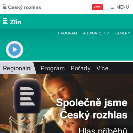
Přejít k hlavnímu obsahu
MENU
ŽIVĚ
PROGRAM
AUDIOARCHIV
KAMERY
Regionální
Program
Pořady
Více
…