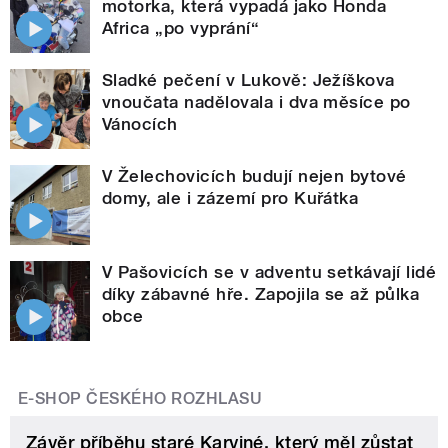
motorka, která vypadá jako Honda
Africa „po vyprání“
Sladké pečení v Lukově: Ježíškova
vnoučata nadělovala i dva měsíce po
Vánocích
V Želechovicích budují nejen bytové
domy, ale i zázemí pro Kuřátka
V Pašovicích se v adventu setkávají lidé
díky zábavné hře. Zapojila se až půlka
obce
E-SHOP ČESKÉHO ROZHLASU
Závěr příběhu staré Karviné, který měl zůstat