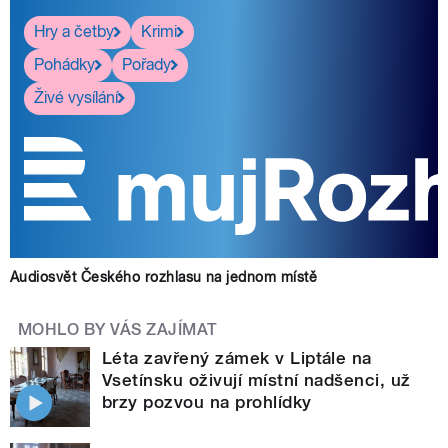
Hry a četby
Krimi
Pohádky
Pořady
Živé vysílání
Audiosvět Českého rozhlasu na jednom místě
MOHLO BY VÁS ZAJÍMAT
Léta zavřený zámek v Liptále na
Vsetínsku oživují místní nadšenci, už
brzy pozvou na prohlídky