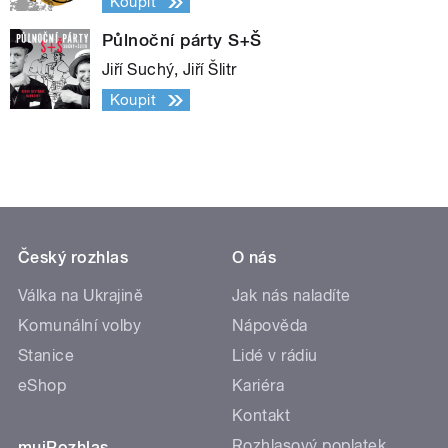
Koupit
Půlnoční párty S+Š
Jiří Suchý, Jiří Šlitr
Koupit
Český rozhlas
O nás
Válka na Ukrajině
Jak nás naladíte
Komunální volby
Nápověda
Stanice
Lidé v rádiu
eShop
Kariéra
Kontakt
Rozhlasový poplatek
mujRozhlas