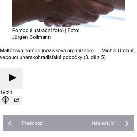
Pomoc (ilustrační foto) | Foto:
Jürgen Bollmann
Maltézská pomoc (nezisková organizace) … Michal Umlauf,
vedoucí uherskohradišťské pobočky (3. díl z 5)
19:21
Předchozí
Následující