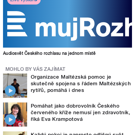
Audiosvět Českého rozhlasu na jednom místě
MOHLO BY VÁS ZAJÍMAT
Organizace Maltézská pomoc je
skutečně spojena s řádem Maltézských
rytířů, pomáhá i dnes
Pomáhat jako dobrovolník Českého
červeného kříže nemusí jen zdravotník,
říká Eva Krampotová
Každý pokoj je naprosto odlišný svět,