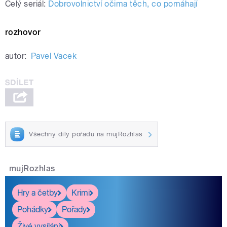
Celý seriál:
Dobrovolnictví očima těch, co pomáhají
rozhovor
autor:
Pavel Vacek
Všechny díly pořadu na mujRozhlas
mujRozhlas
Hry a četby
Krimi
Pohádky
Pořady
Živé vysílání