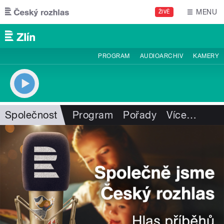
Přejít k hlavnímu obsahu
MENU
ŽIVĚ
PROGRAM
AUDIOARCHIV
KAMERY
Společnost
Program
Pořady
Více
…