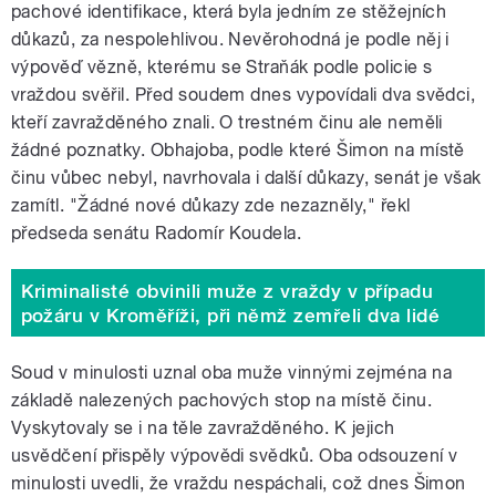
pachové identifikace, která byla jedním ze stěžejních
důkazů, za nespolehlivou. Nevěrohodná je podle něj i
výpověď vězně, kterému se Straňák podle policie s
vraždou svěřil. Před soudem dnes vypovídali dva svědci,
kteří zavražděného znali. O trestném činu ale neměli
žádné poznatky. Obhajoba, podle které Šimon na místě
činu vůbec nebyl, navrhovala i další důkazy, senát je však
zamítl. "Žádné nové důkazy zde nezazněly," řekl
předseda senátu Radomír Koudela.
Kriminalisté obvinili muže z vraždy v případu
požáru v Kroměříži, při němž zemřeli dva lidé
Soud v minulosti uznal oba muže vinnými zejména na
základě nalezených pachových stop na místě činu.
Vyskytovaly se i na těle zavražděného. K jejich
usvědčení přispěly výpovědi svědků. Oba odsouzení v
minulosti uvedli, že vraždu nespáchali, což dnes Šimon