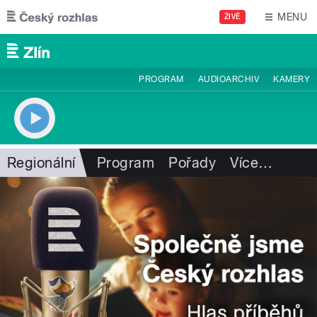
Přejít k hlavnímu obsahu
MENU
ŽIVĚ
PROGRAM
AUDIOARCHIV
KAMERY
Regionální
Program
Pořady
Více
…