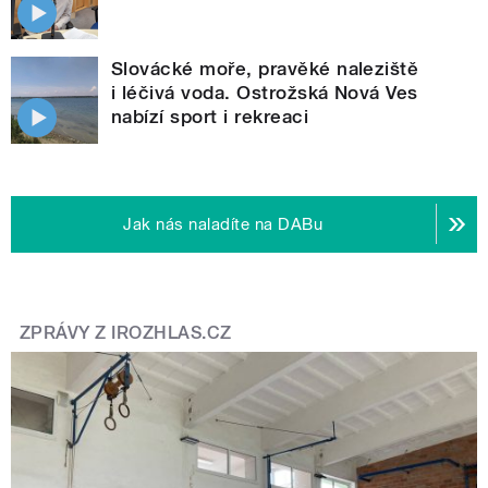
Slovácké moře, pravěké naleziště
i léčivá voda. Ostrožská Nová Ves
nabízí sport i rekreaci
Jak nás naladíte na DABu
ZPRÁVY Z IROZHLAS.CZ