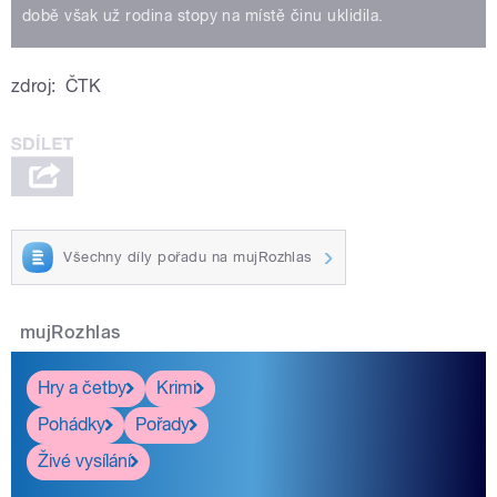
době však už rodina stopy na místě činu uklidila.
zdroj:
ČTK
Všechny díly pořadu na mujRozhlas
mujRozhlas
Hry a četby
Krimi
Pohádky
Pořady
Živé vysílání