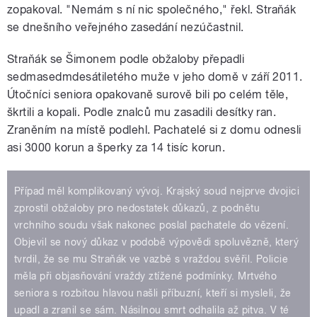
zopakoval. "Nemám s ní nic společného," řekl. Straňák
se dnešního veřejného zasedání nezúčastnil.
Straňák se Šimonem podle obžaloby přepadli
sedmasedmdesátiletého muže v jeho domě v září 2011.
Útočníci seniora opakovaně surově bili po celém těle,
škrtili a kopali. Podle znalců mu zasadili desítky ran.
Zraněním na místě podlehl. Pachatelé si z domu odnesli
asi 3000 korun a šperky za 14 tisíc korun.
Případ měl komplikovaný vývoj. Krajský soud nejprve dvojici
zprostil obžaloby pro nedostatek důkazů, z podnětu
vrchního soudu však nakonec poslal pachatele do vězení.
Objevil se nový důkaz v podobě výpovědi spoluvězně, který
tvrdil, že se mu Straňák ve vazbě s vraždou svěřil. Policie
měla při objasňování vraždy ztížené podmínky. Mrtvého
seniora s rozbitou hlavou našli příbuzní, kteří si mysleli, že
upadl a zranil se sám. Násilnou smrt odhalila až pitva. V té