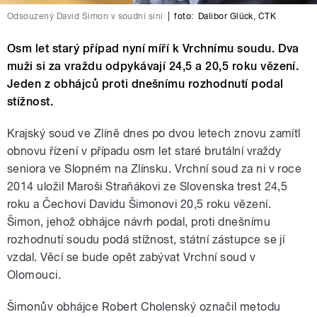
Odsouzený David Šimon v soudní síni
|
foto:
Dalibor Glück
,
ČTK
Osm let starý případ nyní míří k Vrchnímu soudu. Dva
muži si za vraždu odpykávají 24,5 a 20,5 roku vězení.
Jeden z obhájců proti dnešnímu rozhodnutí podal
stížnost.
Krajský soud ve Zlíně dnes po dvou letech znovu zamítl
obnovu řízení v případu osm let staré brutální vraždy
seniora ve Slopném na Zlínsku. Vrchní soud za ni v roce
2014 uložil Maroši Straňákovi ze Slovenska trest 24,5
roku a Čechovi Davidu Šimonovi 20,5 roku vězení.
Šimon, jehož obhájce návrh podal, proti dnešnímu
rozhodnutí soudu podá stížnost, státní zástupce se jí
vzdal. Věcí se bude opět zabývat Vrchní soud v
Olomouci.
Šimonův obhájce Robert Cholenský označil metodu