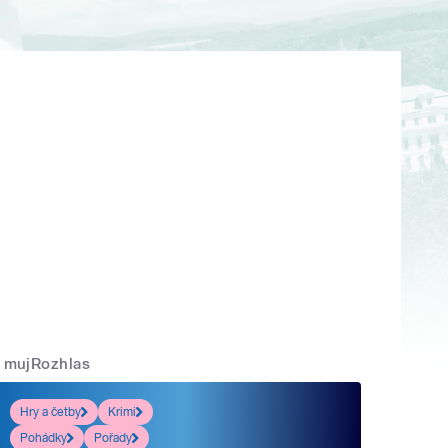
mujRozhlas
Hry a četby
Krimi
Pohádky
Pořady