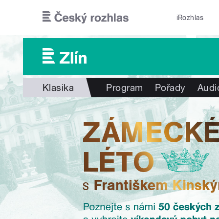
Přejít k hlavnímu obsahu
iRozhlas
Klasika
Program
Pořady
Audi