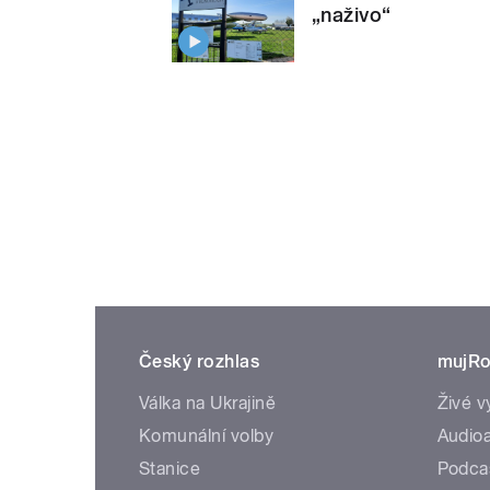
„naživo“
Český rozhlas
mujRo
Válka na Ukrajině
Živé v
Komunální volby
Audioa
Stanice
Podca