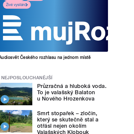
Živé vysílání
Audiosvět Českého rozhlasu na jednom místě
NEJPOSLOUCHANĚJŠÍ
Průzračná a hluboká voda.
To je valašský Balaton
u Nového Hrozenkova
Smrt stopařek – zločin,
který se skutečně stal a
otřásl nejen okolím
Valašských Klobouk