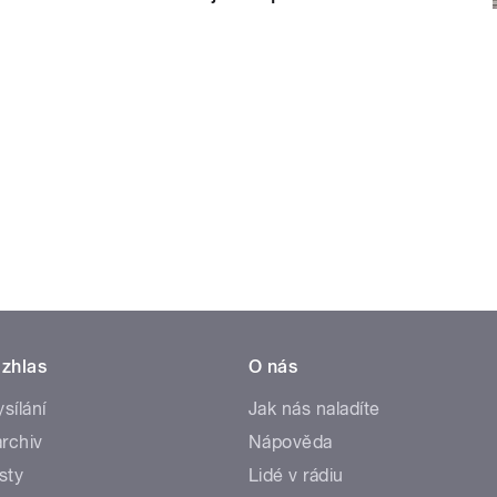
zhlas
O nás
ysílání
Jak nás naladíte
rchiv
Nápověda
sty
Lidé v rádiu