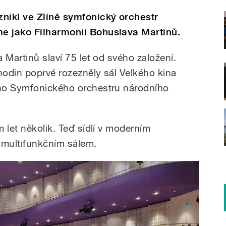
nikl ve Zlíně symfonický orchestr
e jako Filharmonii Bohuslava Martinů.
 Martinů slaví 75 let od svého založení.
odin poprvé rozezněly sál Velkého kina
ho Symfonického orchestru národního
 let několik. Teď sídlí v moderním
multifunkčním sálem.