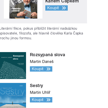
Karlem Čapkem
Koupit
Literární fikce, pokus přiblížit literární nadsázkou
spisovatele, filozofa, ale hlavně člověka Karla Čapka
trochu jinou formou.
Rozsypaná slova
Martin Daneš
Koupit
Sestry
Martin Uhlíř
Koupit