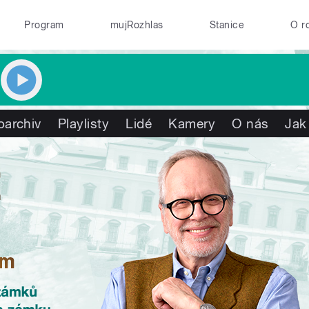
Program
mujRozhlas
Stanice
O r
oarchiv
Playlisty
Lidé
Kamery
O nás
Jak