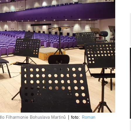
dlo Filharmonie Bohuslava Martinů
|
foto:
Roman