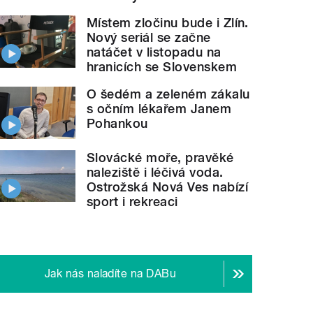
Místem zločinu bude i Zlín.
Nový seriál se začne
natáčet v listopadu na
hranicích se Slovenskem
O šedém a zeleném zákalu
s očním lékařem Janem
Pohankou
Slovácké moře, pravěké
naleziště i léčivá voda.
Ostrožská Nová Ves nabízí
sport i rekreaci
Jak nás naladíte na DABu