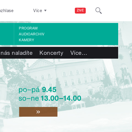
ozhlase
Více
ŽIVĚ
PROGRAM
AUDIOARCHIV
KAMERY
 nás naladíte
Koncerty
Více
…