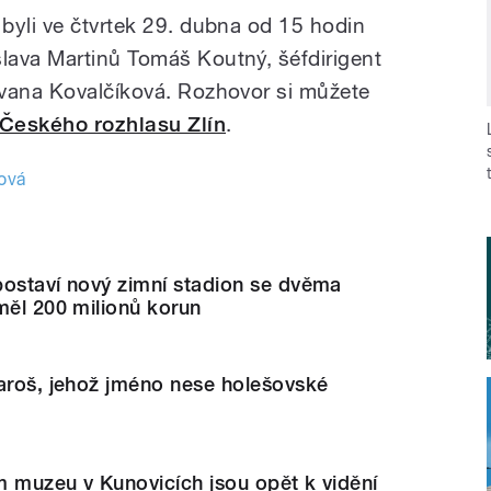
byli ve čtvrtek 29. dubna od 15 hodin
lava Martinů Tomáš Koutný, šéfdirigent
Ivana Kovalčíková. Rozhovor si můžete
 Českého rozhlasu Zlín
.
ová
postaví nový zimní stadion se dvěma
měl 200 milionů korun
Jaroš, jehož jméno nese holešovské
m muzeu v Kunovicích jsou opět k vidění