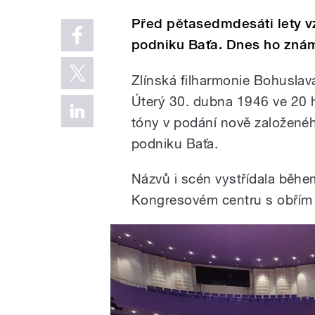
Před pětasedmdesáti lety vz
podniku Baťa. Dnes ho znám
Zlínská filharmonie Bohuslava
Úterý 30. dubna 1946 ve 20 h
tóny v podání nově založené
podniku Baťa.
Názvů i scén vystřídala během
Kongresovém centru s obřím 