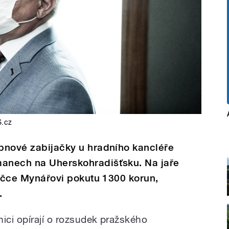
.cz
ubnové zabijačky u hradního kancléře
manech na Uherskohradišťsku. Na jaře
ijačce Mynářovi pokutu 1300 korun,
.
nici opírají o rozsudek pražského