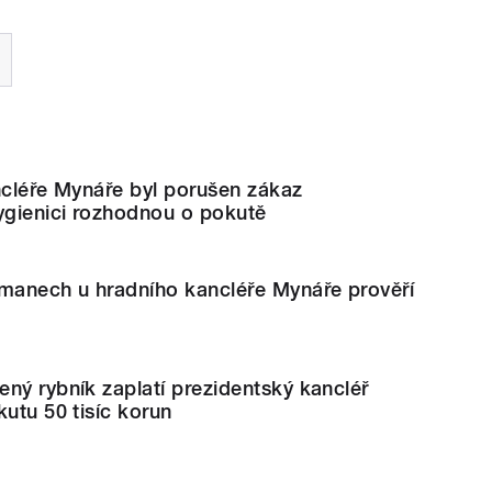
ncléře Mynáře byl porušen zákaz
gienici rozhodnou o pokutě
imanech u hradního kancléře Mynáře prověří
ný rybník zaplatí prezidentský kancléř
kutu 50 tisíc korun