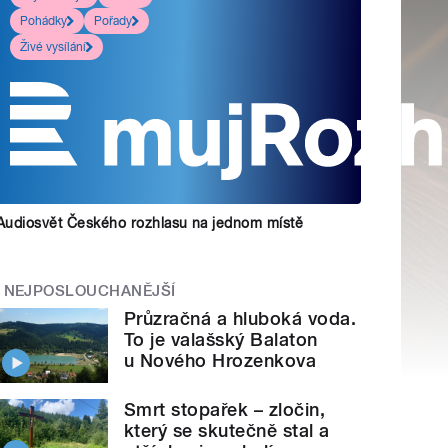
Pohádky
Pořady
Živé vysílání
Audiosvět Českého rozhlasu na jednom místě
NEJPOSLOUCHANĚJŠÍ
Průzračná a hluboká voda.
To je valašský Balaton
u Nového Hrozenkova
Smrt stopařek – zločin,
který se skutečně stal a