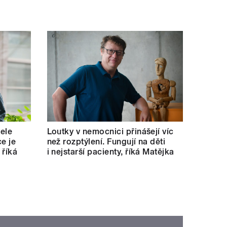
tele
Loutky v nemocnici přinášejí víc
e je
než rozptýlení. Fungují na děti
 říká
i nejstarší pacienty, říká Matějka