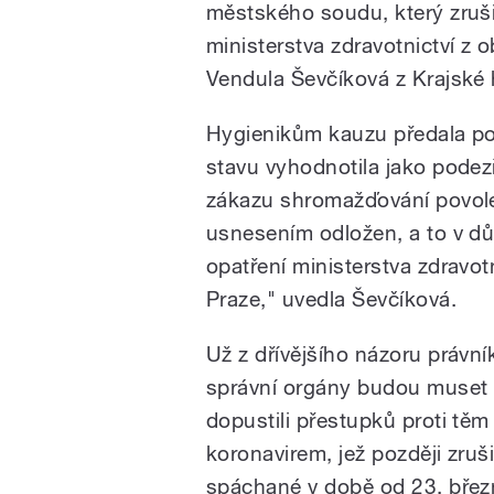
městského soudu, který zruš
ministerstva zdravotnictví z 
Vendula Ševčíková z Krajské 
Hygienikům kauzu předala pol
stavu vyhodnotila jako podez
zákazu shromažďování povolen
usnesením odložen, a to v d
opatření ministerstva zdrav
Praze," uvedla Ševčíková.
Už z dřívějšího názoru právník
správní orgány budou muset zas
dopustili přestupků proti těm
koronavirem, jež později zru
spáchané v době od 23. března