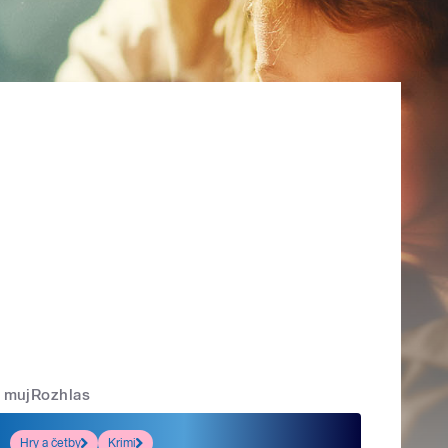
mujRozhlas
Hry a četby
Krimi