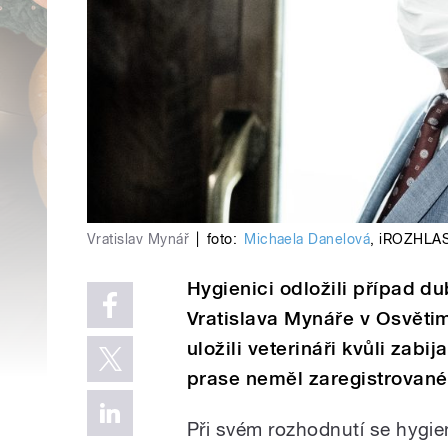
Vratislav Mynář
|
foto:
Michaela Danelová
,
iROZHLAS
Hygienici odložili případ d
Vratislava Mynáře v Osvěti
uložili veterináři kvůli zab
prase neměl zaregistrované
Při svém rozhodnutí se hygie