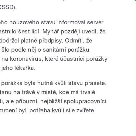
ČSSD).
ého nouzového stavu informoval server
astnilo šest lidí. Mynář později uvedl, že
dodržel platné předpisy. Odmítl, že
 šlo podle něj o sanitární porážku
 na koronavirus, které účastníci porážky
 jeho lékařka.
e porážka byla nutná kvůli stavu prasete.
tanu na trávě v místě, kde má trvalé
, ale příbuzní, nejbližší spolupracovníci
rcení byli potřeba kvůli síle zvířete