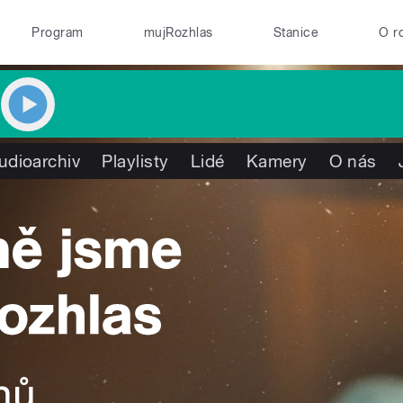
Program
mujRozhlas
Stanice
O r
udioarchiv
Playlisty
Lidé
Kamery
O nás