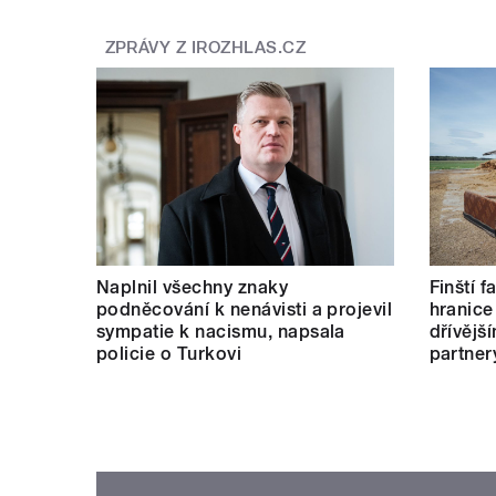
ZPRÁVY Z IROZHLAS.CZ
Naplnil všechny znaky
Finští 
podněcování k nenávisti a projevil
hranice
sympatie k nacismu, napsala
dřívějš
policie o Turkovi
partner