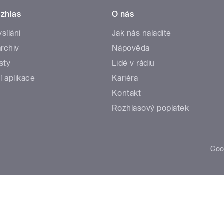
zhlas
O nás
ysílání
Jak nás naladíte
rchiv
Nápověda
sty
Lidé v rádiu
í aplikace
Kariéra
Kontakt
Rozhlasový poplatek
Coo