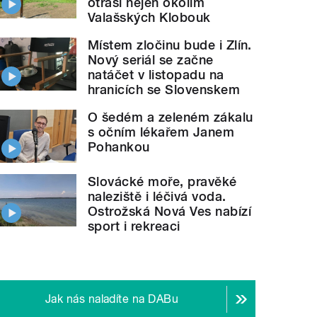
otřásl nejen okolím
Valašských Klobouk
Místem zločinu bude i Zlín.
Nový seriál se začne
natáčet v listopadu na
hranicích se Slovenskem
O šedém a zeleném zákalu
s očním lékařem Janem
Pohankou
Slovácké moře, pravěké
naleziště i léčivá voda.
Ostrožská Nová Ves nabízí
sport i rekreaci
Jak nás naladíte na DABu