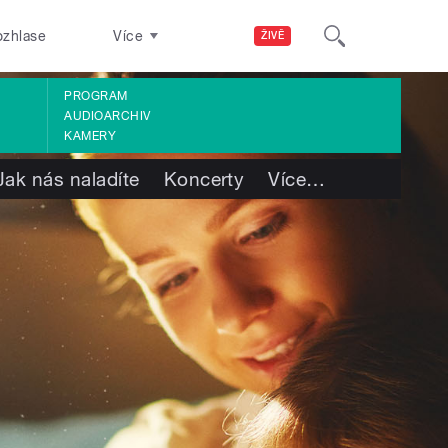
ozhlase
Více
ŽIVĚ
PROGRAM
AUDIOARCHIV
KAMERY
Jak nás naladíte
Koncerty
Více
…