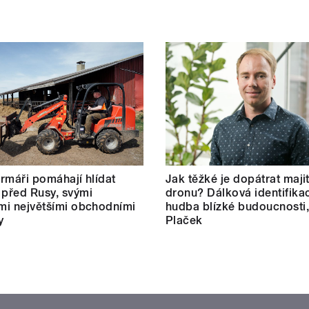
farmáři pomáhají hlídat
Jak těžké je dopátrat maji
 před Rusy, svými
dronu? Dálková identifikac
ími největšími obchodními
hudba blízké budoucnosti,
y
Plaček