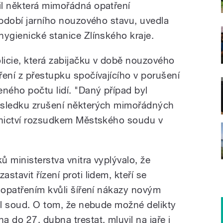
il některá mimořádná opatření
období jarního nouzového stavu, uvedla
hygienické stanice Zlínského kraje.
icie, která zabijačku v době nouzového
ření z přestupku spočívajícího v porušení
ého počtu lidí. "Daný případ byl
ůsledku zrušení některých mimořádných
otnictví rozsudkem Městského soudu v
ů ministerstva vnitra vyplývalo, že
tavit řízení proti lidem, kteří se
 opatřením kvůli šíření nákazy novým
šil soud. O tom, že nebude možné delikty
 do 27. dubna trestat, mluvil na jaře i