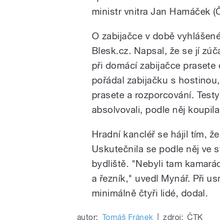
ministr vnitra Jan Hamáček (
O zabijačce v době vyhlášen
Blesk.cz. Napsal, že se jí zúč
při domácí zabijačce prasete 
pořádal zabijačku s hostinou,
prasete a rozporcování. Testy
absolvovali, podle něj koupila
Hradní kancléř se hájil tím, ž
Uskutečnila se podle něj ve s
bydliště. "Nebyli tam kamarádi
a řezník," uvedl Mynář. Při usm
minimálně čtyři lidé, dodal.
autor:
Tomáš Fránek
|
zdroj:
ČTK