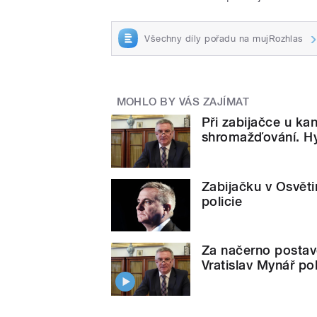
Všechny díly pořadu na mujRozhlas
MOHLO BY VÁS ZAJÍMAT
Při zabijačce u ka
shromažďování. Hy
Zabijačku v Osvět
policie
Za načerno postave
Vratislav Mynář po