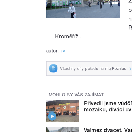
Z
p
h
R
Kroměříži.
autor:
rv
Všechny díly pořadu na mujRozhlas
MOHLO BY VÁS ZAJÍMAT
Přivedli jsme vůdč
mozaiku, diváci uvi
Valmez dvacet, Vse