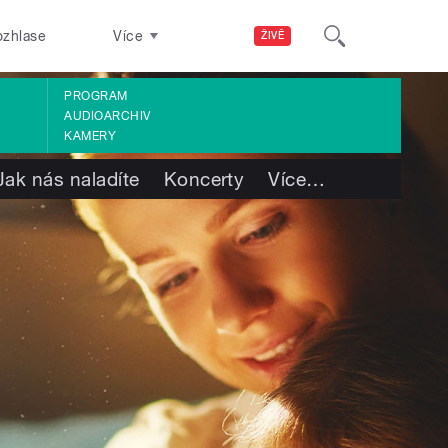
ozhlase
Více
ŽIVĚ
PROGRAM
AUDIOARCHIV
KAMERY
Jak nás naladíte
Koncerty
Více
…