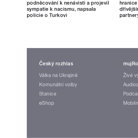
podněcování k nenávisti a projevil
hranice
sympatie k nacismu, napsala
dřívějš
policie o Turkovi
partner
Český rozhlas
mujRo
Válka na Ukrajině
Živé v
Komunální volby
Audioa
Stanice
Podca
eShop
Mobiln