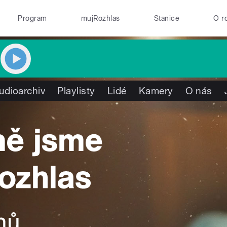
Program
mujRozhlas
Stanice
O r
udioarchiv
Playlisty
Lidé
Kamery
O nás