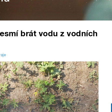
nesmí brát vodu z vodních
raje