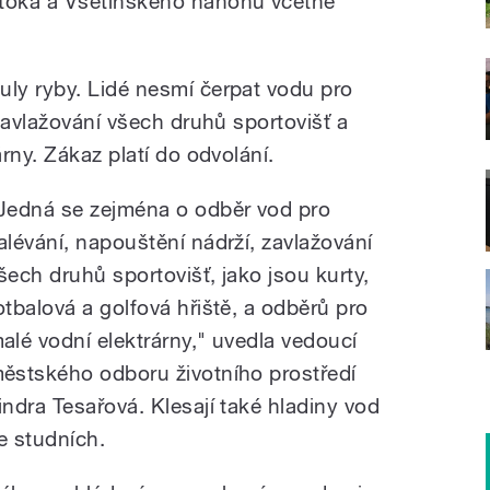
toka a Vsetínského náhonu včetně
ly ryby. Lidé nesmí čerpat vodu pro
zavlažování všech druhů sportovišť a
rny. Zákaz platí do odvolání.
Jedná se zejména o odběr vod pro
alévání, napouštění nádrží, zavlažování
šech druhů sportovišť, jako jsou kurty,
otbalová a golfová hřiště, a odběrů pro
alé vodní elektrárny," uvedla vedoucí
ěstského odboru životního prostředí
indra Tesařová. Klesají také hladiny vod
e studních.