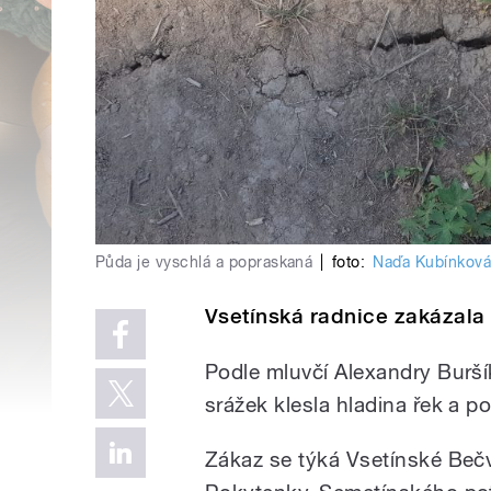
Půda je vyschlá a popraskaná
|
foto:
Naďa Kubínkov
Vsetínská radnice zakázala
Podle mluvčí Alexandry Burš
srážek klesla hladina řek a p
Zákaz se týká Vsetínské Beč