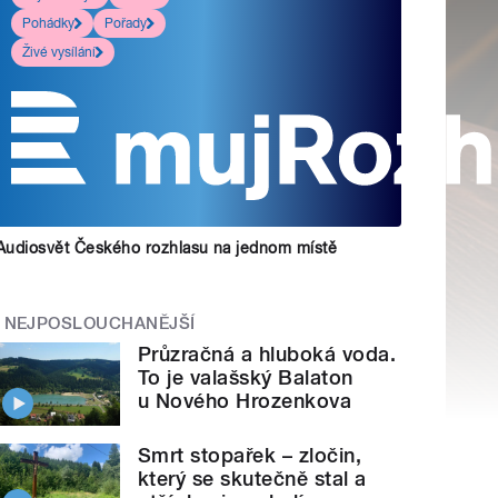
Pohádky
Pořady
Živé vysílání
Audiosvět Českého rozhlasu na jednom místě
NEJPOSLOUCHANĚJŠÍ
Průzračná a hluboká voda.
To je valašský Balaton
u Nového Hrozenkova
Smrt stopařek – zločin,
který se skutečně stal a