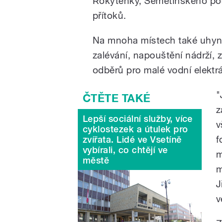
Rokytenky, Semetínského po
přítoků.
Na mnoha místech také uhynu
zalévání, napouštění nádrží, 
odběrů pro malé vodní elektrá
"
z
Lepší sociální služby, více
v
cyklostezek a útulek pro
f
zvířata. Lidé ve Vsetíně
vybírali, co chtějí ve
m
městě
m
J
v