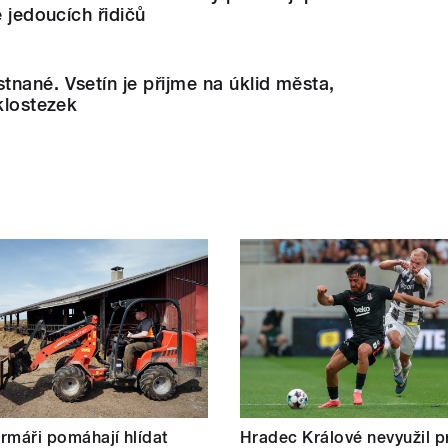
e jedoucích řidičů
nané. Vsetín je přijme na úklid města,
yklostezek
farmáři pomáhají hlídat
Hradec Králové nevyužil pr