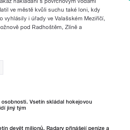
ákaz nakládaní s povrchovým vodami
latil ve městě kvůli suchu také loni, kdy
o vyhlásily i úřady ve Valašském Meziříčí,
ožnově pod Radhoštěm, Zlíně a
í osobnosti. Vsetín skládal hokejovou
dí jiný tým
tín devět milionů. Radary přinášejí peníze a