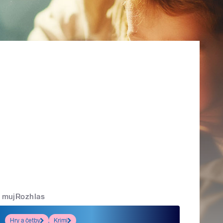
mujRozhlas
Hry a četby
Krimi