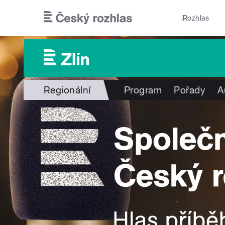
Přejít k hlavnímu obsahu
iRozhlas
Regionální
Program
Pořady
A