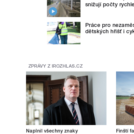
snižují počty rychl
Práce pro nezaměst
dětských hřišť i c
ZPRÁVY Z IROZHLAS.CZ
Naplnil všechny znaky
Finští 