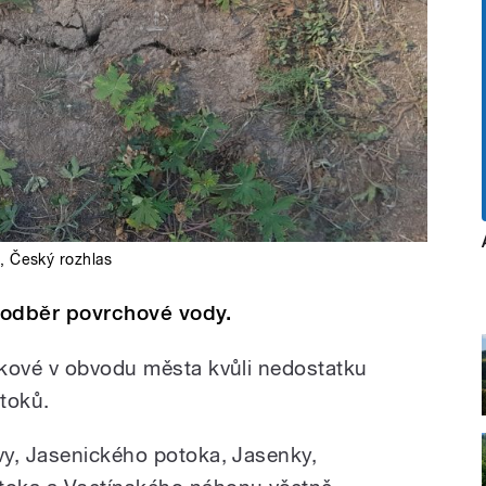
á
,
Český rozhlas
 odběr povrchové vody.
íkové v obvodu města kvůli nedostatku
otoků.
vy, Jasenického potoka, Jasenky,