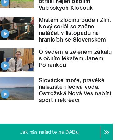
otřásl nejen okolím
Valašských Klobouk
Místem zločinu bude i Zlín.
Nový seriál se začne
natáčet v listopadu na
hranicích se Slovenskem
O šedém a zeleném zákalu
s očním lékařem Janem
Pohankou
Slovácké moře, pravěké
naleziště i léčivá voda.
Ostrožská Nová Ves nabízí
sport i rekreaci
Jak nás naladíte na DABu