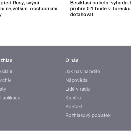
 před Rusy, svými
Besiktasi početní výhodu.
ími největšími obchodními
prohře 0:1 bude v Turecku
y
dotahovat
zhlas
O nás
ysílání
Jak nás naladíte
rchiv
Nápověda
sty
Lidé v rádiu
í aplikace
Kariéra
Kontakt
Rozhlasový poplatek