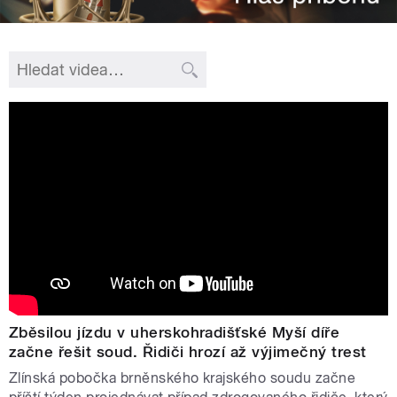
Zběsilou jízdu v uherskohradišťské Myší díře
začne řešit soud. Řidiči hrozí až výjimečný trest
Zlínská pobočka brněnského krajského soudu začne