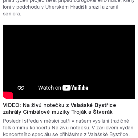
příští týden projednávat případ zdrogovaného řidiče, který
loni v podchodu v Uherském Hradišti srazil a zranil
seniora.
VIDEO: Na živú notečku z Valašské Bystřice
zahrály Cimbálové muziky Troják a Štverák
Poslední středa v měsíci patří v našem vysílání tradičně
folklórnímu koncertu Na živú notečku. V zářijovém vydání
koncertního speciálu se přihlásíme z Valašské Bystřice.