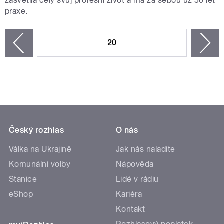
zasvětila celý svůj profesní život a má za sebou už 30 let
praxe.
STRÁNKY
20
n
zí
Český rozhlas
O nás
Válka na Ukrajině
Jak nás naladíte
Komunální volby
Nápověda
Stanice
Lidé v rádiu
eShop
Kariéra
Kontakt