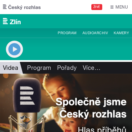
Přejít k hlavnímu obsahu
MENU
ŽIVĚ
PROGRAM
AUDIOARCHIV
KAMERY
Videa
Program
Pořady
Více
…