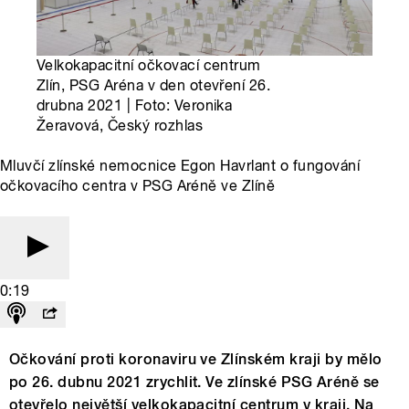
Velkokapacitní očkovací centrum
Zlín, PSG Aréna v den otevření 26.
drubna 2021 | Foto: Veronika
Žeravová, Český rozhlas
Mluvčí zlínské nemocnice Egon Havrlant o fungování
očkovacího centra v PSG Aréně ve Zlíně
0:19
Očkování proti koronaviru ve Zlínském kraji by mělo
po 26. dubnu 2021 zrychlit. Ve zlínské PSG Aréně se
otevřelo největší velkokapacitní centrum v kraji. Na