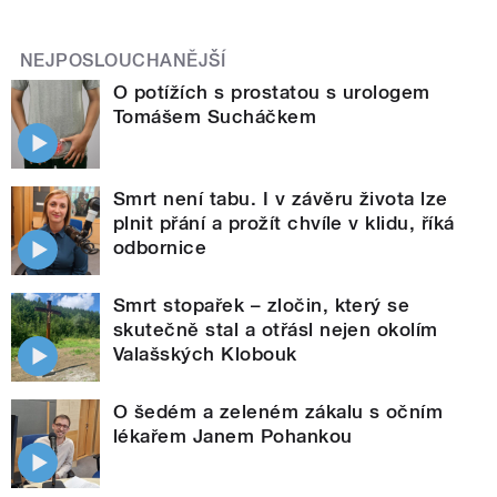
NEJPOSLOUCHANĚJŠÍ
O potížích s prostatou s urologem
Tomášem Sucháčkem
Smrt není tabu. I v závěru života lze
plnit přání a prožít chvíle v klidu, říká
odbornice
Smrt stopařek – zločin, který se
skutečně stal a otřásl nejen okolím
Valašských Klobouk
O šedém a zeleném zákalu s očním
lékařem Janem Pohankou