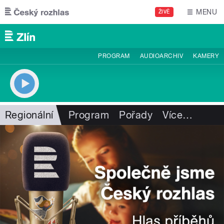
Přejít k hlavnímu obsahu
MENU
ŽIVĚ
PROGRAM
AUDIOARCHIV
KAMERY
Regionální
Program
Pořady
Více
…