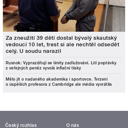
Za zneužití 39 dětí dostal bývalý skautský
vedoucí 10 let, trest si ale nechtěl odsedět
celý. U soudu narazil
Rusnok: Vyprazdňují se limity zadlužování. Lití poptávky
z veřejných peněz vyvolá inflační tlaky
Mělo jít o nadaného akademika i sportovce. Tvrzení
o úspěších profesora z Cambridge ale média vyvrátila
Český rozhlas
O nás