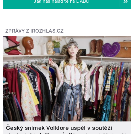
Jak nás naladíte na DABu
ZPRÁVY Z IROZHLAS.CZ
Český snímek Volklore uspěl v soutěži