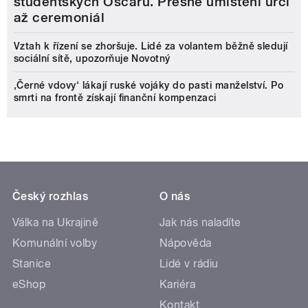
studentských Oscarů. Přesné umístění určí
až ceremoniál
Vztah k řízení se zhoršuje. Lidé za volantem běžně sledují
sociální sítě, upozorňuje Novotný
‚Černé vdovy‘ lákají ruské vojáky do pasti manželství. Po
smrti na frontě získají finanční kompenzaci
Český rozhlas
O nás
Válka na Ukrajině
Jak nás naladíte
Komunální volby
Nápověda
Stanice
Lidé v rádiu
eShop
Kariéra
Kontakt