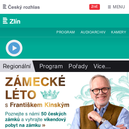
Přejít k hlavnímu obsahu
MENU
ŽIVĚ
PROGRAM
AUDIOARCHIV
KAMERY
Regionální
Program
Pořady
Více
…