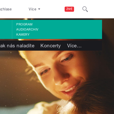
ozhlase
Více
ŽIVĚ
PROGRAM
AUDIOARCHIV
KAMERY
ak nás naladíte
Koncerty
Více
…