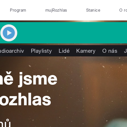
Program
mujRozhlas
Stanice
O r
dioarchiv
Playlisty
Lidé
Kamery
O nás
J