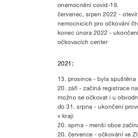
onemocnění covid-19.
červenec, srpen 2022 - oteví
nemocnicích pro očkování čt
konec února 2022 - ukončení
očkovacích center
2021:
13. prosince - byla spuštěna 
20. září - začíná registrace n
možno se očkovat i u obvodn
do 31. srpna - ukončení prov
v kraji
20. sprna - menší obce začína
20. července - očkování ve Zl