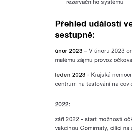
rezervačního systému
Přehled událostí ve
sestupně:
únor 2023
– V únoru 2023 om
malému zájmu
provoz očkova
leden 2023
- Krajská nemocn
centrum na testování na cov
2022:
září 2022 - start možnosti 
vakcínou Comirnaty, cílící na