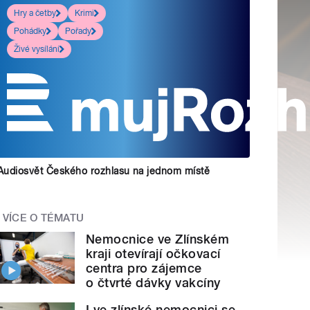
Hry a četby
Krimi
Pohádky
Pořady
Živé vysílání
Audiosvět Českého rozhlasu na jednom místě
VÍCE O TÉMATU
Nemocnice ve Zlínském
kraji otevírají očkovací
centra pro zájemce
o čtvrté dávky vakcíny
I ve zlínské nemocnici se