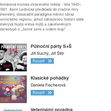
Románová kronika ztraceného města - léta 1945–
1961. Karin Lednická předkládá do značné míry
převratný, dosavadní paradigma měnící obraz
hornického regionu, jehož zahlazenou historii stále
překrývá tlustá vrstva mýtů a zakořeněných
stereotypů o „černé zemi a rudém kraji“.
Půlnoční párty S+Š
Jiří Suchý, Jiří Šlitr
Koupit
Klasické pohádky
Daniela Fischerová
Koupit
Veterinární poradna