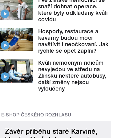
snaží dohnat operace,
které byly odkládány kvůli
covidu
Hospody, restaurace a
kavárny budou moci
navštívit i neočkovaní. Jak
rychle se opět zaplní?
Kvůli nemocným řidičům
nevyjedou ve středu na
Zlínsku některé autobusy,
další změny nejsou
vyloučeny
E-SHOP ČESKÉHO ROZHLASU
Závěr příběhu staré Karviné,