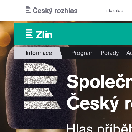
Přejít k hlavnímu obsahu
iRozhlas
Informace
Program
Pořady
Au