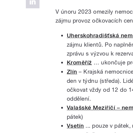
V únoru 2023 omezily nemocn
zájmu
provoz očkovacích cen
Uherskohradišťská nem
zájmu klientů. Po napln
zprávu s výzvou k rezerv
Kroměříž
… ukončuje pr
Zlín
– Krajská nemocnic
den v týdnu (středa). Li
očkovat vždy od 12 do 14
oddělení.
Valašské Meziříčí – n
pátek)
Vsetín
... pouze v pátek,