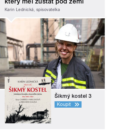
který měl zůstat pod zemí
Karin Lednická, spisovatelka
Šikmý kostel 3
Koupit