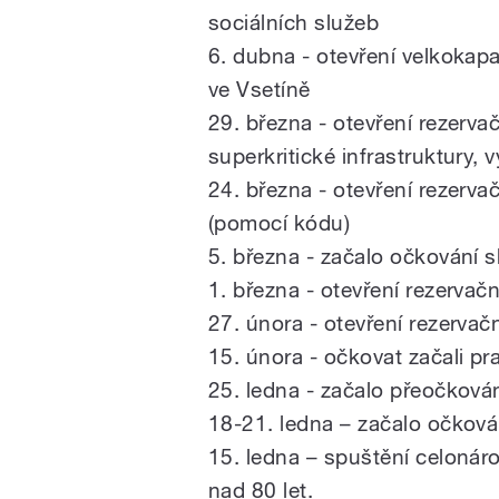
sociálních služeb
6. dubna - otevření velkokapa
ve Vsetíně
29. března - otevření rezerv
superkritické infrastruktury, 
24. března - otevření rezerva
(pomocí kódu)
5. března - začalo očkování s
1. března - otevření rezervač
27. února - otevření rezervač
15. února - očkovat začali prak
25. ledna - začalo přeočková
18-21. ledna – začalo očková
15. ledna – spuštění celoná
nad 80 let.