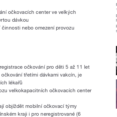
rání očkovacích center ve velkých
vrtou dávkou
 činnosti nebo omezení provozu
registrace očkování pro děti 5 až 11 let
a očkování třetími dávkami vakcín, je
ích lékařů
ozu velkokapacitních očkovacích center
jí objíždět mobilní očkovací týmy
ínském kraji i pro neregistrované (6