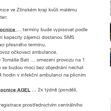
ice ve Zlínském kraji kvůli malému
ter:
ocnice
… termíny bude vypisovat podle
ění kapacity zájemci dostanou SMS
aci přesného termínu.
ovoz očkovací ambulance.
e Tomáše Bati … omezení provozu na 1
dé se budou moci bez objednání nechat
 hodin v infekční ambulanci na plicním
emocnice AGEL
… 2x týdně (pondělí,
 registrace prostřednictvím centrálního