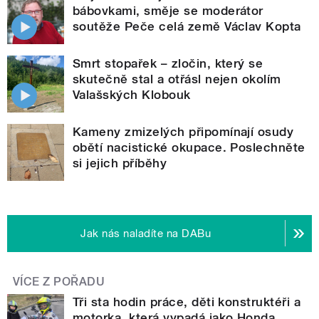
bábovkami, směje se moderátor
soutěže Peče celá země Václav Kopta
Smrt stopařek – zločin, který se
skutečně stal a otřásl nejen okolím
Valašských Klobouk
Kameny zmizelých připomínají osudy
obětí nacistické okupace. Poslechněte
si jejich příběhy
Jak nás naladíte na DABu
VÍCE Z POŘADU
Tři sta hodin práce, děti konstruktéři a
motorka, která vypadá jako Honda