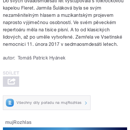
Do svých dvaaosmdesáti let vystupovala s folkrockovou
kapelou Fleret. Jarmila Šuláková byla se svým
nezaměnitelným hlasem a muzikantským projevem
naprosto výjimečnou osobností. Ve svém pěveckém
repertoáru měla na tisíce písní. A to od klasických
lidových, až po uměle vytvořené. Zemřela ve Vsetínské
nemocnici 11. února 2017 v sedmaosmdesáti letech.
autor:
Tomáš Patrick Hyánek
Všechny díly pořadu na mujRozhlas
mujRozhlas