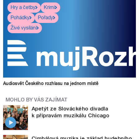
Hry a četby
Krimi
Pohádky
Pořady
Živé vysílání
Audiosvět Českého rozhlasu na jednom místě
MOHLO BY VÁS ZAJÍMAT
Apetýt ze Slováckého divadla
k přípravám muzikálu Chicago
Cimbálová muzika je základ hudebního