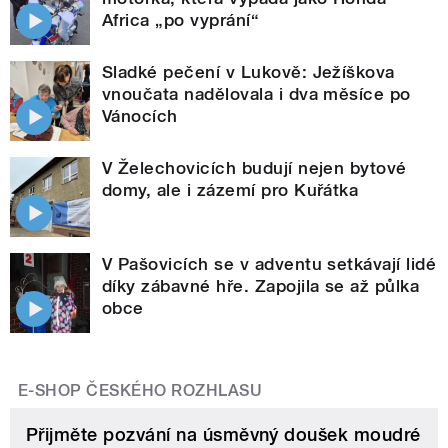
Africa „po vyprání“
Sladké pečení v Lukově: Ježíškova
vnoučata nadělovala i dva měsíce po
Vánocích
V Želechovicích budují nejen bytové
domy, ale i zázemí pro Kuřátka
V Pašovicích se v adventu setkávají lidé
díky zábavné hře. Zapojila se až půlka
obce
E-SHOP ČESKÉHO ROZHLASU
Přijměte pozvání na úsměvný doušek moudré