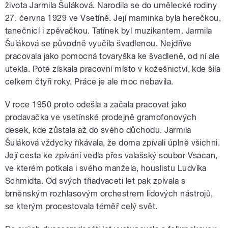
života Jarmila Šuláková. Narodila se do umělecké rodiny
27. června 1929 ve Vsetíně. Její maminka byla herečkou,
tanečnicí i zpěvačkou. Tatínek byl muzikantem. Jarmila
Šuláková se původně vyučila švadlenou. Nejdříve
pracovala jako pomocná tovaryška ke švadleně, od ní ale
utekla. Poté získala pracovní místo v kožešnictví, kde šila
celkem čtyři roky. Práce je ale moc nebavila.
V roce 1950 proto odešla a začala pracovat jako
prodavačka ve vsetínské prodejně gramofonových
desek, kde zůstala až do svého důchodu. Jarmila
Šuláková vždycky říkávala, že doma zpívali úplně všichni.
Její cesta ke zpívání vedla přes valašský soubor Vsacan,
ve kterém potkala i svého manžela, houslistu Ludvíka
Schmidta. Od svých třiadvaceti let pak zpívala s
brněnským rozhlasovým orchestrem lidových nástrojů,
se kterým procestovala téměř celý svět.