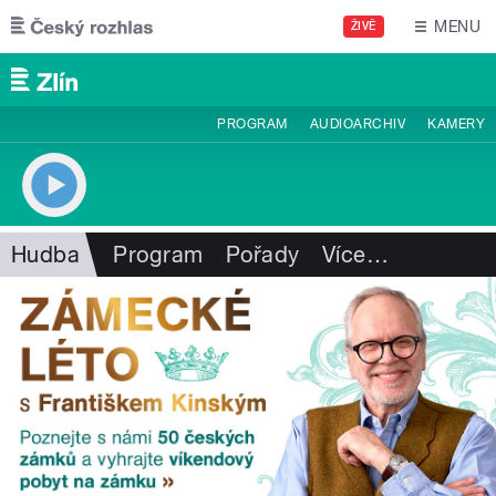
Přejít k hlavnímu obsahu
MENU
ŽIVĚ
PROGRAM
AUDIOARCHIV
KAMERY
Hudba
Program
Pořady
Více
…