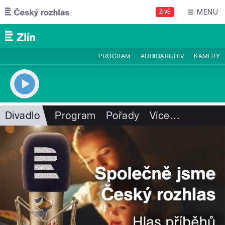
Přejít k hlavnímu obsahu
MENU
ŽIVĚ
PROGRAM
AUDIOARCHIV
KAMERY
Divadlo
Program
Pořady
Více
…