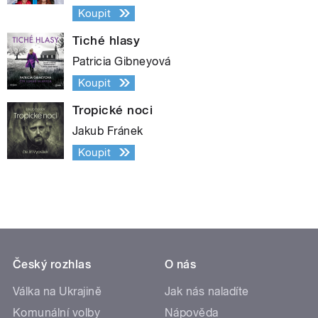
Koupit
Tiché hlasy
Patricia Gibneyová
Koupit
Tropické noci
Jakub Fránek
Koupit
Český rozhlas
O nás
Válka na Ukrajině
Jak nás naladíte
Komunální volby
Nápověda