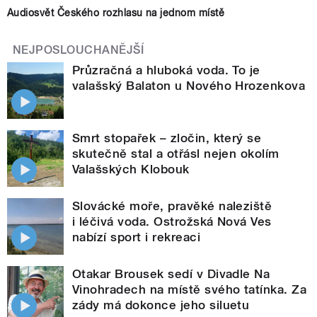
Audiosvět Českého rozhlasu na jednom místě
NEJPOSLOUCHANĚJŠÍ
Průzračná a hluboká voda. To je
valašský Balaton u Nového Hrozenkova
Smrt stopařek – zločin, který se
skutečně stal a otřásl nejen okolím
Valašských Klobouk
Slovácké moře, pravěké naleziště
i léčivá voda. Ostrožská Nová Ves
nabízí sport i rekreaci
Otakar Brousek sedí v Divadle Na
Vinohradech na místě svého tatínka. Za
zády má dokonce jeho siluetu