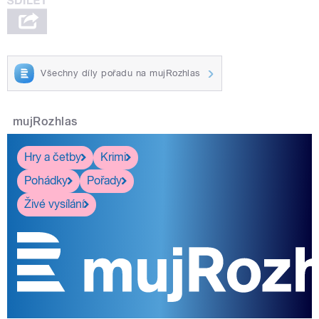
Všechny díly pořadu na mujRozhlas
mujRozhlas
Hry a četby
Krimi
Pohádky
Pořady
Živé vysílání