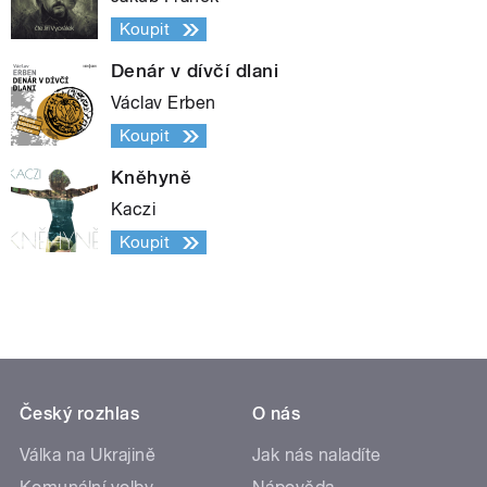
Koupit
Denár v dívčí dlani
Václav Erben
Koupit
Kněhyně
Kaczi
Koupit
Český rozhlas
O nás
Válka na Ukrajině
Jak nás naladíte