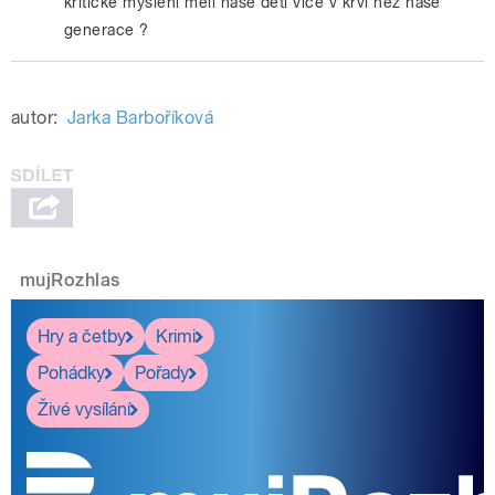
kritické myšlení měli naše děti více v krvi než naše
generace ?
autor:
Jarka Barboříková
mujRozhlas
Hry a četby
Krimi
Pohádky
Pořady
Živé vysílání