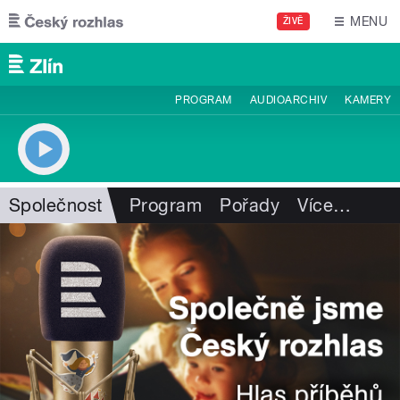
Přejít k hlavnímu obsahu
MENU
ŽIVĚ
PROGRAM
AUDIOARCHIV
KAMERY
Společnost
Program
Pořady
Více
…