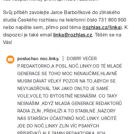
Svůj příběh zavolejte Jarce Barboříkové do zlínského
studia Českého rozhlasu na telefonní číslo 731 800 900
nebo napište sem, přímo pod téma (
rozhlas.cz/linka
). K
dispozici je také email
linka@rozhlas.cz
. Těším se na
Vás!
|
posluchac noc.linky.
DOBRÝ VEČER
P.REDAKTORKO,A POSL.NOČ.LINKY.OD TÉ MLADÉ
GENERACE SE TOHO MOC NENAUČÍME,HLAVNĚ
MUSIM DÁVAT VÉLKÝ POZOR NA TO,ABYCH SE
NEVYJADŘOVÁL TAK JAKO ONI,TO JE SAMÉ
VOLE,VOLE,TO BYTOSTNĚ NESNÁŠÍM. CO TAKY
NESNÁŠIM ,KDYŽ MLADÁ GENERACE REDAKTORŮ
RÁDIA ZLÍN ,PŘEHLÍŽI A TO STABILNĚ ,NÁZORY
NÁS STARŠÍCH ÚČASTNÍKŮ NOČ.LINKY. URČITĚ
JDE DO NOČ,LINKY ZLÍN VÍC PSANÝCH
PŘÍSPĚVKŮ,ALE TAMNI REDAKTORKA JICH