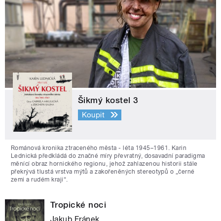
Šikmý kostel 3
Koupit
Románová kronika ztraceného města - léta 1945–1961. Karin
Lednická předkládá do značné míry převratný, dosavadní paradigma
měnící obraz hornického regionu, jehož zahlazenou historii stále
překrývá tlustá vrstva mýtů a zakořeněných stereotypů o „černé
zemi a rudém kraji“.
Tropické noci
Jakub Fránek