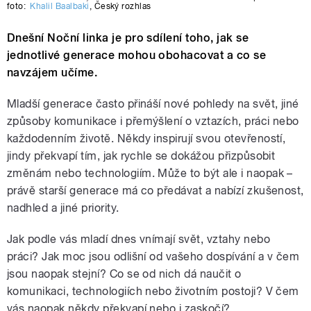
foto:
Khalil Baalbaki
,
Český rozhlas
Dnešní Noční linka je pro sdílení toho, jak se
jednotlivé generace mohou obohacovat a co se
navzájem učíme.
Mladší generace často přináší nové pohledy na svět, jiné
způsoby komunikace i přemýšlení o vztazích, práci nebo
každodenním životě. N
ěkdy inspirují svou otevřeností,
jindy překvapí tím, jak rychle se dokážou přizpůsobit
změnám nebo technologiím. Může to být ale i naopak –
právě starší generace má co předávat a nabízí zkušenost,
nadhled a jiné priority.
Jak podle vás mladí dnes vnímají svět, vztahy nebo
práci? Jak moc jsou odlišní od vašeho dospívání a v čem
jsou naopak stejní? Co se od nich dá naučit o
komunikaci, technologiích nebo životním postoji? V čem
vás naopak někdy překvapí nebo i zaskočí?