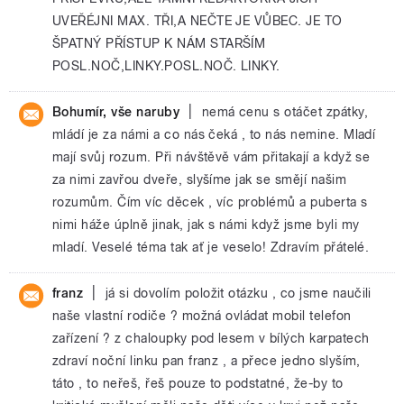
UVEŘÉJNI MAX. TŘI,A NEČTE JE VŮBEC. JE TO
ŠPATNÝ PŘÍSTUP K NÁM STARŠÍM
POSL.NOČ,LINKY.POSL.NOČ. LINKY.
|
Bohumír, vše naruby
nemá cenu s otáčet zpátky,
mládí je za námi a co nás čeká , to nás nemine. Mladí
mají svůj rozum. Při návštěvě vám přitakají a když se
za nimi zavřou dveře, slyšíme jak se smějí našim
rozumům. Čím víc děcek , víc problémů a puberta s
nimi háže úplně jinak, jak s námi když jsme byli my
mladí. Veselé téma tak ať je veselo! Zdravím přátelé.
|
franz
já si dovolím položit otázku , co jsme naučili
naše vlastní rodiče ? možná ovládat mobil telefon
zařízení ? z chaloupky pod lesem v bílých karpatech
zdraví noční linku pan franz , a přece jedno slyším,
táto , to neřeš, řeš pouze to podstatné, že-by to