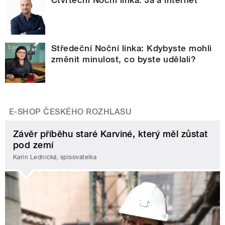
Čtvrteční Noční linka: Já a internet
Středeční Noční linka: Kdybyste mohli
změnit minulost, co byste udělali?
E-SHOP ČESKÉHO ROZHLASU
Závěr příběhu staré Karviné, který měl zůstat
pod zemí
Karin Lednická, spisovatelka