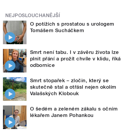
NEJPOSLOUCHANĚJŠÍ
O potížích s prostatou s urologem
Tomášem Sucháčkem
Smrt není tabu. I v závěru života lze
plnit přání a prožít chvíle v klidu, říká
odbornice
Smrt stopařek – zločin, který se
skutečně stal a otřásl nejen okolím
Valašských Klobouk
O šedém a zeleném zákalu s očním
lékařem Janem Pohankou