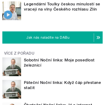
Legendární Toulky českou minulostí se
vracejí na vlny Českého rozhlasu Zlín
Jak nás naladíte na DABu
VÍCE Z POŘADU
Sobotní Noční linka: Moje posedlost
železnicí
Páteční Noční linka: Když čáp přestane
stačit