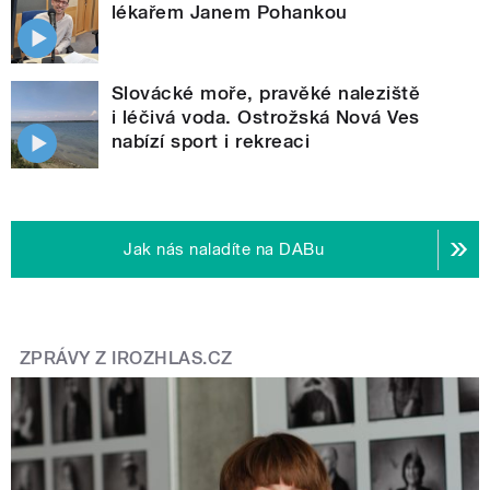
lékařem Janem Pohankou
Slovácké moře, pravěké naleziště
i léčivá voda. Ostrožská Nová Ves
nabízí sport i rekreaci
Jak nás naladíte na DABu
ZPRÁVY Z IROZHLAS.CZ