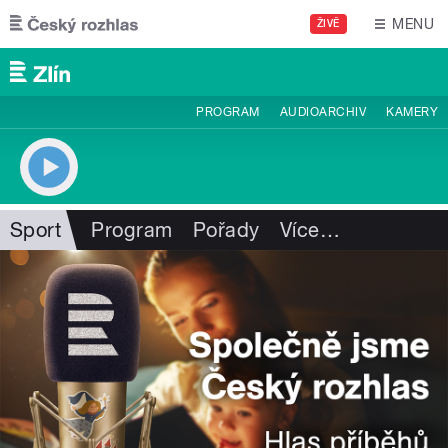
Přejít k hlavnímu obsahu
MENU
ŽIVĚ
PROGRAM
AUDIOARCHIV
KAMERY
Sport
Program
Pořady
Více
…