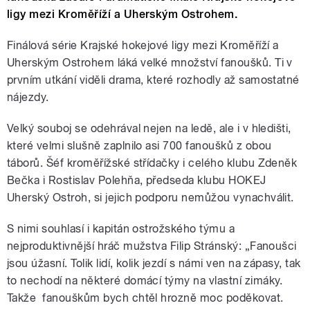
ligy mezi Kroměříží a Uherským Ostrohem.
Finálová série Krajské hokejové ligy mezi Kroměříží a
Uherským Ostrohem láká velké množství fanoušků. Ti v
prvním utkání viděli drama, které rozhodly až samostatné
nájezdy.
Velký souboj se odehrával nejen na ledě, ale i v hledišti,
které velmi slušně zaplnilo asi 700 fanoušků z obou
táborů. Šéf kroměřížské střídačky i celého klubu Zdeněk
Bečka i Rostislav Polehňa, předseda klubu HOKEJ
Uherský Ostroh, si jejich podporu nemůžou vynachválit.
S nimi souhlasí i kapitán ostrožského týmu a
nejproduktivnější hráč mužstva Filip Stránský: „Fanoušci
jsou úžasní. Tolik lidí, kolik jezdí s námi ven na zápasy, tak
to nechodí na některé domácí týmy na vlastní zimáky.
Takže fanouškům bych chtěl hrozně moc poděkovat.