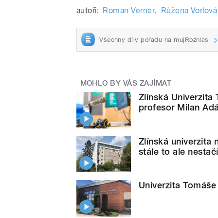
autoři:
Roman Verner
,
Růžena Vorlová
Všechny díly pořadu na mujRozhlas
MOHLO BY VÁS ZAJÍMAT
Zlínská Univerzita
profesor Milan A
Zlínská univerzita
stále to ale nestač
Univerzita Tomáše 