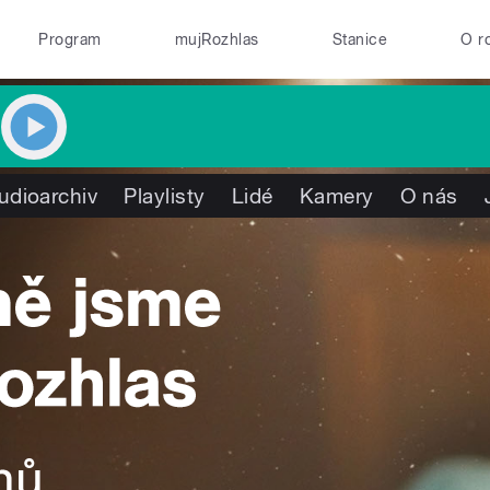
Program
mujRozhlas
Stanice
O r
udioarchiv
Playlisty
Lidé
Kamery
O nás