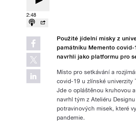
2:48
Použité jídelní misky z uni
památníku Memento covid-19 
navrhli jako platformu pro se
Místo pro setkávání a rozjí
covid-19 u zlínské univerzity
Jde o opláštěnou kruhovou a 
navrhl tým z Ateliéru Designu
potravinových misek, které v
pandemie.