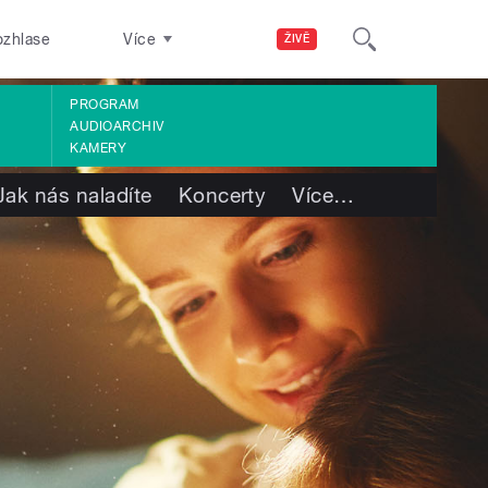
ozhlase
Více
ŽIVĚ
PROGRAM
AUDIOARCHIV
KAMERY
Jak nás naladíte
Koncerty
Více
…