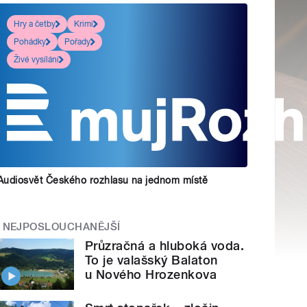
Hry a četby
Krimi
Pohádky
Pořady
Živé vysílání
Audiosvět Českého rozhlasu na jednom místě
NEJPOSLOUCHANĚJŠÍ
Průzračná a hluboká voda.
To je valašský Balaton
u Nového Hrozenkova