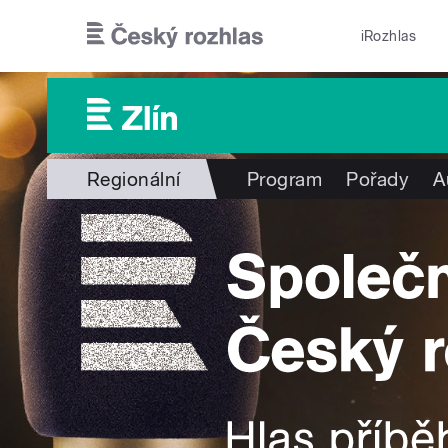
Přejít k hlavnímu obsahu
iRozhlas
Regionální
Program
Pořady
A