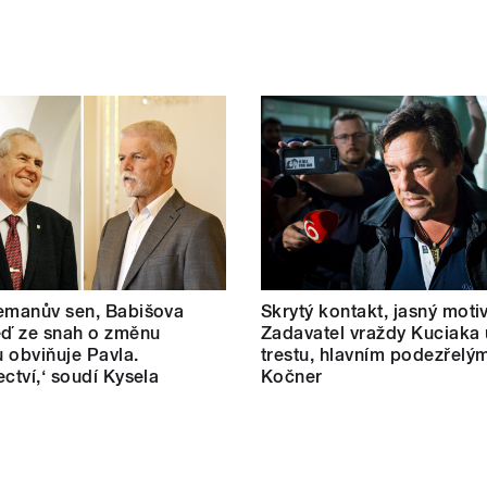
emanův sen, Babišova
Skrytý kontakt, jasný motiv
eď ze snah o změnu
Zadavatel vraždy Kuciaka 
 obviňuje Pavla.
trestu, hlavním podezřelým
ectví,‘ soudí Kysela
Kočner