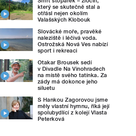
Smrt stopařek – zločin,
který se skutečně stal a
otřásl nejen okolím
Valašských Klobouk
Slovácké moře, pravěké
naleziště i léčivá voda.
Ostrožská Nová Ves nabízí
sport i rekreaci
Otakar Brousek sedí
v Divadle Na Vinohradech
na místě svého tatínka. Za
zády má dokonce jeho
siluetu
S Hankou Zagorovou jsme
měly vlastní hymnu, říká její
spolubydlící z kolejí Vlasta
Peterková