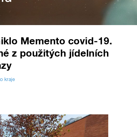
zniklo Memento covid-19.
é z použitých jídelních
nzy
o kraje