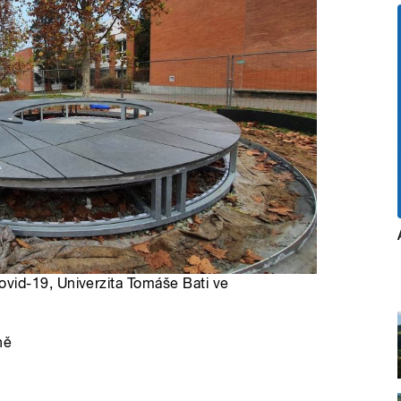
id-19, Univerzita Tomáše Bati ve
ně