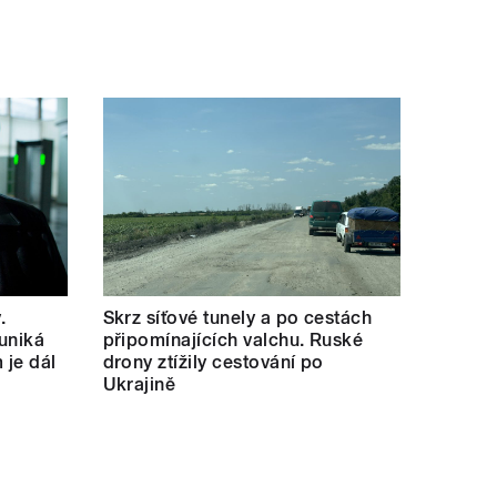
.
Skrz síťové tunely a po cestách
uniká
připomínajících valchu. Ruské
 je dál
drony ztížily cestování po
Ukrajině