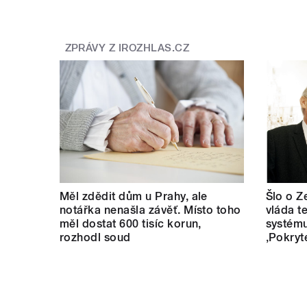
ZPRÁVY Z IROZHLAS.CZ
Měl zdědit dům u Prahy, ale
Šlo o Z
notářka nenašla závěť. Místo toho
vláda t
měl dostat 600 tisíc korun,
systému
rozhodl soud
‚Pokryt