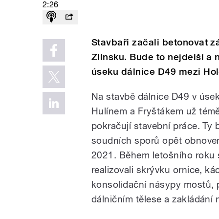
2:26
Stavbaři začali betonovat z
Zlínsku. Bude to nejdelší 
úseku dálnice D49 mezi Ho
Na stavbě dálnice D49 v úse
Hulínem a Fryštákem už témě
pokračují stavební práce. Ty 
soudních sporů opět obnoven
2021. Během letošního roku 
realizovali skrývku ornice, ká
konsolidační násypy mostů, 
dálničním tělese a zakládání