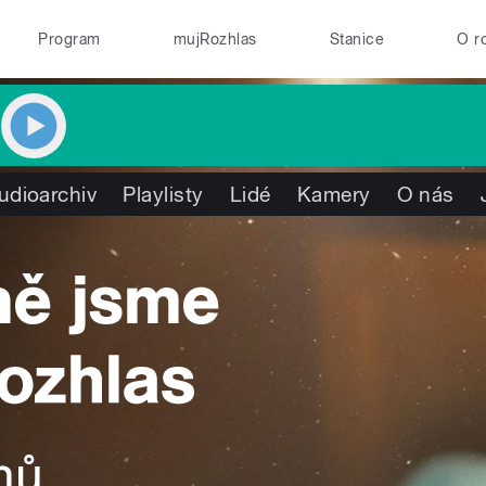
Program
mujRozhlas
Stanice
O r
udioarchiv
Playlisty
Lidé
Kamery
O nás