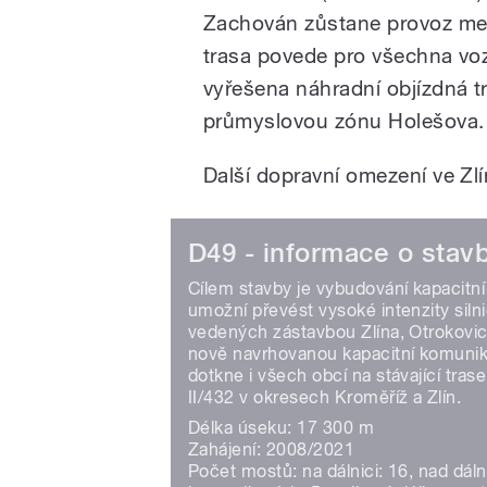
Zachován zůstane provoz mez
trasa povede pro všechna vo
vyřešena náhradní objízdná tr
průmyslovou zónu Holešova.
Další dopravní omezení ve Zl
D49 - informace o stav
Cílem stavby je vybudování kapacitn
umožní převést vysoké intenzity siln
vedených zástavbou Zlína, Otrokovic,
nově navrhovanou kapacitní komunika
dotkne i všech obcí na stávající trase 
II/432 v okresech Kroměříž a Zlín.
Délka úseku: 17 300 m
Zahájení: 2008/2021
Počet mostů: na dálnici: 16, nad dálni