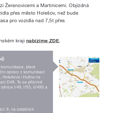
i Žeranovicemi a Martinicemi. Objízdná
zidla přes město Holešov, než bude
asa pro vozidla nad 7,5t přes
ínském kraji
nabízíme ZDE
.
bě
í komunikace, která
iční opravy z komunikací
 Holešova i Hulína na
ci D49. To se příznivě
silnice I/49, I/55, II/490 a
cí: 9, na ostatních