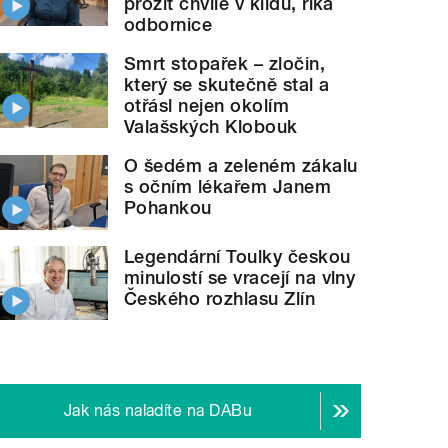
prožít chvíle v klidu, říká
odbornice
Smrt stopařek – zločin,
který se skutečně stal a
otřásl nejen okolím
Valašských Klobouk
O šedém a zeleném zákalu
s očním lékařem Janem
Pohankou
Legendární Toulky českou
minulostí se vracejí na vlny
Českého rozhlasu Zlín
Jak nás naladíte na DABu