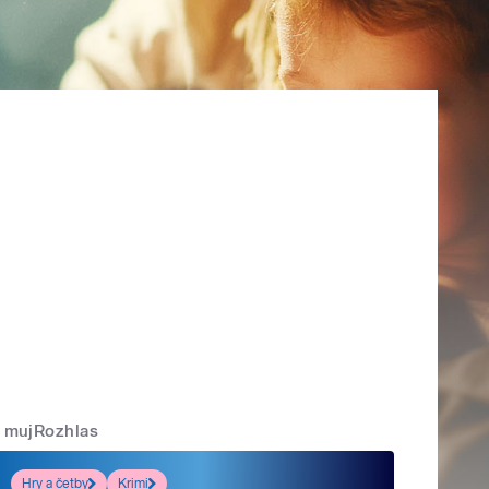
mujRozhlas
Hry a četby
Krimi