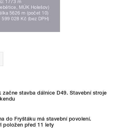
tů: 1773 m
řebětice, MÚK Holešov)
délka 5626 m (počet 10)
9 599 028 Kč (bez DPH)
 začne stavba dálnice D49. Stavební stroje
íkendu
na do Fryštáku má stavební povolení.
 položen před 11 lety