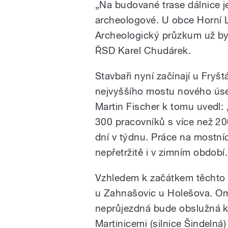
„Na budované trase dálnice je
archeologové. U obce Horní 
Archeologický průzkum už byl 
ŘSD Karel Chudárek.
Stavbaři nyní začínají u Fryš
nejvyššího mostu nového ús
Martin Fischer k tomu uvedl:
300 pracovníků s více než 2
dní v týdnu. Práce na mostn
nepřetržitě i v zimním období.
Vzhledem k začátkem těchto 
u Zahnašovic u Holešova. Ome
neprůjezdná bude obslužná 
Martinicemi (silnice Šindeln