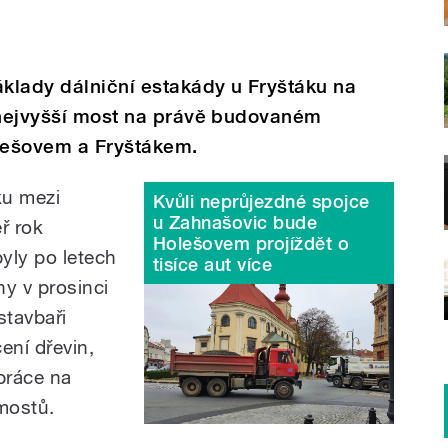
áklady dálniční estakády u Fryštáku na
a nejvyšší most na právě budovaném
lešovem a Fryštákem.
ku mezi
Kvůli neprůjezdné spojce
u Zahnašovic bude
ř rok
Holešovem projíždět o
byly po letech
tisíce aut více
y v prosinci
stavbaři
cení dřevin,
práce na
 mostů.