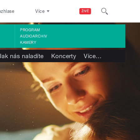
ozhlase
Více
ŽIVĚ
PROGRAM
AUDIOARCHIV
KAMERY
Jak nás naladíte
Koncerty
Více
…