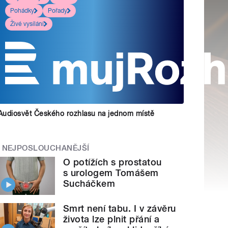
Pohádky
Pořady
Živé vysílání
Audiosvět Českého rozhlasu na jednom místě
NEJPOSLOUCHANĚJŠÍ
O potížích s prostatou
s urologem Tomášem
Sucháčkem
Smrt není tabu. I v závěru
života lze plnit přání a