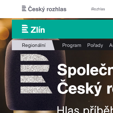
Přejít k hlavnímu obsahu
iRozhlas
Regionální
Program
Pořady
A