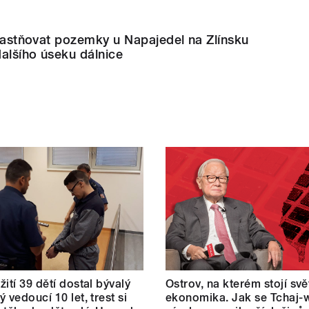
yvlastňovat pozemky u Napajedel na Zlínsku
alšího úseku dálnice
žití 39 dětí dostal bývalý
Ostrov, na kterém stojí sv
 vedoucí 10 let, trest si
ekonomika. Jak se Tchaj-w