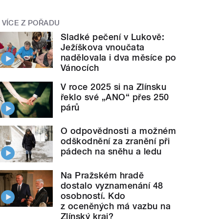
VÍCE Z POŘADU
Sladké pečení v Lukově:
Ježíškova vnoučata
nadělovala i dva měsíce po
Vánocích
V roce 2025 si na Zlínsku
řeklo své „ANO“ přes 250
párů
O odpovědnosti a možném
odškodnění za zranění při
pádech na sněhu a ledu
Na Pražském hradě
dostalo vyznamenání 48
osobností. Kdo
z oceněných má vazbu na
Zlínský kraj?