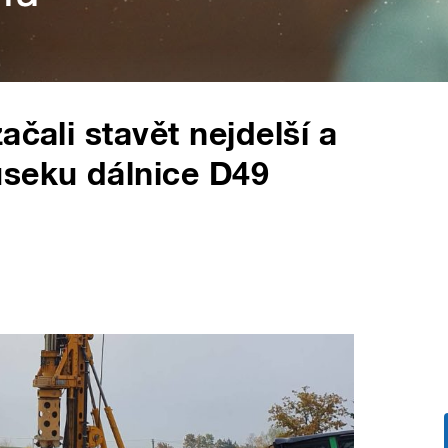
ačali stavět nejdelší a
úseku dálnice D49