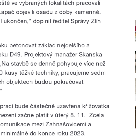
ště ve vybraných lokalitách pracovali
Lapač objevili osadu z doby kamenné.
ukončen,“ doplnil ředitel Správy Zlín
táku betonovat základ nejdelšího a
eku D49. Projektový manažer Skanska
 „Na stavbě se denně pohybuje více než
00 kusy těžké techniky, pracujeme sedm
ích objektech budou pokračovat
“
prací bude částečně uzavřena křižovatka
zení začne platit v úterý 8. 11. Zcela
komunikace mezi Zahnašovicemi a
á) minimálně do konce roku 2023.