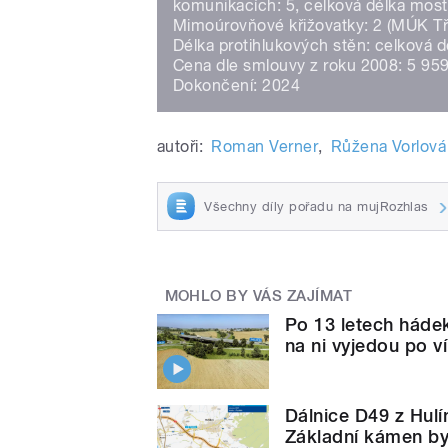
komunikacích: 5, celková délka mos
Mimoúrovňové křižovatky: 2 (MÚK T
Délka protihlukových stěn: celková 
Cena dle smlouvy z roku 2008: 5 95
Dokončení: 2024
autoři:
Roman Verner
,
Růžena Vorlová
Všechny díly pořadu na mujRozhlas
MOHLO BY VÁS ZAJÍMAT
Po 13 letech hádek
na ni vyjedou po v
Dálnice D49 z Hulí
Základní kámen byl