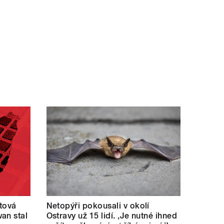
ětová
Netopýři pokousali v okolí
an stal
Ostravy už 15 lidí. ‚Je nutné ihned