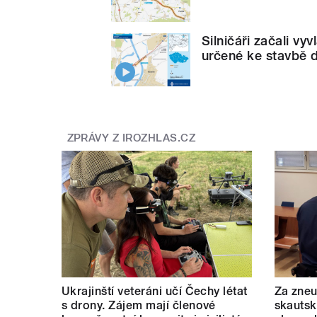
Silničáři začali v
určené ke stavbě d
ZPRÁVY Z IROZHLAS.CZ
Ukrajinští veteráni učí Čechy létat
Za zneu
s drony. Zájem mají členové
skautský