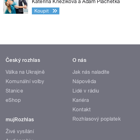
Kateřina Kněžíková a Adam Plachetka
Koupit
Český rozhlas
O nás
Válka na Ukrajině
Jak nás naladíte
Komunální volby
Nápověda
Stanice
Lidé v rádiu
eShop
Kariéra
Kontakt
Rozhlasový poplatek
mujRozhlas
Živé vysílání