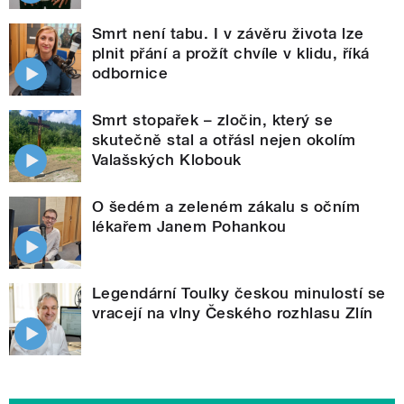
Smrt není tabu. I v závěru života lze
plnit přání a prožít chvíle v klidu, říká
odbornice
Smrt stopařek – zločin, který se
skutečně stal a otřásl nejen okolím
Valašských Klobouk
O šedém a zeleném zákalu s očním
lékařem Janem Pohankou
Legendární Toulky českou minulostí se
vracejí na vlny Českého rozhlasu Zlín