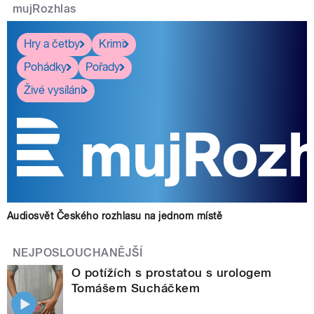
mujRozhlas
Hry a četby
Krimi
Pohádky
Pořady
Živé vysílání
Audiosvět Českého rozhlasu na jednom místě
NEJPOSLOUCHANĚJŠÍ
O potížích s prostatou s urologem
Tomášem Sucháčkem