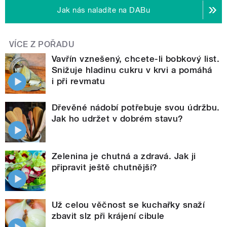
Jak nás naladíte na DABu
VÍCE Z POŘADU
Vavřín vznešený, chcete-li bobkový list.
Snižuje hladinu cukru v krvi a pomáhá
i při revmatu
Dřevěné nádobí potřebuje svou údržbu.
Jak ho udržet v dobrém stavu?
Zelenina je chutná a zdravá. Jak ji
připravit ještě chutnější?
Už celou věčnost se kuchařky snaží
zbavit slz při krájení cibule