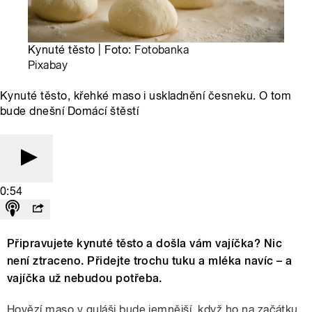
Kynuté těsto | Foto:
Fotobanka
Pixabay
Kynuté těsto, křehké maso i uskladnění česneku. O tom
bude dnešní Domácí štěstí
0:54
Připravujete kynuté těsto a došla vám vajíčka? Nic
není ztraceno. Přidejte trochu tuku a mléka navíc – a
vajíčka už nebudou potřeba.
Hovězí maso v guláši bude jemnější, když ho na začátku