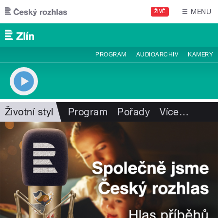
Přejít k hlavnímu obsahu
MENU
ŽIVĚ
PROGRAM
AUDIOARCHIV
KAMERY
Životní styl
Program
Pořady
Více
…