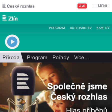
Přejít k hlavnímu obsahu
MENU
ŽIVĚ
PROGRAM
AUDIOARCHIV
KAMERY
Příroda
Program
Pořady
Více
…