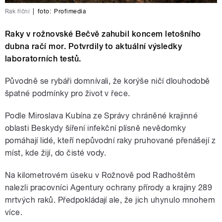
Rak říční
|
foto:
Profimedia
Raky v rožnovské Bečvě zahubil koncem letošního
dubna račí mor. Potvrdily to aktuální výsledky
laboratorních testů.
Původně se rybáři domnívali, že korýše ničí dlouhodobě
špatné podmínky pro život v řece.
Podle Miroslava Kubína ze Správy chráněné krajinné
oblasti Beskydy šíření infekční plísně nevědomky
pomáhají lidé, kteří nepůvodní raky pruhované přenášejí z
míst, kde žijí, do čisté vody.
Na kilometrovém úseku v Rožnově pod Radhoštěm
nalezli pracovníci Agentury ochrany přírody a krajiny 289
mrtvých raků. Předpokládají ale, že jich uhynulo mnohem
více.