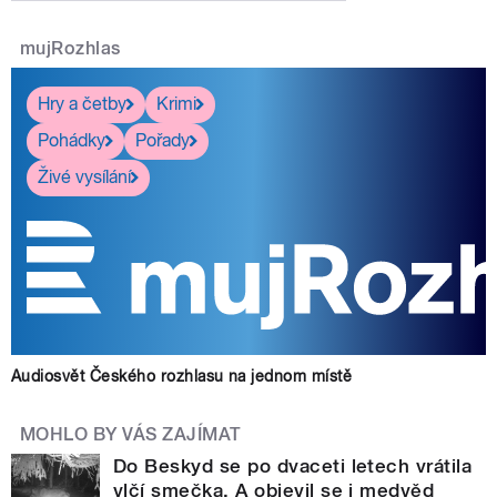
mujRozhlas
Hry a četby
Krimi
Pohádky
Pořady
Živé vysílání
Audiosvět Českého rozhlasu na jednom místě
MOHLO BY VÁS ZAJÍMAT
Do Beskyd se po dvaceti letech vrátila
vlčí smečka. A objevil se i medvěd