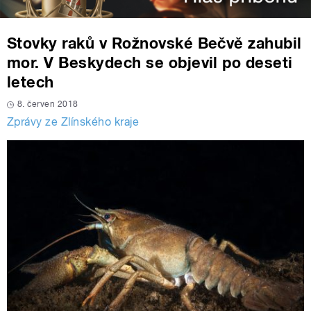
Stovky raků v Rožnovské Bečvě zahubil
mor. V Beskydech se objevil po deseti
letech
8. červen 2018
Zprávy ze Zlínského kraje