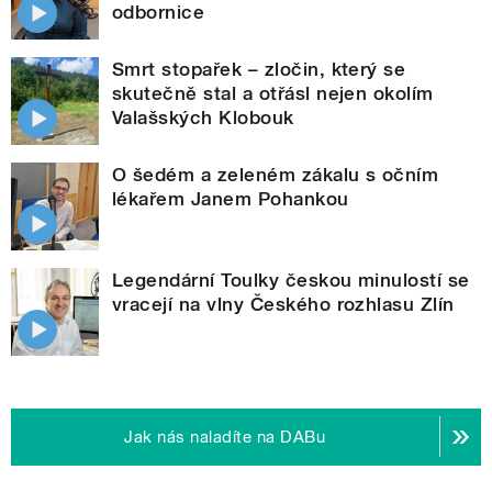
odbornice
Smrt stopařek – zločin, který se
skutečně stal a otřásl nejen okolím
Valašských Klobouk
O šedém a zeleném zákalu s očním
lékařem Janem Pohankou
Legendární Toulky českou minulostí se
vracejí na vlny Českého rozhlasu Zlín
Jak nás naladíte na DABu