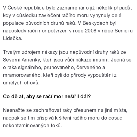
V České republice bylo zaznamenáno již několik případů,
kdy v důsledku zavlečení račího moru vyhynuly celé
populace původních druhů raků. V Beskydech byl
naposledy račí mor potvrzen v roce 2008 v říčce Senici u
Lidečka.
Trvalým zdrojem nákazy jsou nepůvodní druhy raků ze
Severní Ameriky, kteří jsou vůči nákaze imunní. Jedná se
o raka signálního, pruhovaného, červeného a
mramorovaného, kteří byli do přírody vypouštěni z
umělých chovů.
Co dělat, aby se račí mor nešířil dál?
Nesnažte se zachraňovat raky přesunem na jiná místa,
naopak se tím přispívá k šíření račího moru do dosud
nekontaminovaných toků.