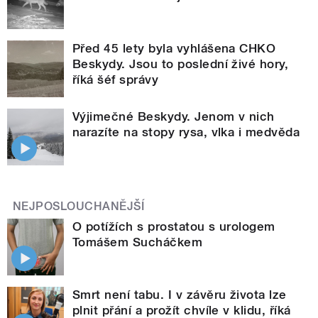
Před 45 lety byla vyhlášena CHKO
Beskydy. Jsou to poslední živé hory,
říká šéf správy
Výjimečné Beskydy. Jenom v nich
narazíte na stopy rysa, vlka i medvěda
NEJPOSLOUCHANĚJŠÍ
O potížích s prostatou s urologem
Tomášem Sucháčkem
Smrt není tabu. I v závěru života lze
plnit přání a prožít chvíle v klidu, říká