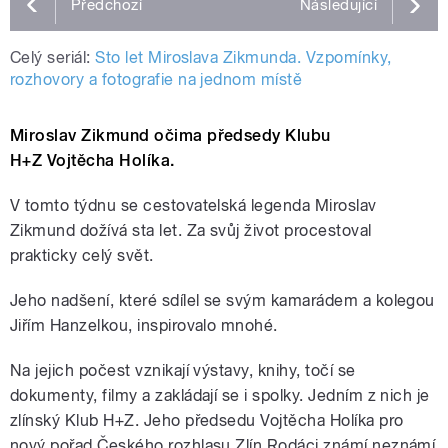
Předchozí
Následující
Celý seriál:
Sto let Miroslava Zikmunda. Vzpomínky,
rozhovory a fotografie na jednom místě
Miroslav Zikmund očima předsedy Klubu
H+Z Vojtěcha Holíka.
V tomto týdnu se cestovatelská legenda Miroslav
Zikmund dožívá sta let. Za svůj život procestoval
prakticky celý svět.
Jeho nadšení, které sdílel se svým kamarádem a kolegou
Jiřím Hanzelkou, inspirovalo mnohé.
Na jejich počest vznikají výstavy, knihy, točí se
dokumenty, filmy a zakládají se i spolky. Jedním z nich je
zlínský Klub H+Z. Jeho předsedu Vojtěcha Holíka pro
nový pořad Českého rozhlasu Zlín Rodáci známí neznámí