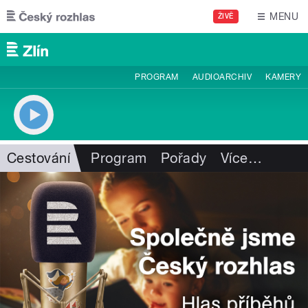
Přejít k hlavnímu obsahu
MENU
ŽIVĚ
PROGRAM
AUDIOARCHIV
KAMERY
Cestování
Program
Pořady
Více
…