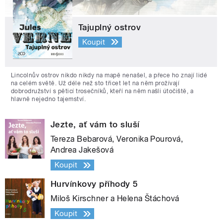
Tajuplný ostrov
Koupit
Lincolnův ostrov nikdo nikdy na mapě nenašel, a přece ho znají lidé
na celém světě. Už déle než sto třicet let na něm prožívají
dobrodružství s pěticí trosečníků, kteří na něm našli útočiště, a
hlavně nejedno tajemství.
Jezte, ať vám to sluší
Tereza Bebarová, Veronika Pourová,
Andrea Jakešová
Koupit
Hurvínkovy příhody 5
Miloš Kirschner a Helena Štáchová
Koupit