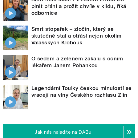
plnit přání a prožít chvíle v klidu, říká
odbornice
Smrt stopařek – zločin, který se
skutečně stal a otřásl nejen okolím
Valašských Klobouk
O šedém a zeleném zákalu s očním
lékařem Janem Pohankou
Legendární Toulky českou minulostí se
vracejí na vlny Českého rozhlasu Zlín
Jak nás naladíte na DABu