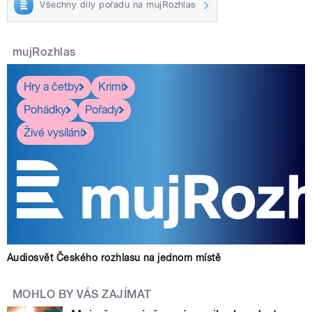
Všechny díly pořadu na mujRozhlas
mujRozhlas
Hry a četby
Krimi
Pohádky
Pořady
Živé vysílání
Audiosvět Českého rozhlasu na jednom místě
MOHLO BY VÁS ZAJÍMAT