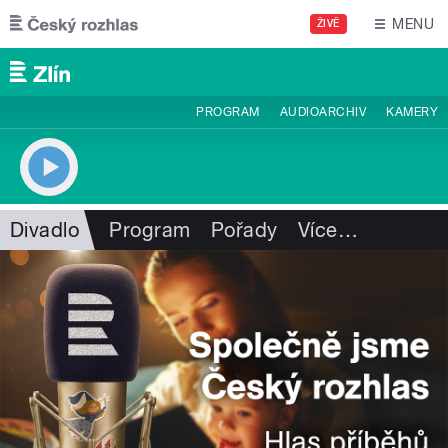
Přejít k hlavnímu obsahu
MENU
ŽIVĚ
PROGRAM
AUDIOARCHIV
KAMERY
Divadlo
Program
Pořady
Více
…