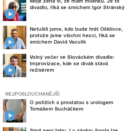
Moje žena ví, že mám milenku. Je to
divadlo, říká se smíchem Igor Stránský
Netušili jsme, kdo bude hrát Ošklivce,
protože jsme všichni hezcí, říká se
smíchem David Vaculík
Volný večer ve Slováckém divadle:
Improvizace, kde se divák stává
režisérem
NEJPOSLOUCHANĚJŠÍ
O potížích s prostatou s urologem
Tomášem Sucháčkem
Smrt není tabu. I v závěru života lze