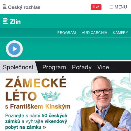
Přejít k hlavnímu obsahu
MENU
ŽIVĚ
PROGRAM
AUDIOARCHIV
KAMERY
Společnost
Program
Pořady
Více
…