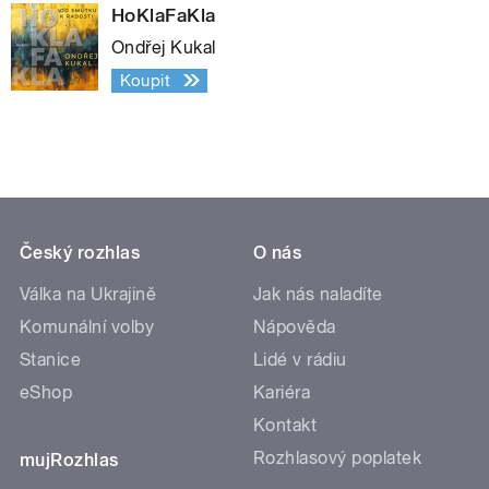
HoKlaFaKla
Ondřej Kukal
Koupit
Český rozhlas
O nás
Válka na Ukrajině
Jak nás naladíte
Komunální volby
Nápověda
Stanice
Lidé v rádiu
eShop
Kariéra
Kontakt
Rozhlasový poplatek
mujRozhlas