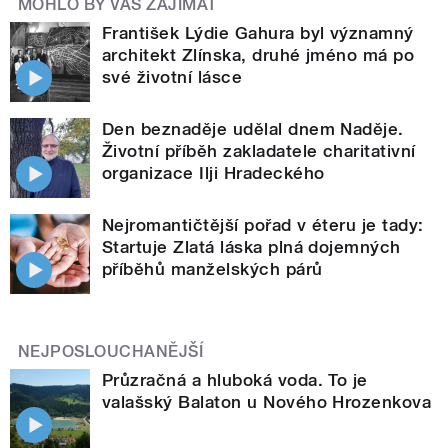
MOHLO BY VÁS ZAJÍMAT
František Lýdie Gahura byl významný
architekt Zlínska, druhé jméno má po
své životní lásce
Den beznaděje udělal dnem Naděje.
Životní příběh zakladatele charitativní
organizace Ilji Hradeckého
Nejromantičtější pořad v éteru je tady:
Startuje Zlatá láska plná dojemných
příběhů manželských párů
NEJPOSLOUCHANĚJŠÍ
Průzračná a hluboká voda. To je
valašský Balaton u Nového Hrozenkova