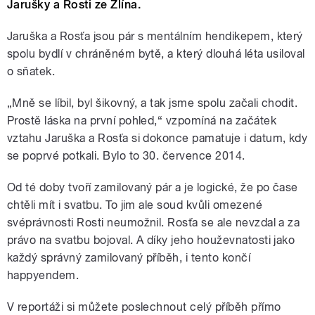
Jarušky a Rosti ze Zlína.
Jaruška a Rosťa jsou pár s mentálním hendikepem, který
spolu bydlí v chráněném bytě, a který dlouhá léta usiloval
o sňatek.
„Mně se líbil, byl šikovný, a tak jsme spolu začali chodit.
Prostě láska na první pohled,“ vzpomíná na začátek
vztahu Jaruška a Rosťa si dokonce pamatuje i datum, kdy
se poprvé potkali. Bylo to 30. července 2014.
Od té doby tvoří zamilovaný pár a je logické, že po čase
chtěli mít i svatbu. To jim ale soud kvůli omezené
svéprávnosti Rosti neumožnil. Rosťa se ale nevzdal a za
právo na svatbu bojoval. A díky jeho houževnatosti jako
každý správný zamilovaný příběh, i tento končí
happyendem.
V reportáži si můžete poslechnout celý příběh přímo