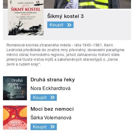
Šikmý kostel 3
Koupit
Románová kronika ztraceného města - léta 1945–1961. Karin
Lednická předkládá do značné míry převratný, dosavadní paradigma
měnící obraz hornického regionu, jehož zahlazenou historii stále
překrývá tlustá vrstva mýtů a zakořeněných stereotypů o „černé
zemi a rudém kraji“.
Druhá strana řeky
Nora Eckhardtová
Koupit
Moci bez nemoci
Šárka Volemanová
Koupit