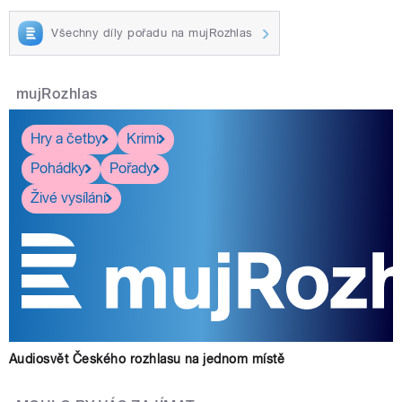
Všechny díly pořadu na mujRozhlas
mujRozhlas
Hry a četby
Krimi
Pohádky
Pořady
Živé vysílání
Audiosvět Českého rozhlasu na jednom místě