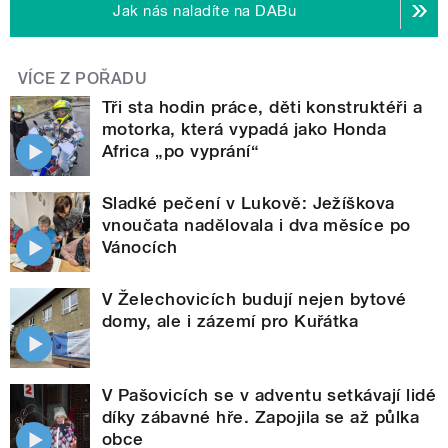
Jak nás naladíte na DABu
VÍCE Z POŘADU
Tři sta hodin práce, děti konstruktéři a
motorka, která vypadá jako Honda
Africa „po vyprání“
Sladké pečení v Lukově: Ježíškova
vnoučata nadělovala i dva měsíce po
Vánocích
V Želechovicích budují nejen bytové
domy, ale i zázemí pro Kuřátka
V Pašovicích se v adventu setkávají lidé
díky zábavné hře. Zapojila se až půlka
obce