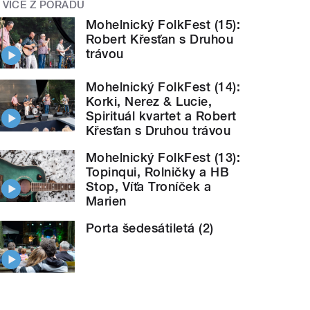
VÍCE Z POŘADU
Mohelnický FolkFest (15):
Robert Křesťan s Druhou
trávou
Mohelnický FolkFest (14):
Korki, Nerez & Lucie,
Spirituál kvartet a Robert
Křesťan s Druhou trávou
Mohelnický FolkFest (13):
Topinqui, Rolničky a HB
Stop, Víťa Troníček a
Marien
Porta šedesátiletá (2)