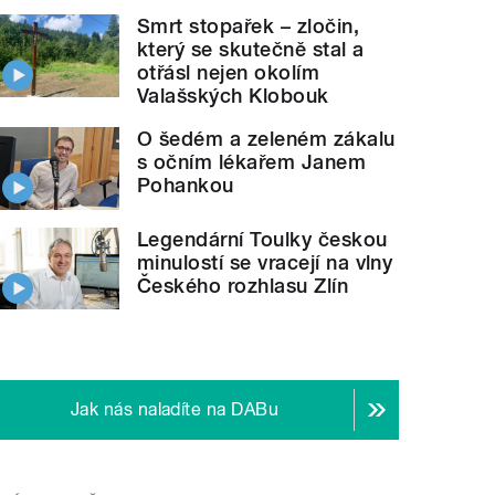
Smrt stopařek – zločin,
který se skutečně stal a
otřásl nejen okolím
Valašských Klobouk
O šedém a zeleném zákalu
s očním lékařem Janem
Pohankou
Legendární Toulky českou
minulostí se vracejí na vlny
Českého rozhlasu Zlín
Jak nás naladíte na DABu