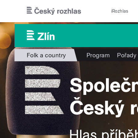
Přejít k hlavnímu obsahu
iRozhlas
Folk a country
Program
Pořady