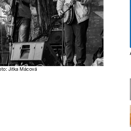
oto: Jitka Mácová