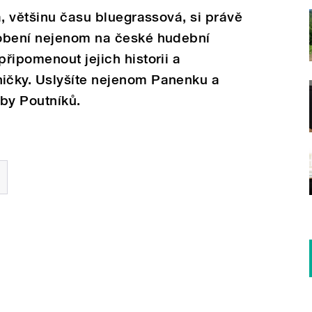
a, většinu času bluegrassová, si právě
sobení nejenom na české hudební
řipomenout jejich historii a
ičky. Uslyšíte nejenom Panenku a
adby Poutníků.