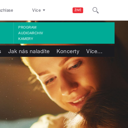
ozhlase
Více
ŽIVĚ
PROGRAM
AUDIOARCHIV
KAMERY
s
Jak nás naladíte
Koncerty
Více
…