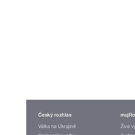
Český rozhlas
mujRo
Válka na Ukrajině
Živé v