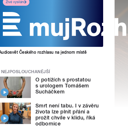
Živé vysílání
Audiosvět Českého rozhlasu na jednom místě
NEJPOSLOUCHANĚJŠÍ
O potížích s prostatou
s urologem Tomášem
Sucháčkem
Smrt není tabu. I v závěru
života lze plnit přání a
prožít chvíle v klidu, říká
odbornice