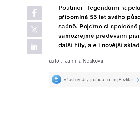
Poutníci - legendární kapel
připomíná 55 let svého pů
scéně. Pojďme si společně p
samozřejmě především písn
další hity, ale i novější skl
autor:
Jarmila Nosková
Všechny díly pořadu na mujRozhlas