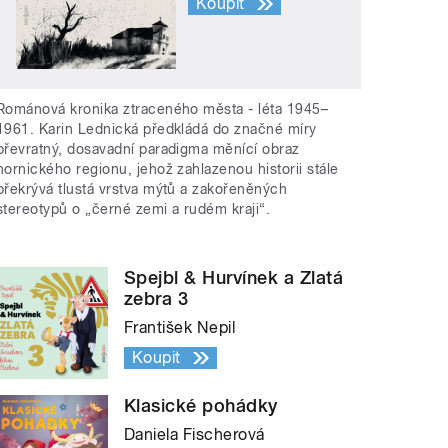
Koupit
Románová kronika ztraceného města - léta 1945–
1961. Karin Lednická předkládá do značné míry
převratný, dosavadní paradigma měnící obraz
hornického regionu, jehož zahlazenou historii stále
překrývá tlustá vrstva mýtů a zakořeněných
stereotypů o „černé zemi a rudém kraji“.
Spejbl & Hurvínek a Zlatá
zebra 3
František Nepil
Koupit
Klasické pohádky
Daniela Fischerová