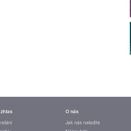
zhlas
O nás
ysílání
Jak nás naladíte