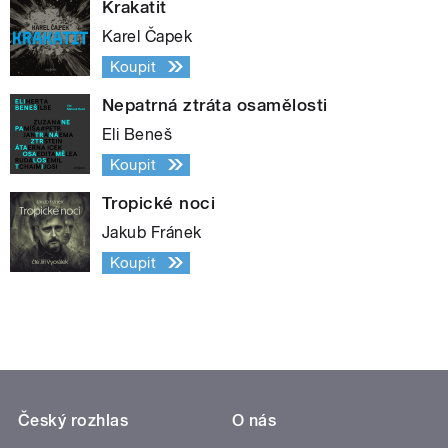
Krakatit
Karel Čapek
Koupit
Nepatrná ztráta osamělosti
Eli Beneš
Koupit
Tropické noci
Jakub Fránek
Koupit
Český rozhlas
O nás