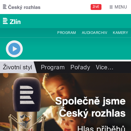
Přejít k hlavnímu obsahu
MENU
ŽIVĚ
PROGRAM
AUDIOARCHIV
KAMERY
Životní styl
Program
Pořady
Více
…