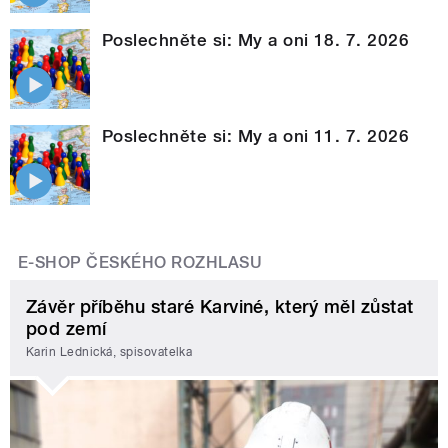
Poslechněte si: My a oni 18. 7. 2026
Poslechněte si: My a oni 11. 7. 2026
E-SHOP ČESKÉHO ROZHLASU
Závěr příběhu staré Karviné, který měl zůstat
pod zemí
Karin Lednická, spisovatelka