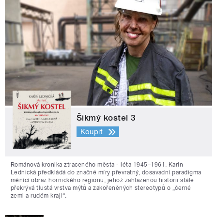
Šikmý kostel 3
Koupit
Románová kronika ztraceného města - léta 1945–1961. Karin
Lednická předkládá do značné míry převratný, dosavadní paradigma
měnící obraz hornického regionu, jehož zahlazenou historii stále
překrývá tlustá vrstva mýtů a zakořeněných stereotypů o „černé
zemi a rudém kraji“.