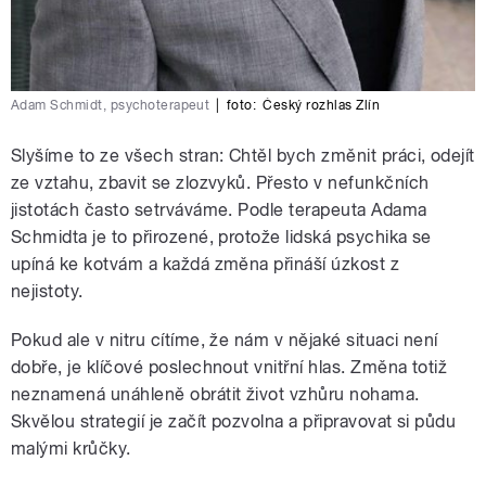
Adam Schmidt, psychoterapeut
|
foto:
Český rozhlas Zlín
Slyšíme to ze všech stran: Chtěl bych změnit práci, odejít
ze vztahu, zbavit se zlozvyků. Přesto v nefunkčních
jistotách často setrváváme. Podle terapeuta Adama
Schmidta je to přirozené, protože lidská psychika se
upíná ke kotvám a každá změna přináší úzkost z
nejistoty.
Pokud ale v nitru cítíme, že nám v nějaké situaci není
dobře, je klíčové poslechnout vnitřní hlas. Změna totiž
neznamená unáhleně obrátit život vzhůru nohama.
Skvělou strategií je začít pozvolna a připravovat si půdu
malými krůčky.