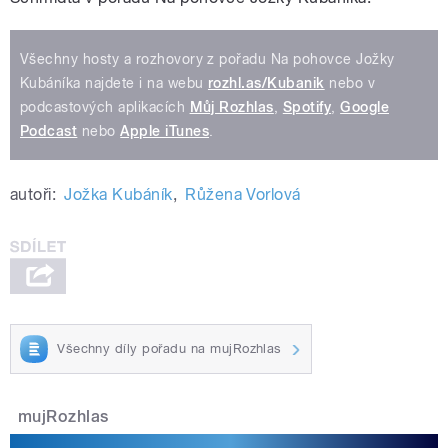
Všechny hosty a rozhovory z pořadu Na pohovce Jožky
Kubáníka najdete i na webu
rozhl.as/Kubanik
nebo v
podcastových aplikacích
Můj Rozhlas
,
Spotify
,
Google
Podcast
nebo
Apple iTunes
.
autoři:
Jožka Kubáník
,
Růžena Vorlová
Všechny díly pořadu na mujRozhlas
mujRozhlas