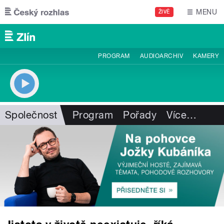
Přejít k hlavnímu obsahu
MENU
ŽIVĚ
PROGRAM
AUDIOARCHIV
KAMERY
Společnost
Program
Pořady
Více
…