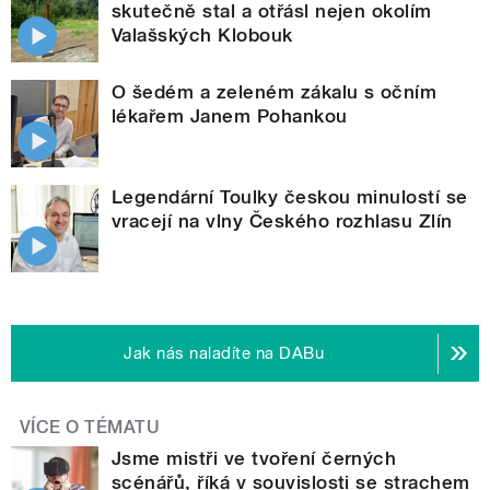
skutečně stal a otřásl nejen okolím
Valašských Klobouk
O šedém a zeleném zákalu s očním
lékařem Janem Pohankou
Legendární Toulky českou minulostí se
vracejí na vlny Českého rozhlasu Zlín
Jak nás naladíte na DABu
VÍCE O TÉMATU
Jsme mistři ve tvoření černých
scénářů, říká v souvislosti se strachem