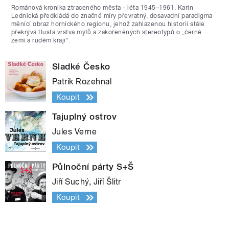
Románová kronika ztraceného města - léta 1945–1961. Karin
Lednická předkládá do značné míry převratný, dosavadní paradigma
měnící obraz hornického regionu, jehož zahlazenou historii stále
překrývá tlustá vrstva mýtů a zakořeněných stereotypů o „černé
zemi a rudém kraji“.
Sladké Česko
Patrik Rozehnal
Koupit
Tajuplný ostrov
Jules Verne
Koupit
Půlnoční párty S+Š
Jiří Suchý, Jiří Šlitr
Koupit