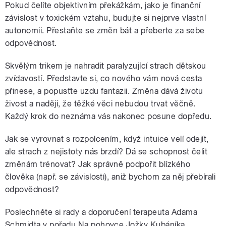
Pokud čelíte objektivním překážkám, jako je finanční
závislost v toxickém vztahu, budujte si nejprve vlastní
autonomii. Přestaňte se změn bát a přeberte za sebe
odpovědnost.
Skvělým trikem je nahradit paralyzující strach dětskou
zvídavostí. Představte si, co nového vám nová cesta
přinese, a popusťte uzdu fantazii. Změna dává životu
živost a naději, že těžké věci nebudou trvat věčně.
Každý krok do neznáma vás nakonec posune dopředu.
Jak se vyrovnat s rozpolcením, když intuice velí odejít,
ale strach z nejistoty nás brzdí? Dá se schopnost čelit
změnám trénovat? Jak správně podpořit blízkého
člověka (např. se závislostí), aniž bychom za něj přebírali
odpovědnost?
Poslechněte si rady a doporučení terapeuta Adama
Schmidta v pořadu Na pohovce Jožky Kubáníka.