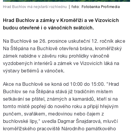
Hrad Buchlov má nejstarší rozhlednu
|
foto:
Fotobanka Profimedia
Hrad Buchlov a zámky v Kroměříži a ve Vizovicích
budou otevřené i o vánočních svátcích.
Na Buchlově se 26. prosince uskuteční 12. ročník akce
Na Štěpána na Buchlově otevřená brána, kroměřížský
zámek nabídne v závěru roku prohlídky vánočně
vyzdobených interiérů a zámek ve Vizovicích láká na
výstavy betlémů a vánoček.
Akce na Buchlově se koná od 10:00 do 15:00. "Hrad
Buchlov se na Štěpána stává již tradičním místem
setkávání se přátel, známých a kamarádů, kteří si na
tomto místě popřejí do nového roku a připijí hřejivým
punčem, svařákem, medovinou nebo čajem z
buchlovské lípy," uvedla Dagmar Šnajdarová, mluvčí
kroměřížského pracoviště Národního památkového