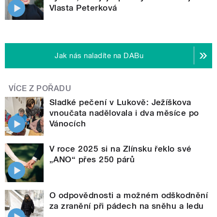
Vlasta Peterková
Jak nás naladíte na DABu
VÍCE Z POŘADU
Sladké pečení v Lukově: Ježíškova
vnoučata nadělovala i dva měsíce po
Vánocích
V roce 2025 si na Zlínsku řeklo své
„ANO“ přes 250 párů
O odpovědnosti a možném odškodnění
za zranění při pádech na sněhu a ledu