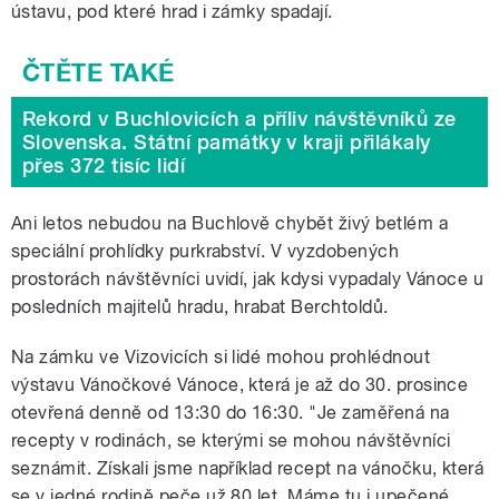
ústavu, pod které hrad i zámky spadají.
Rekord v Buchlovicích a příliv návštěvníků ze
Slovenska. Státní památky v kraji přilákaly
přes 372 tisíc lidí
Ani letos nebudou na Buchlově chybět živý betlém a
speciální prohlídky purkrabství. V vyzdobených
prostorách návštěvníci uvidí, jak kdysi vypadaly Vánoce u
posledních majitelů hradu, hrabat Berchtoldů.
Na zámku ve Vizovicích si lidé mohou prohlédnout
výstavu Vánočkové Vánoce, která je až do 30. prosince
otevřená denně od 13:30 do 16:30. "Je zaměřená na
recepty v rodinách, se kterými se mohou návštěvníci
seznámit. Získali jsme například recept na vánočku, která
se v jedné rodině peče už 80 let. Máme tu i upečené