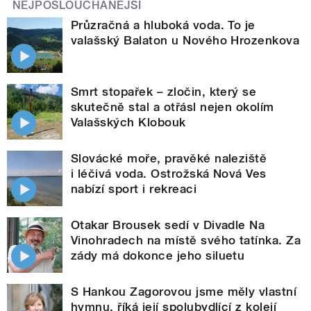
NEJPOSLOUCHANĚJŠÍ
Průzračná a hluboká voda. To je
valašský Balaton u Nového Hrozenkova
Smrt stopařek – zločin, který se
skutečně stal a otřásl nejen okolím
Valašských Klobouk
Slovácké moře, pravěké naleziště
i léčivá voda. Ostrožská Nová Ves
nabízí sport i rekreaci
Otakar Brousek sedí v Divadle Na
Vinohradech na místě svého tatínka. Za
zády má dokonce jeho siluetu
S Hankou Zagorovou jsme měly vlastní
hymnu, říká její spolubydlící z kolejí