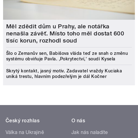
Měl zdědit dům u Prahy, ale notářka
nenašla závěť. Místo toho měl dostat 600
tisíc korun, rozhodl soud
Šlo o Zemanův sen, Babišova vláda teď ze snah o změnu
systému obviňuje Pavla. ‚Pokrytectví,‘ soudí Kysela
Skrytý kontakt, jasný motiv. Zadavatel vraždy Kuciaka
uniká trestu, hlavním podezřelým je dál Kočner
Český rozhlas
O nás
Válka na Ukrajině
Jak nás naladíte