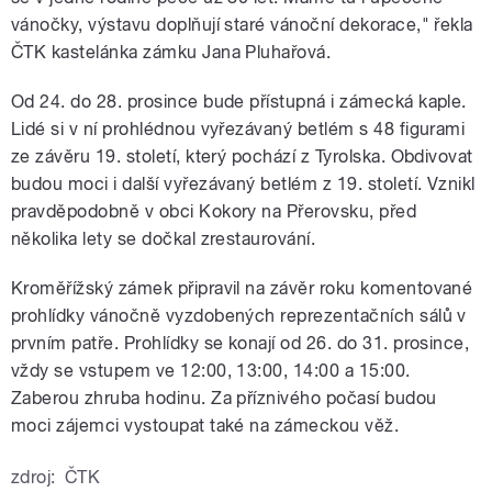
vánočky, výstavu doplňují staré vánoční dekorace," řekla
ČTK kastelánka zámku Jana Pluhařová.
Od 24. do 28. prosince bude přístupná i zámecká kaple.
Lidé si v ní prohlédnou vyřezávaný betlém s 48 figurami
ze závěru 19. století, který pochází z Tyrolska. Obdivovat
budou moci i další vyřezávaný betlém z 19. století. Vznikl
pravděpodobně v obci Kokory na Přerovsku, před
několika lety se dočkal zrestaurování.
Kroměřížský zámek připravil na závěr roku komentované
prohlídky vánočně vyzdobených reprezentačních sálů v
prvním patře. Prohlídky se konají od 26. do 31. prosince,
vždy se vstupem ve 12:00, 13:00, 14:00 a 15:00.
Zaberou zhruba hodinu. Za příznivého počasí budou
moci zájemci vystoupat také na zámeckou věž.
zdroj:
ČTK