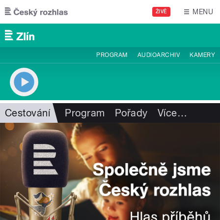
Přejít k hlavnímu obsahu
MENU
ŽIVĚ
PROGRAM
AUDIOARCHIV
KAMERY
Cestování
Program
Pořady
Více
…