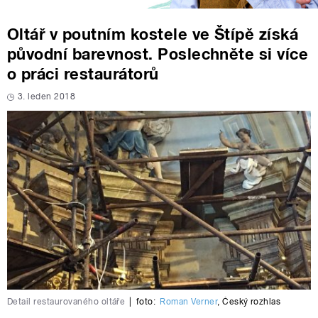
Oltář v poutním kostele ve Štípě získá
původní barevnost. Poslechněte si více
o práci restaurátorů
3. leden 2018
Detail restaurovaného oltáře
|
foto:
Roman Verner
,
Český rozhlas