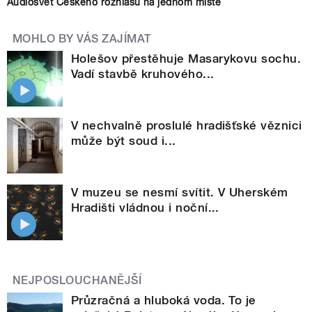
Audiosvět Českého rozhlasu na jednom místě
MOHLO BY VÁS ZAJÍMAT
Holešov přestěhuje Masarykovu sochu.
Vadí stavbě kruhového...
V nechvalně proslulé hradišťské věznici
může být soud i...
V muzeu se nesmí svítit. V Uherském
Hradišti vládnou i noční...
NEJPOSLOUCHANĚJŠÍ
Průzračná a hluboká voda. To je