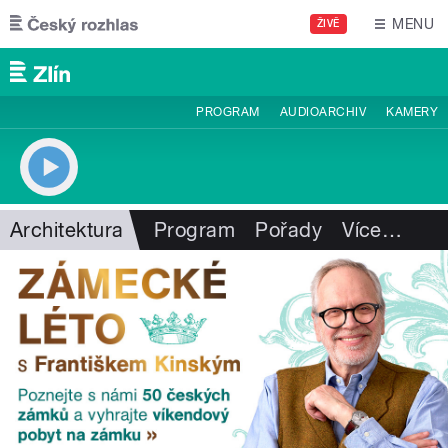
Přejít k hlavnímu obsahu
MENU
ŽIVĚ
PROGRAM
AUDIOARCHIV
KAMERY
Architektura
Program
Pořady
Více
…