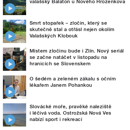
valašský Balaton u Nového Hrozenkova
Smrt stopařek – zločin, který se
skutečně stal a otřásl nejen okolím
Valašských Klobouk
Místem zločinu bude i Zlín. Nový seriál
se začne natáčet v listopadu na
hranicích se Slovenskem
O šedém a zeleném zákalu s očním
lékařem Janem Pohankou
Slovácké moře, pravěké naleziště
i léčivá voda. Ostrožská Nová Ves
nabízí sport i rekreaci