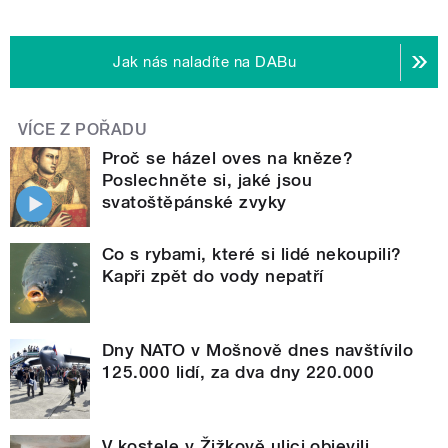
Jak nás naladíte na DABu
VÍCE Z POŘADU
Proč se házel oves na kněze?
Poslechněte si, jaké jsou
svatoštěpánské zvyky
Co s rybami, které si lidé nekoupili?
Kapři zpět do vody nepatří
Dny NATO v Mošnově dnes navštívilo
125.000 lidí, za dva dny 220.000
V kostele v Žižkově ulici objevili