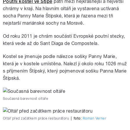
Poutní kostel ve Štípě
patří mezi nejkrásnější a největší
chrámy v kraji. Na hlavním oltáři je vystavena uctívaná
socha Panny Marie Štípské, která je řazena mezi tři
nejstarší mariánské sochy na Moravě.
Od roku 2011 je chrám součástí Evropské poutní stezky,
která vede až do Sant Diaga de Compostela.
Kostel se jmenuje podle nálezce sošky Panny Marie,
která je v kostele umístěna. Nalezl ji okolo roku 1026 muž
s příjmením Štípský, který pojmenoval sošku Panna Marie
Štípská.
Současná barevnost oltáře
Oltář před začátkem práce restaurátoru
|
foto:
Roman Verner