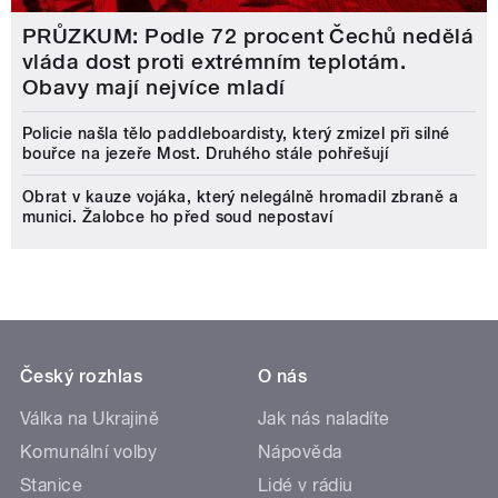
PRŮZKUM: Podle 72 procent Čechů nedělá
vláda dost proti extrémním teplotám.
Obavy mají nejvíce mladí
Policie našla tělo paddleboardisty, který zmizel při silné
bouřce na jezeře Most. Druhého stále pohřešují
Obrat v kauze vojáka, který nelegálně hromadil zbraně a
munici. Žalobce ho před soud nepostaví
Český rozhlas
O nás
Válka na Ukrajině
Jak nás naladíte
Komunální volby
Nápověda
Stanice
Lidé v rádiu