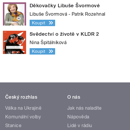
Děkovačky Libuše Švormové
Libuše Švormová - Patrik Rozehnal
Koupit
Svědectví o životě v KLDR 2
Nina Špitálníková
Koupit
Český rozhlas
O nás
Válka na Ukrajině
Jak nás naladíte
Komunální volby
Nápověda
Stanice
Lidé v rádiu