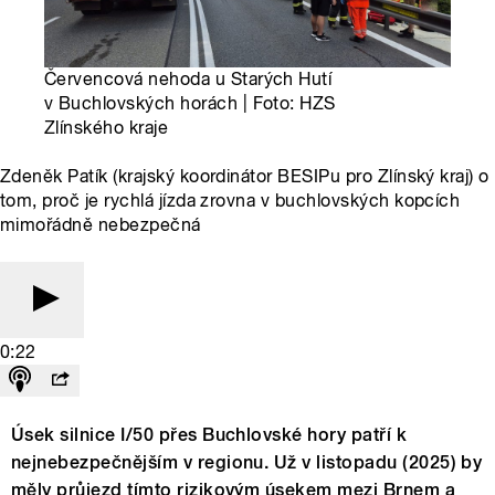
Červencová nehoda u Starých Hutí
v Buchlovských horách | Foto: HZS
Zlínského kraje
Zdeněk Patík (krajský koordinátor BESIPu pro Zlínský kraj) o
tom, proč je rychlá jízda zrovna v buchlovských kopcích
mimořádně nebezpečná
0:22
Úsek silnice I/50 přes Buchlovské hory patří k
nejnebezpečnějším v regionu. Už v listopadu (2025) by
měly průjezd tímto rizikovým úsekem mezi Brnem a