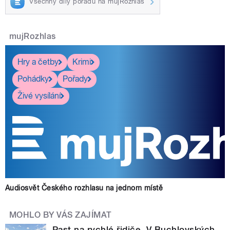
Všechny díly pořadu na mujRozhlas
mujRozhlas
Hry a četby
Krimi
Pohádky
Pořady
Živé vysílání
Audiosvět Českého rozhlasu na jednom místě
MOHLO BY VÁS ZAJÍMAT
Past na rychlé řidiče. V Buchlovských