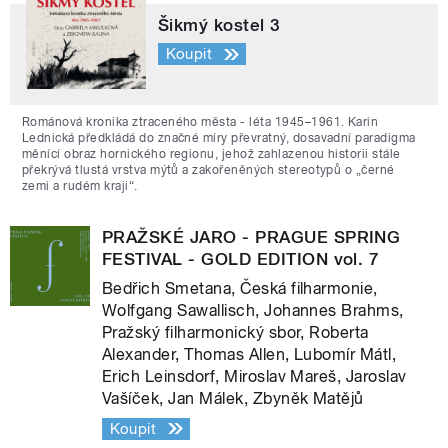
Šikmý kostel 3
Koupit
Románová kronika ztraceného města - léta 1945–1961. Karin
Lednická předkládá do značné míry převratný, dosavadní paradigma
měnící obraz hornického regionu, jehož zahlazenou historii stále
překrývá tlustá vrstva mýtů a zakořeněných stereotypů o „černé
zemi a rudém kraji“.
PRAŽSKÉ JARO - PRAGUE SPRING
FESTIVAL - GOLD EDITION vol. 7
Bedřich Smetana, Česká filharmonie,
Wolfgang Sawallisch, Johannes Brahms,
Pražský filharmonický sbor, Roberta
Alexander, Thomas Allen, Lubomír Mátl,
Erich Leinsdorf, Miroslav Mareš, Jaroslav
Vašíček, Jan Málek, Zbyněk Matějů
Koupit