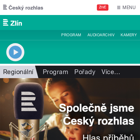
Přejít k hlavnímu obsahu
MENU
ŽIVĚ
PROGRAM
AUDIOARCHIV
KAMERY
Regionální
Program
Pořady
Více
…