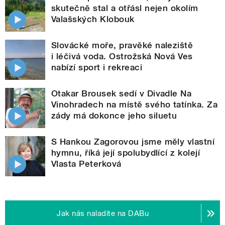
skutečně stal a otřásl nejen okolím
Valašských Klobouk
Slovácké moře, pravěké naleziště
i léčivá voda. Ostrožská Nová Ves
nabízí sport i rekreaci
Otakar Brousek sedí v Divadle Na
Vinohradech na místě svého tatínka. Za
zády má dokonce jeho siluetu
S Hankou Zagorovou jsme měly vlastní
hymnu, říká její spolubydlící z kolejí
Vlasta Peterková
Jak nás naladíte na DABu