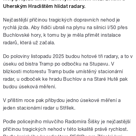
Uherským Hradištěm hlídat radary.
Nejčastější příčinou tragických dopravních nehod je
rychlá jízda. Aby řidiči ubrali na plynu na silnici I/50 přes
Buchlovské hory, k tomu by je měla přimět instalace
radarů, která už začala.
Do poloviny listopadu 2025 budou hotové tři radary, a to v
úseku od bistra Tramp po odbočku na Stupavu. V
blízkosti motorestu Tramp bude umístěný stacionární
radar, u odboček ke hradu Buchlov a na Staré Hutě pak
budou úseková měření.
V příštím roce pak přibydou jedno úsekové měření a
jeden stacionární radar u Střílek.
Podle policejního mluvčího Radomíra Šišky je nejčastější
příčinou tragických nehod v této lokalitě právě rychlost.