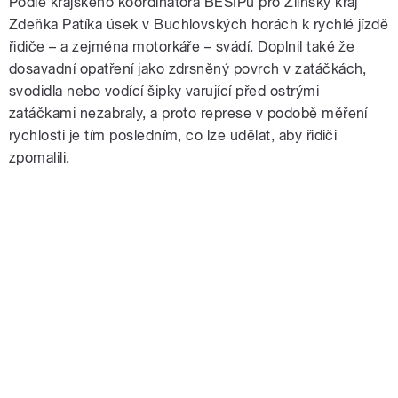
Podle krajského koordinátora BESIPu pro Zlínský kraj
Zdeňka Patíka úsek v Buchlovských horách k rychlé jízdě
řidiče – a zejména motorkáře – svádí. Doplnil také že
dosavadní opatření jako zdrsněný povrch v zatáčkách,
svodidla nebo vodící šipky varující před ostrými
zatáčkami nezabraly, a proto represe v podobě měření
rychlosti je tím posledním, co lze udělat, aby řidiči
zpomalili.