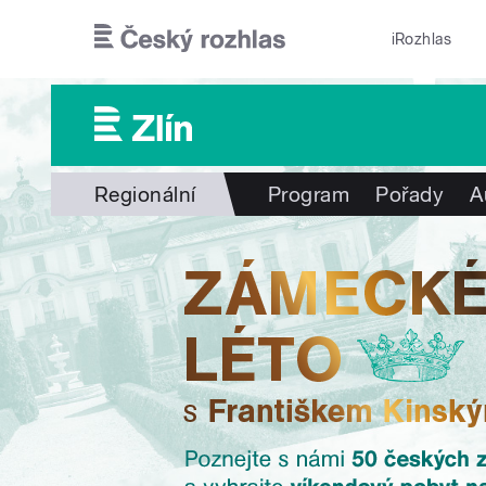
Přejít k hlavnímu obsahu
iRozhlas
Regionální
Program
Pořady
A