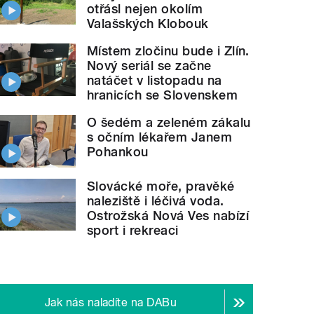
otřásl nejen okolím
Valašských Klobouk
Místem zločinu bude i Zlín.
Nový seriál se začne
natáčet v listopadu na
hranicích se Slovenskem
O šedém a zeleném zákalu
s očním lékařem Janem
Pohankou
Slovácké moře, pravěké
naleziště i léčivá voda.
Ostrožská Nová Ves nabízí
sport i rekreaci
Jak nás naladíte na DABu