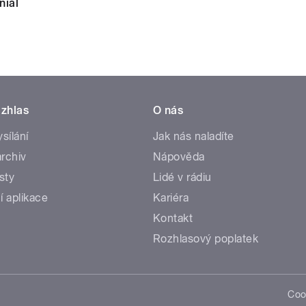
niál
zhlas
O nás
ysílání
Jak nás naladíte
rchiv
Nápověda
sty
Lidé v rádiu
í aplikace
Kariéra
Kontakt
Rozhlasový poplatek
Coo