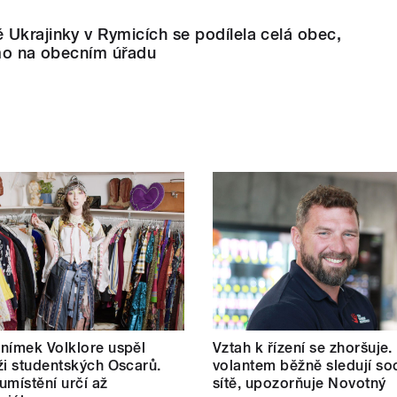
Ukrajinky v Rymicích se podílela celá obec,
ímo na obecním úřadu
nímek Volklore uspěl
Vztah k řízení se zhoršuje.
ži studentských Oscarů.
volantem běžně sledují soc
umístění určí až
sítě, upozorňuje Novotný