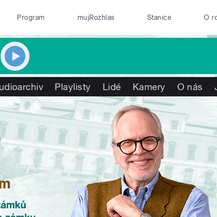
Program
mujRozhlas
Stanice
O r
udioarchiv
Playlisty
Lidé
Kamery
O nás