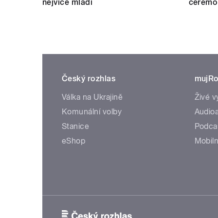
nejvíce mladí
ceremo
Český rozhlas
mujRo
Válka na Ukrajině
Živé v
Komunální volby
Audioa
Stanice
Podca
eShop
Mobiln