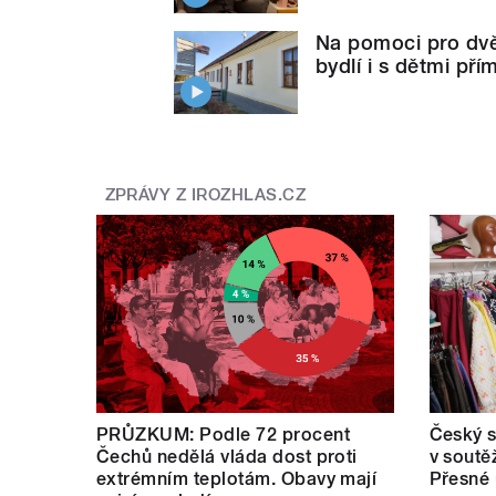
Na pomoci pro dvě 
bydlí i s dětmi př
ZPRÁVY Z IROZHLAS.CZ
PRŮZKUM: Podle 72 procent
Český s
Čechů nedělá vláda dost proti
v soutě
extrémním teplotám. Obavy mají
Přesné 