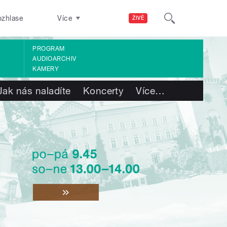
ozhlase
Více
ŽIVĚ
PROGRAM
AUDIOARCHIV
KAMERY
Jak nás naladíte
Koncerty
Více
…