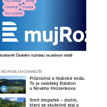
Hry a četby
Krimi
Pohádky
Pořady
Živé vysílání
Audiosvět Českého rozhlasu na jednom místě
NEJPOSLOUCHANĚJŠÍ
Průzračná a hluboká voda.
To je valašský Balaton
u Nového Hrozenkova
Smrt stopařek – zločin,
který se skutečně stal a