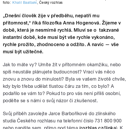
foto:
Khalil Baalbaki
,
Český rozhlas
„Dnešní člověk žije v předběhu, nepatří mu
přítomnost,“ říká filozofka Anna Hogenová. Žijeme v
době, která je nesmírně rychlá. Mluví se o takzvané
instantní době, kde musí být vše rychle vykonáno,
rychle prožito, zhodnoceno a odžito. A navíc — vše
musí být užitečné.
Jak to máte vy? Umíte žít v přítomném okamžiku, nebo
spíš neustále plánujete budoucnost? Vrací vás něco
znovu a znovu do minulosti? Byla ve vašem životě chvíle,
kdy bylo třeba udělat tlustou čáru za tím, co bylo? A
podařilo se vám to? Pokud to pro vás není příliš osobní,
podělte se s námi o svůj názor či zkušenost.
Svůj příběh zavolejte Jarce Barboříkové do zlínského
studia Českého rozhlasu na telefonní číslo 731 800 900
nebo napište sem, přímo pod téma (
rozhlas.cz/linka
). K