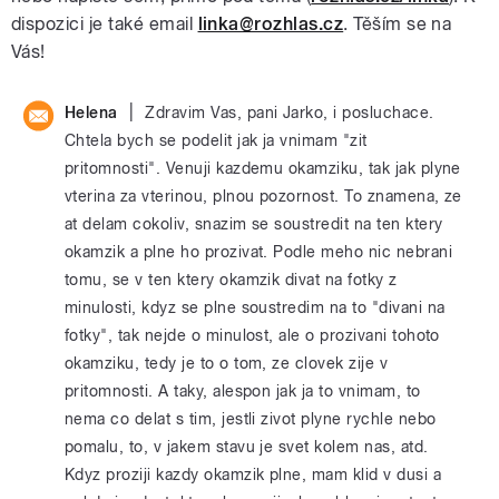
dispozici je také email
linka@rozhlas.cz
. Těším se na
Vás!
|
Helena
Zdravim Vas, pani Jarko, i posluchace.
Chtela bych se podelit jak ja vnimam "zit
pritomnosti". Venuji kazdemu okamziku, tak jak plyne
vterina za vterinou, plnou pozornost. To znamena, ze
at delam cokoliv, snazim se soustredit na ten ktery
okamzik a plne ho prozivat. Podle meho nic nebrani
tomu, se v ten ktery okamzik divat na fotky z
minulosti, kdyz se plne soustredim na to "divani na
fotky", tak nejde o minulost, ale o prozivani tohoto
okamziku, tedy je to o tom, ze clovek zije v
pritomnosti. A taky, alespon jak ja to vnimam, to
nema co delat s tim, jestli zivot plyne rychle nebo
pomalu, to, v jakem stavu je svet kolem nas, atd.
Kdyz proziji kazdy okamzik plne, mam klid v dusi a