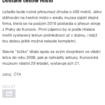
Dostane čestné místo
Letadlo bude nutné přesunout zhruba o 400 metrů. Jeho
stěhování na čestné místo v areálu muzea zajistí stejná
firma, která se na podzim 2016 postarala o přesun stroje
z Prahy do Kunovic. První zájemci by si podle Hrabce
mohli vystavený letoun prohlédnout už v dubnu, i když
tou dobou ještě možná nebude kompletní.
Slavné "túčko" létalo spolu se svým dvojníkem ve vládní
letce do roku 2008, pak je nahradily airbusy. Kunovické
muzeum vlastní 29 letadel, vystavuje jich 21.
zdroj:
ČTK