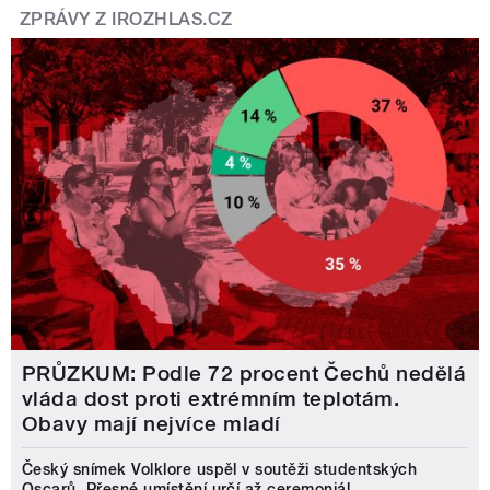
ZPRÁVY Z IROZHLAS.CZ
PRŮZKUM: Podle 72 procent Čechů nedělá
vláda dost proti extrémním teplotám.
Obavy mají nejvíce mladí
Český snímek Volklore uspěl v soutěži studentských
Oscarů. Přesné umístění určí až ceremoniál