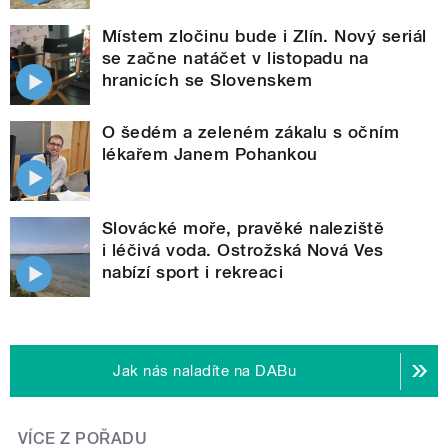
Místem zločinu bude i Zlín. Nový seriál
se začne natáčet v listopadu na
hranicích se Slovenskem
O šedém a zeleném zákalu s očním
lékařem Janem Pohankou
Slovácké moře, pravěké naleziště
i léčivá voda. Ostrožská Nová Ves
nabízí sport i rekreaci
Jak nás naladíte na DABu
VÍCE Z POŘADU