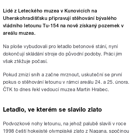
Lidé z Leteckého muzea v Kunovicích na
Uherskohradišťsku připravují stěhování bývalého
vládního letounu Tu-154 na nově získaný pozemek v
areálu muzea.
Na ploše vybudovali pro letadlo betonové stání, nyní
dokončují skládání stroje do původní podoby. Práci jim
však ztěžuje počasí.
Pokud zmizí sníh a začne mrznout, uskuteční se první
pokus o stěhování letounu v rámci areálu 24. a 25. února.
ČTK to dnes řekl vedoucí muzea Martin Hrabec.
Letadlo, ve kterém se slavilo zlato
Podvozkové nohy letounu, na jehož palubě slavili v roce
1998 čeští hokejisté olympijské zlato z Nagana, spočinou