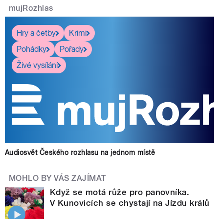
mujRozhlas
Hry a četby
Krimi
Pohádky
Pořady
Živé vysílání
Audiosvět Českého rozhlasu na jednom místě
MOHLO BY VÁS ZAJÍMAT
Když se motá růže pro panovníka.
V Kunovicích se chystají na Jízdu králů