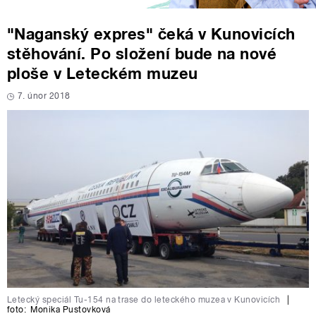
"Naganský expres" čeká v Kunovicích
stěhování. Po složení bude na nové
ploše v Leteckém muzeu
7. únor 2018
Letecký speciál Tu-154 na trase do leteckého muzea v Kunovicích
|
foto:
Monika Pustovková