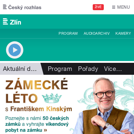
Přejít k hlavnímu obsahu
MENU
ŽIVĚ
PROGRAM
AUDIOARCHIV
KAMERY
Aktuální dění
Program
Pořady
Více
…