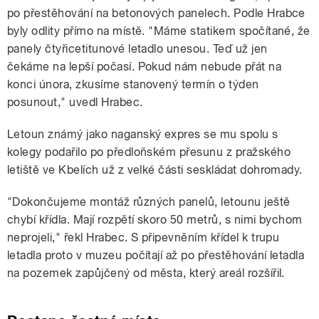
po přestěhování na betonových panelech. Podle Hrabce
byly odlity přímo na místě. "Máme statikem spočítané, že
panely čtyřicetitunové letadlo unesou. Teď už jen
čekáme na lepší počasí. Pokud nám nebude přát na
konci února, zkusíme stanovený termín o týden
posunout," uvedl Hrabec.
Letoun známý jako naganský expres se mu spolu s
kolegy podařilo po předloňském přesunu z pražského
letiště ve Kbelích už z velké části seskládat dohromady.
"Dokončujeme montáž různých panelů, letounu ještě
chybí křídla. Mají rozpětí skoro 50 metrů, s nimi bychom
neprojeli," řekl Hrabec. S připevněním křídel k trupu
letadla proto v muzeu počítají až po přestěhování letadla
na pozemek zapůjčený od města, který areál rozšířil.