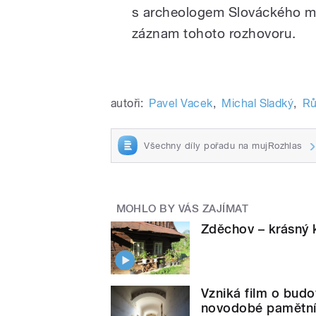
s archeologem Slováckého m
záznam tohoto rozhovoru.
autoři:
Pavel Vacek
,
Michal Sladký
,
Rů
Všechny díly pořadu na mujRozhlas
MOHLO BY VÁS ZAJÍMAT
Zděchov – krásný 
Vzniká film o budo
novodobé pamětn