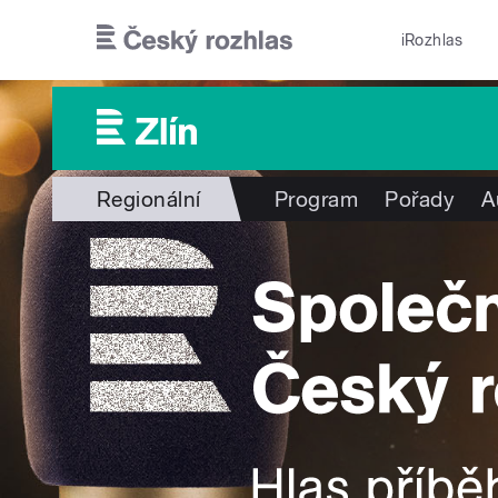
Přejít k hlavnímu obsahu
iRozhlas
Regionální
Program
Pořady
A