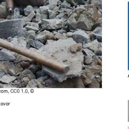
.com,
CC0 1.0
,
©
hovor