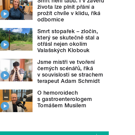
Smrt není tabu. I v závěru
života lze plnit přání a
prožít chvíle v klidu, říká
odbornice
Smrt stopařek – zločin,
který se skutečně stal a
otřásl nejen okolím
Valašských Klobouk
Jsme mistři ve tvoření
černých scénářů, říká
v souvislosti se strachem
terapeut Adam Schmidt
O hemoroidech
s gastroenterologem
Tomášem Musilem