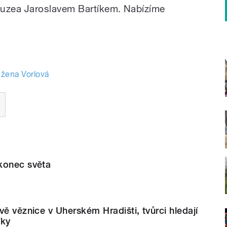
uzea Jaroslavem Bartíkem. Nabízíme
žena Vorlová
konec světa
vě věznice v Uherském Hradišti, tvůrci hledají
íky