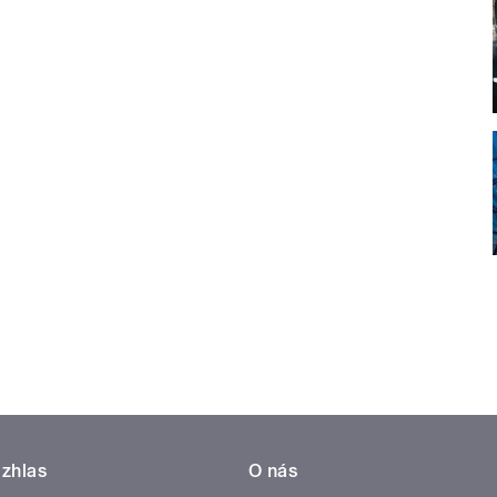
zhlas
O nás