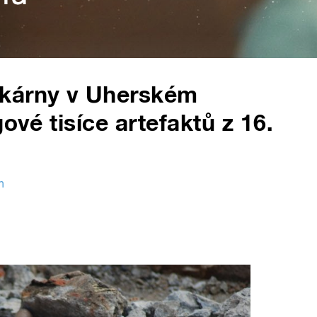
vkárny v Uherském
ové tisíce artefaktů z 16.
n