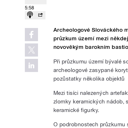
5:58
Archeologové Slováckého m
průzkum území mezi někde
novověkým barokním basti
Při průzkumu území bývalé s
archeologové zasypané koryt
pozůstatky několika objektů
Mezi tisíci nalezených artefak
zlomky keramických nádob, st
keramické figurky.
O podrobnostech průzkumu si