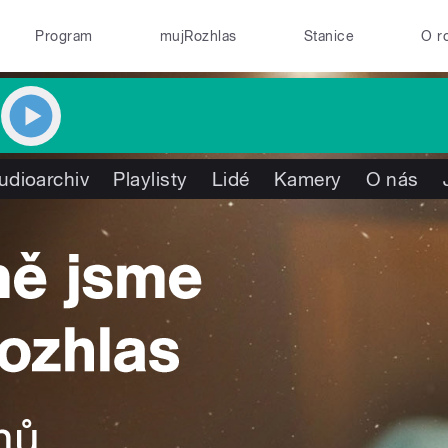
Program
mujRozhlas
Stanice
O r
udioarchiv
Playlisty
Lidé
Kamery
O nás