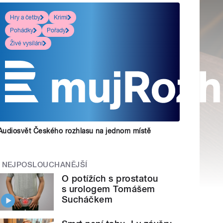
Hry a četby
Krimi
Pohádky
Pořady
Živé vysílání
Audiosvět Českého rozhlasu na jednom místě
NEJPOSLOUCHANĚJŠÍ
O potížích s prostatou
s urologem Tomášem
Sucháčkem