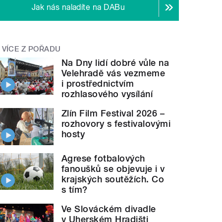
Jak nás naladíte na DABu
VÍCE Z POŘADU
Na Dny lidí dobré vůle na
Velehradě vás vezmeme
i prostřednictvím
rozhlasového vysílání
Zlín Film Festival 2026 –
rozhovory s festivalovými
hosty
Agrese fotbalových
fanoušků se objevuje i v
krajských soutěžích. Co
s tím?
Ve Slováckém divadle
v Uherském Hradišti