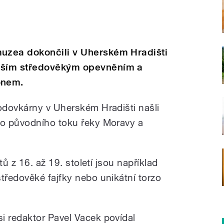
uzea dokončili v Uherském Hradišti
jším středověkým opevněním a
onem.
odovkárny v Uherském Hradišti našli
o původního toku řeky Moravy a
tů z 16. až 19. století jsou například
ředověké fajfky nebo unikátní torzo
 redaktor Pavel Vacek povídal