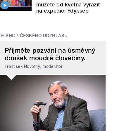
můžete od května vyrazit
na expedici Ydykseb
E-SHOP ČESKÉHO ROZHLASU
Přijměte pozvání na úsměvný
doušek moudré člověčiny.
František Novotný, moderátor