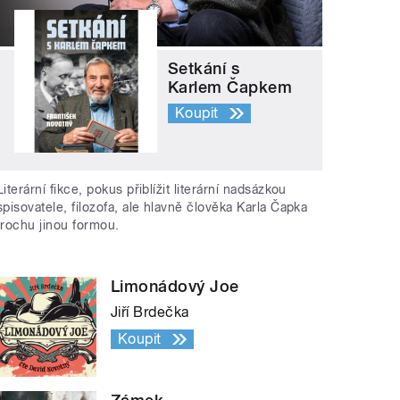
Setkání s
Karlem Čapkem
Koupit
Literární fikce, pokus přiblížit literární nadsázkou
spisovatele, filozofa, ale hlavně člověka Karla Čapka
trochu jinou formou.
Limonádový Joe
Jiří Brdečka
Koupit