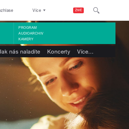
ozhlase
Více
ŽIVĚ
PROGRAM
AUDIOARCHIV
KAMERY
Jak nás naladíte
Koncerty
Více
…