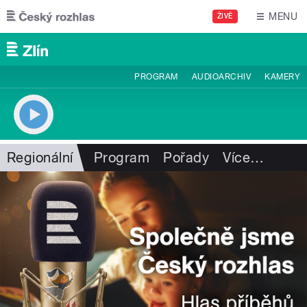
Přejít k hlavnímu obsahu
MENU
ŽIVĚ
PROGRAM
AUDIOARCHIV
KAMERY
Regionální
Program
Pořady
Více
…