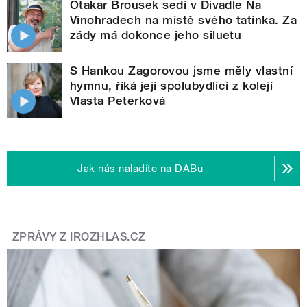
Otakar Brousek sedí v Divadle Na
Vinohradech na místě svého tatínka. Za
zády má dokonce jeho siluetu
S Hankou Zagorovou jsme měly vlastní
hymnu, říká její spolubydlící z kolejí
Vlasta Peterková
Jak nás naladíte na DABu
ZPRÁVY Z IROZHLAS.CZ