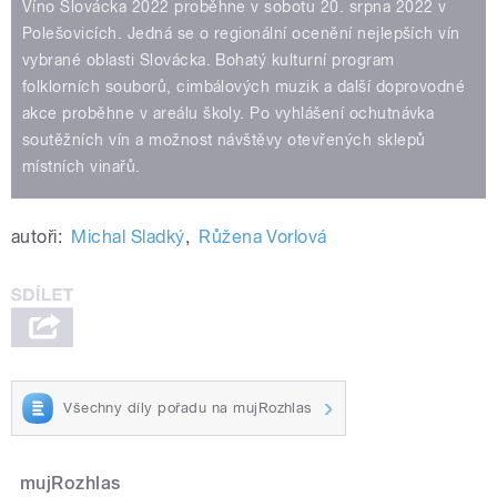
Víno Slovácka 2022 proběhne v sobotu 20. srpna 2022 v
Polešovicích. Jedná se o regionální ocenění nejlepších vín
vybrané oblasti Slovácka. Bohatý kulturní program
folklorních souborů, cimbálových muzik a další doprovodné
akce proběhne v areálu školy. Po vyhlášení ochutnávka
soutěžních vín a možnost návštěvy otevřených sklepů
místních vinařů.
autoři:
Michal Sladký
,
Růžena Vorlová
Všechny díly pořadu na mujRozhlas
mujRozhlas