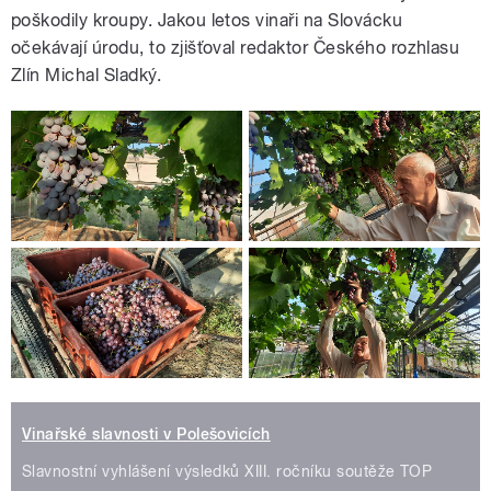
poškodily kroupy. Jakou letos vinaři na Slovácku
očekávají úrodu, to zjišťoval redaktor Českého rozhlasu
Zlín Michal Sladký.
Vinařské slavnosti v Polešovicích
Slavnostní vyhlášení výsledků XIII. ročníku soutěže TOP