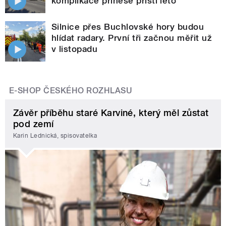
komplikace přinese příští léto
Silnice přes Buchlovské hory budou
hlídat radary. První tři začnou měřit už
v listopadu
E-SHOP ČESKÉHO ROZHLASU
Závěr příběhu staré Karviné, který měl zůstat
pod zemí
Karin Lednická, spisovatelka