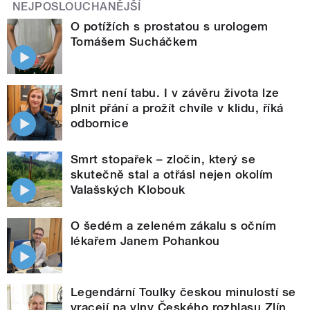
NEJPOSLOUCHANĚJŠÍ
O potížích s prostatou s urologem
Tomášem Sucháčkem
Smrt není tabu. I v závěru života lze
plnit přání a prožít chvíle v klidu, říká
odbornice
Smrt stopařek – zločin, který se
skutečně stal a otřásl nejen okolím
Valašských Klobouk
O šedém a zeleném zákalu s očním
lékařem Janem Pohankou
Legendární Toulky českou minulostí se
vracejí na vlny Českého rozhlasu Zlín