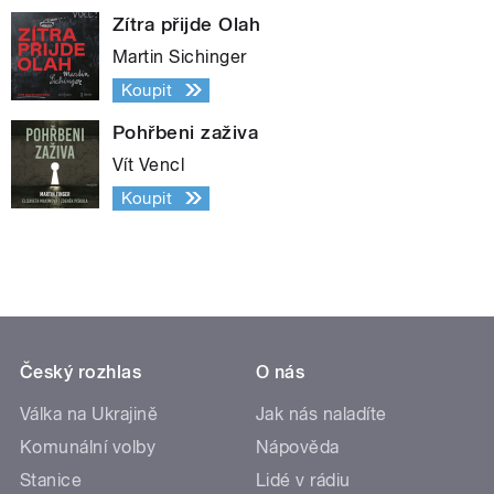
Zítra přijde Olah
Martin Sichinger
Koupit
Pohřbeni zaživa
Vít Vencl
Koupit
Český rozhlas
O nás
Válka na Ukrajině
Jak nás naladíte
Komunální volby
Nápověda
Stanice
Lidé v rádiu