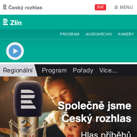
Přejít k hlavnímu obsahu
MENU
ŽIVĚ
PROGRAM
AUDIOARCHIV
KAMERY
Regionální
Program
Pořady
Více
…