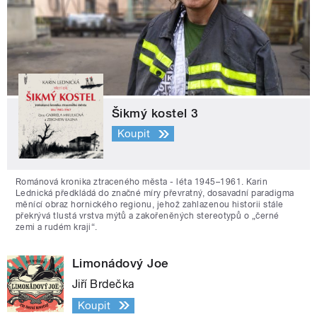
Šikmý kostel 3
Koupit
Románová kronika ztraceného města - léta 1945–1961. Karin
Lednická předkládá do značné míry převratný, dosavadní paradigma
měnící obraz hornického regionu, jehož zahlazenou historii stále
překrývá tlustá vrstva mýtů a zakořeněných stereotypů o „černé
zemi a rudém kraji“.
Limonádový Joe
Jiří Brdečka
Koupit