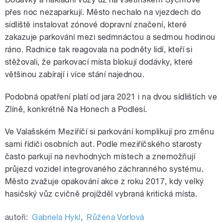
přes noc nezaparkují. Město nechalo na vjezdech do
sídliště instalovat zónové dopravní značení, které
zakazuje parkování mezi sedmnáctou a sedmou hodinou
ráno. Radnice tak reagovala na podněty lidí, kteří si
stěžovali, že parkovací místa blokují dodávky, které
většinou zabírají i více stání najednou.
Podobná opatření platí od jara 2021 i na dvou sídlištích ve
Zlíně, konkrétně Na Honech a Podlesí.
Ve Valašském Meziříčí si parkování komplikují pro změnu
sami řidiči osobních aut. Podle meziříčského starosty
často parkují na nevhodných místech a znemožňují
průjezd vozidel integrovaného záchranného systému.
Město zvažuje opakování akce z roku 2017, kdy velký
hasičský vůz cvičně projížděl vybraná kritická místa.
autoři:
Gabriela Hykl
,
Růžena Vorlová